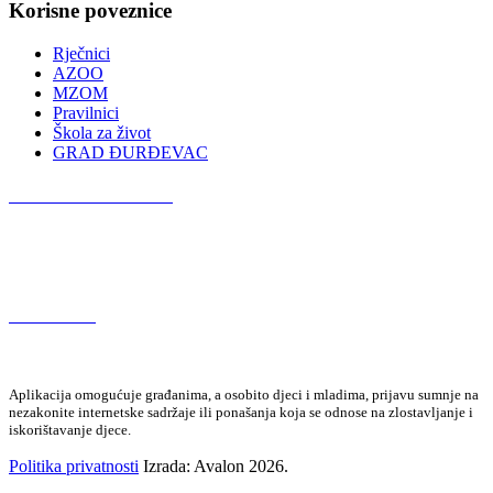
Korisne poveznice
Rječnici
AZOO
MZOM
Pravilnici
Škola za život
GRAD ĐURĐEVAC
Podcast OŠ Đurđevac
Red Button
Aplikacija omogućuje građanima, a osobito djeci i mladima, prijavu sumnje na
nezakonite internetske sadržaje ili ponašanja koja se odnose na zlostavljanje i
iskorištavanje djece.
Politika privatnosti
Izrada: Avalon 2026.