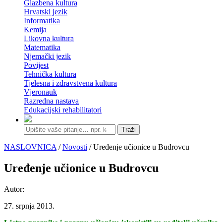
Glazbena kultura
Hrvatski jezik
Informatika
Kemija
Likovna kultura
Matematika
Njemački jezik
Povijest
Tehnička kultura
Tjelesna i zdravstvena kultura
Vjeronauk
Razredna nastava
Edukacijski rehabilitatori
Traži
NASLOVNICA
/
Novosti
/ Uređenje učionice u Budrovcu
Uređenje učionice u Budrovcu
Autor:
27. srpnja 2013.