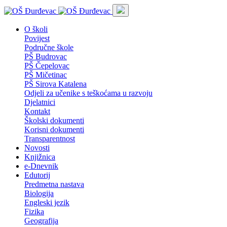
O školi
Povijest
Područne škole
PŠ Budrovac
PŠ Čepelovac
PŠ Mičetinac
PŠ Sirova Katalena
Odjeli za učenike s teškoćama u razvoju
Djelatnici
Kontakt
Školski dokumenti
Korisni dokumenti
Transparentnost
Novosti
Knjižnica
e-Dnevnik
Edutorij
Predmetna nastava
Biologija
Engleski jezik
Fizika
Geografija