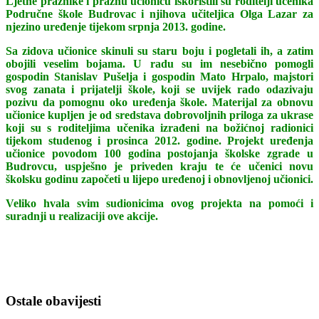
Ljetne praznike i praznu učionicu iskoristili su roditelji učenika
Područne škole Budrovac i njihova učiteljica Olga Lazar za
njezino uređenje tijekom srpnja 2013. godine.
Sa zidova učionice skinuli su staru boju i pogletali ih, a zatim
obojili veselim bojama. U radu su im nesebično pomogli
gospodin Stanislav Pušelja i gospodin Mato Hrpalo, majstori
svog zanata i prijatelji škole, koji se uvijek rado odazivaju
pozivu da pomognu oko uređenja škole. Materijal za obnovu
učionice kupljen je od sredstava dobrovoljnih priloga za ukrase
koji su s roditeljima učenika izrađeni na božićnoj radionici
tijekom studenog i prosinca 2012. godine. Projekt uređenja
učionice povodom 100 godina postojanja školske zgrade u
Budrovcu, uspješno je priveden kraju te će učenici novu
školsku godinu započeti u lijepo uređenoj i obnovljenoj učionici.
Veliko hvala svim sudionicima ovog projekta na pomoći i
suradnji u realizaciji ove akcije.
Ostale obavijesti