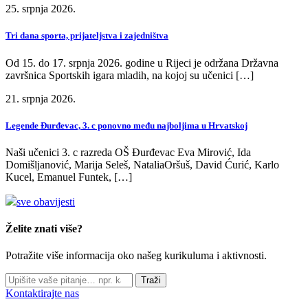
25. srpnja 2026.
Tri dana sporta, prijateljstva i zajedništva
Od 15. do 17. srpnja 2026. godine u Rijeci je održana Državna
završnica Sportskih igara mladih, na kojoj su učenici […]
21. srpnja 2026.
Legende Đurđevac, 3. c ponovno među najboljima u Hrvatskoj
Naši učenici 3. c razreda OŠ Đurđevac Eva Mirović, Ida
Domišljanović, Marija Seleš, NataliaOršuš, David Ćurić, Karlo
Kucel, Emanuel Funtek, […]
sve obavijesti
Želite znati više?
Potražite više informacija oko našeg kurikuluma i aktivnosti.
Traži
Kontaktirajte nas