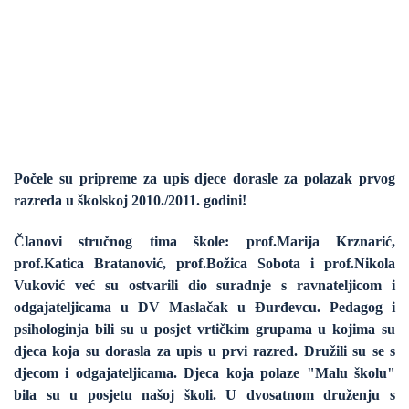
Počele su pripreme za upis djece dorasle za polazak
prvog
razreda
u školskoj 2010./2011. godini!
Članovi stručnog tima škole: prof.Marija Krznarić,
prof.Katica Bratanović, prof.Božica Sobota i prof.Nikola
Vuković već su ostvarili dio suradnje s ravnateljicom i
odgajateljicama u DV Maslačak u Đurđevcu. Pedagog i
psihologinja bili su u posjet vrtičkim grupama u kojima su
djeca koja su dorasla za upis u prvi razred. Družili su se s
djecom i odgajateljicama. Djeca koja polaze "Malu školu"
bila su u posjetu našoj školi. U dvosatnom druženju s