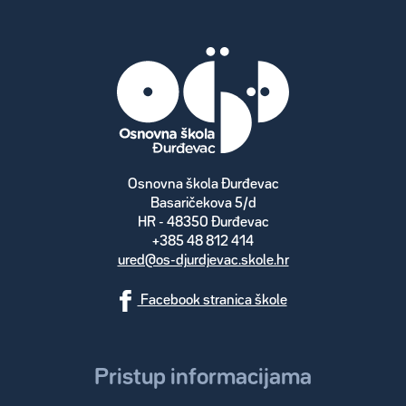
Osnovna škola Đurđevac
Basaričekova 5/d
HR - 48350 Đurđevac
+385 48 812 414
ured@os-djurdjevac.skole.hr
Facebook stranica škole
Pristup informacijama