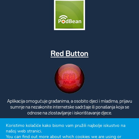
Red Button
Aplikacija omogućuje građanima, a osobito djeci i mladima, prijavu
sumnje na nezakonite internetske sadržaje ili ponašanja koja se
odnose na zlostavljanje i iskorištavanje djece.
Koristimo kolačiće kako bismo vam pružili najbolje iskustvo na
našoj web stranici.
You can find out more about which cookies we are using or