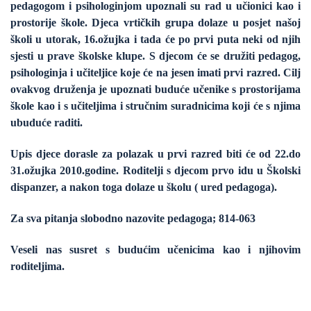
pedagogom i psihologinjom upoznali su rad u učionici kao i
prostorije škole. Djeca vrtičkih grupa dolaze u posjet našoj
školi u utorak, 16.ožujka i tada će po prvi puta neki od njih
sjesti u prave školske klupe. S djecom će se družiti pedagog,
psihologinja i učiteljice koje će na jesen imati prvi razred. Cilj
ovakvog druženja je upoznati buduće učenike s prostorijama
škole kao i s učiteljima i stručnim suradnicima koji će s njima
ubuduće raditi.
Upis djece dorasle za polazak u prvi razred biti će od 22.do
31.ožujka 2010.godine. Roditelji s djecom prvo idu u Školski
dispanzer, a nakon toga dolaze u školu ( ured pedagoga).
Za sva pitanja slobodno nazovite pedagoga; 814-063
Veseli nas susret s budućim učenicima kao i njihovim
roditeljima.