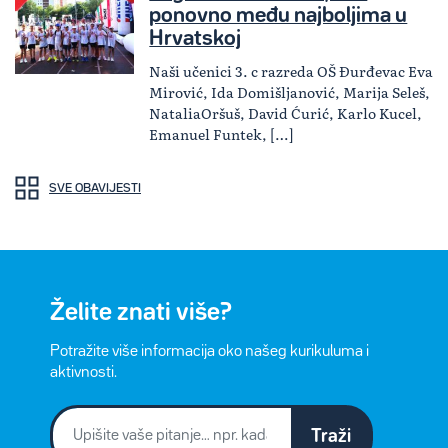
ponovno među najboljima u
Hrvatskoj
Naši učenici 3. c razreda OŠ Đurđevac Eva
Mirović, Ida Domišljanović, Marija Seleš,
NataliaOršuš, David Ćurić, Karlo Kucel,
Emanuel Funtek, […]
SVE OBAVIJESTI
Želite znati više?
Potražite više informacija oko našeg kurikuluma i
aktivnosti.
Traži