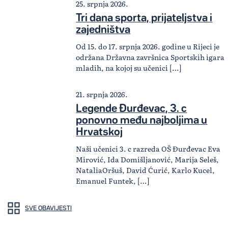
25. srpnja 2026.
Tri dana sporta, prijateljstva i
zajedništva
Od 15. do 17. srpnja 2026. godine u Rijeci je
održana Državna završnica Sportskih igara
mladih, na kojoj su učenici […]
21. srpnja 2026.
Legende Đurđevac, 3. c
ponovno među najboljima u
Hrvatskoj
Naši učenici 3. c razreda OŠ Đurđevac Eva
Mirović, Ida Domišljanović, Marija Seleš,
NataliaOršuš, David Ćurić, Karlo Kucel,
Emanuel Funtek, […]
SVE OBAVIJESTI