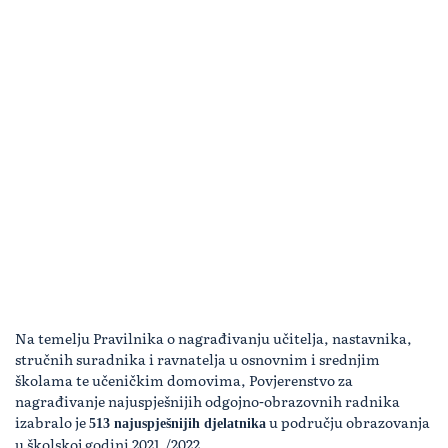
Na temelju Pravilnika o nagrađivanju učitelja, nastavnika,
stručnih suradnika i ravnatelja u osnovnim i srednjim
školama te učeničkim domovima, Povjerenstvo za
nagrađivanje najuspješnijih odgojno-obrazovnih radnika
izabralo je
u području obrazovanja
513 najuspješnijih djelatnika
u školskoj godini 2021./2022.