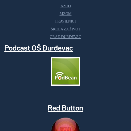
AZOO
MZOM
PRAVILNICI
ŠKOLA ZA ŽIVOT
GRAD ĐURĐEVAC
Podcast OŠ Đurđevac
Red Button