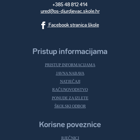
+385 48 812 414
ured@os-djurdjevac.skole.hr
Facebook stranica škole
Pristup informacijama
PRISTUP INFORMACIJAMA
JAVNA NABAVA
NATJEČAJI
RAČUNOVODSTVO
PONUDE ZA IZLETE
ŠKOLSKI ODBOR
Korisne poveznice
RJEČNICI