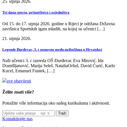
25. srpnja 2026.
Tri dana sporta, prijateljstva i zajedništva
Od 15. do 17. srpnja 2026. godine u Rijeci je održana Državna
završnica Sportskih igara mladih, na kojoj su učenici […]
21. srpnja 2026.
Legende Đurđevac, 3. c ponovno među najboljima u Hrvatskoj
Naši učenici 3. c razreda OŠ Đurđevac Eva Mirović, Ida
Domišljanović, Marija Seleš, NataliaOršuš, David Ćurić, Karlo
Kucel, Emanuel Funtek, […]
sve obavijesti
Želite znati više?
Potražite više informacija oko našeg kurikuluma i aktivnosti.
Traži
Kontaktirajte nas