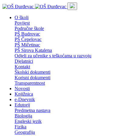
O školi
Povijest
Područne škole
PŠ Budrovac
PŠ Čepelovac
PŠ Mičetinac
PŠ Sirova Katalena
Odjeli za učenike s teškoćama u razvoju
Djelatnici
Kontakt
Školski dokumenti
Korisni dokumenti
Transparentnost
Novosti
Knjižnica
e-Dnevnik
Edutorij
Predmetna nastava
Biologija
Engleski jezik
Fizika
Geografija