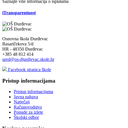
Saznajte više informacija o isplatama
iTransparentnost
Osnovna škola Đurđevac
Basaričekova 5/d
HR - 48350 Đurđevac
+385 48 812 414
ured@os-djurdjevac.skole.hr
Facebook stranica škole
Pristup informacijama
Pristup informacijama
Javna nabava
Natječaji
Računovodstvo
Ponude za izlete
Školski odbor