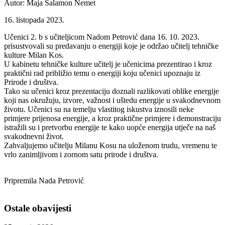
Autor: Maja Šalamon Nemet
16. listopada 2023.
Učenici 2. b s učiteljicom Nadom Petrović dana 16. 10. 2023.
prisustvovali su predavanju o energiji koje je održao učitelj tehničke
kulture Milan Kos.
U kabinetu tehničke kulture učitelj je učenicima prezentirao i kroz
praktični rad približio temu o energiji koju učenici upoznaju iz
Prirode i društva.
Tako su učenici kroz prezentaciju doznali razlikovati oblike energije
koji nas okružuju, izvore, važnost i uštedu energije u svakodnevnom
životu. Učenici su na temelju vlastitog iskustva iznosili neke
primjere prijenosa energije, a kroz praktične primjere i demonstraciju
istražili su i pretvorbu energije te kako uopće energija utječe na naš
svakodnevni život.
Zahvaljujemo učitelju Milanu Kosu na uloženom trudu, vremenu te
vrlo zanimljivom i zornom satu prirode i društva.
Pripremila Nada Petrović
Ostale obavijesti