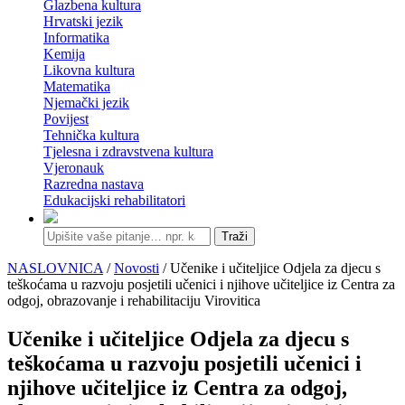
Glazbena kultura
Hrvatski jezik
Informatika
Kemija
Likovna kultura
Matematika
Njemački jezik
Povijest
Tehnička kultura
Tjelesna i zdravstvena kultura
Vjeronauk
Razredna nastava
Edukacijski rehabilitatori
Traži
NASLOVNICA
/
Novosti
/ Učenike i učiteljice Odjela za djecu s
teškoćama u razvoju posjetili učenici i njihove učiteljice iz Centra za
odgoj, obrazovanje i rehabilitaciju Virovitica
Učenike i učiteljice Odjela za djecu s
teškoćama u razvoju posjetili učenici i
njihove učiteljice iz Centra za odgoj,