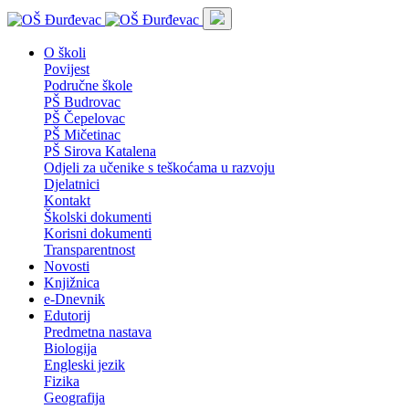
O školi
Povijest
Područne škole
PŠ Budrovac
PŠ Čepelovac
PŠ Mičetinac
PŠ Sirova Katalena
Odjeli za učenike s teškoćama u razvoju
Djelatnici
Kontakt
Školski dokumenti
Korisni dokumenti
Transparentnost
Novosti
Knjižnica
e-Dnevnik
Edutorij
Predmetna nastava
Biologija
Engleski jezik
Fizika
Geografija