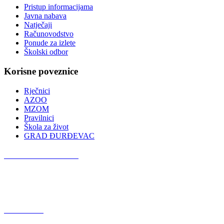
Pristup informacijama
Javna nabava
Natječaji
Računovodstvo
Ponude za izlete
Školski odbor
Korisne poveznice
Rječnici
AZOO
MZOM
Pravilnici
Škola za život
GRAD ĐURĐEVAC
Podcast OŠ Đurđevac
Red Button