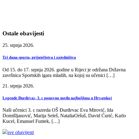
Ostale obavijesti
25. srpnja 2026.
Tri dana sporta, prijateljstva i zajedništva
Od 15. do 17. srpnja 2026. godine u Rijeci je održana Državna
završnica Sportskih igara mladih, na kojoj su učenici […]
21. srpnja 2026.
Legende Đurđevac, 3. c ponovno među najboljima u Hrvatskoj
Naši učenici 3. c razreda OŠ Đurđevac Eva Mirović, Ida
Domišljanović, Marija Seleš, NataliaOršuš, David Ćurić, Karlo
Kucel, Emanuel Funtek, […]
sve obavijesti