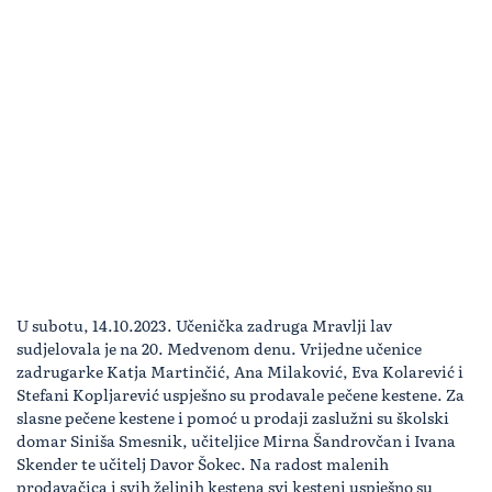
U subotu, 14.10.2023. Učenička zadruga Mravlji lav
sudjelovala je na 20. Medvenom denu. Vrijedne učenice
zadrugarke Katja Martinčić, Ana Milaković, Eva Kolarević i
Stefani Kopljarević uspješno su prodavale pečene kestene. Za
slasne pečene kestene i pomoć u prodaji zaslužni su školski
domar Siniša Smesnik, učiteljice Mirna Šandrovčan i Ivana
Skender te učitelj Davor Šokec. Na radost malenih
prodavačica i svih željnih kestena svi kesteni uspješno su