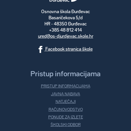
Osnovna škola Đurđevac
Basaričekova 5/d
HR - 48350 Đurđevac
+385 48 812 414
ured@os-djurdjevac.skole.hr
Facebook stranica škole
Pristup informacijama
PRISTUP INFORMACIJAMA
JAVNA NABAVA
NATJEČAJI
RAČUNOVODSTVO
PONUDE ZA IZLETE
ŠKOLSKI ODBOR