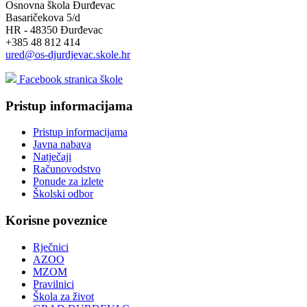
Osnovna škola Đurđevac
Basaričekova 5/d
HR - 48350 Đurđevac
+385 48 812 414
ured@os-djurdjevac.skole.hr
Facebook stranica škole
Pristup informacijama
Pristup informacijama
Javna nabava
Natječaji
Računovodstvo
Ponude za izlete
Školski odbor
Korisne poveznice
Rječnici
AZOO
MZOM
Pravilnici
Škola za život