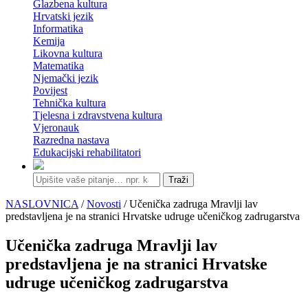
Glazbena kultura
Hrvatski jezik
Informatika
Kemija
Likovna kultura
Matematika
Njemački jezik
Povijest
Tehnička kultura
Tjelesna i zdravstvena kultura
Vjeronauk
Razredna nastava
Edukacijski rehabilitatori
Traži
NASLOVNICA
/
Novosti
/ Učenička zadruga Mravlji lav
predstavljena je na stranici Hrvatske udruge učeničkog zadrugarstva
Učenička zadruga Mravlji lav
predstavljena je na stranici Hrvatske
udruge učeničkog zadrugarstva