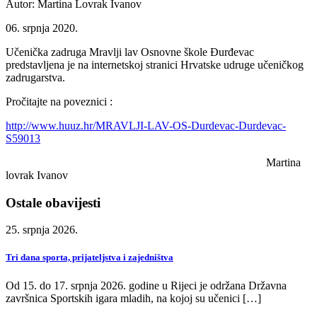
Autor: Martina Lovrak Ivanov
06. srpnja 2020.
Učenička zadruga Mravlji lav Osnovne škole Đurđevac
predstavljena je na internetskoj stranici Hrvatske udruge učeničkog
zadrugarstva.
Pročitajte na poveznici :
http://www.huuz.hr/MRAVLJI-LAV-OS-Durdevac-Durdevac-
S59013
Martina
lovrak Ivanov
Ostale obavijesti
25. srpnja 2026.
Tri dana sporta, prijateljstva i zajedništva
Od 15. do 17. srpnja 2026. godine u Rijeci je održana Državna
završnica Sportskih igara mladih, na kojoj su učenici […]