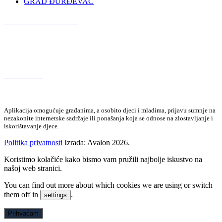
GRAD ĐURĐEVAC
Podcast OŠ Đurđevac
Red Button
Aplikacija omogućuje građanima, a osobito djeci i mladima, prijavu sumnje na
nezakonite internetske sadržaje ili ponašanja koja se odnose na zlostavljanje i
iskorištavanje djece.
Politika privatnosti
Izrada: Avalon 2026.
Koristimo kolačiće kako bismo vam pružili najbolje iskustvo na
našoj web stranici.
You can find out more about which cookies we are using or switch
them off in
.
settings
Prihvaćam