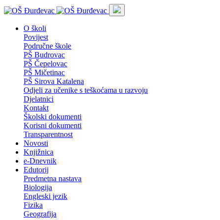
O školi
Povijest
Područne škole
PŠ Budrovac
PŠ Čepelovac
PŠ Mičetinac
PŠ Sirova Katalena
Odjeli za učenike s teškoćama u razvoju
Djelatnici
Kontakt
Školski dokumenti
Korisni dokumenti
Transparentnost
Novosti
Knjižnica
e-Dnevnik
Edutorij
Predmetna nastava
Biologija
Engleski jezik
Fizika
Geografija