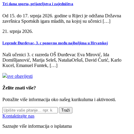
Tri dana sporta, prijateljstva i zajedništva
Od 15. do 17. srpnja 2026. godine u Rijeci je održana Državna
završnica Sportskih igara mladih, na kojoj su učenici […]
21. srpnja 2026.
Legende Đurđevac, 3. c ponovno među najboljima u Hrvatskoj
Naši učenici 3. c razreda OŠ Đurđevac Eva Mirović, Ida
Domišljanović, Marija Seleš, NataliaOršuš, David Ćurić, Karlo
Kucel, Emanuel Funtek, […]
sve obavijesti
Želite znati više?
Potražite više informacija oko našeg kurikuluma i aktivnosti.
Traži
Kontaktirajte nas
Saznajte više informacija o isplatama