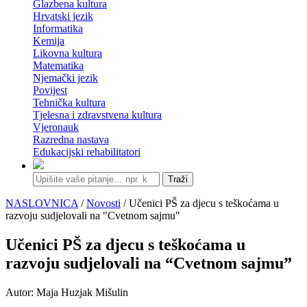
Glazbena kultura
Hrvatski jezik
Informatika
Kemija
Likovna kultura
Matematika
Njemački jezik
Povijest
Tehnička kultura
Tjelesna i zdravstvena kultura
Vjeronauk
Razredna nastava
Edukacijski rehabilitatori
Traži
NASLOVNICA
/
Novosti
/ Učenici PŠ za djecu s teškoćama u
razvoju sudjelovali na "Cvetnom sajmu"
Učenici PŠ za djecu s teškoćama u
razvoju sudjelovali na “Cvetnom sajmu”
Autor: Maja Huzjak Mišulin