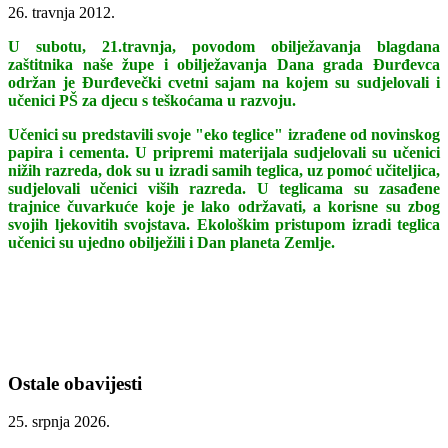
26. travnja 2012.
U subotu, 21.travnja, povodom obilježavanja blagdana
zaštitnika naše župe i obilježavanja Dana grada Đurđevca
održan je Đurđevečki cvetni sajam na kojem su sudjelovali i
učenici PŠ za djecu s teškoćama u razvoju.
Učenici su predstavili svoje "eko teglice" izrađene od novinskog
papira i cementa. U pripremi materijala sudjelovali su učenici
nižih razreda, dok su u izradi samih teglica, uz pomoć učiteljica,
sudjelovali učenici viših razreda. U teglicama su zasađene
trajnice čuvarkuće koje je lako održavati, a korisne su zbog
svojih ljekovitih svojstava. Ekološkim pristupom izradi teglica
učenici su ujedno obilježili i Dan planeta Zemlje.
Ostale obavijesti
25. srpnja 2026.