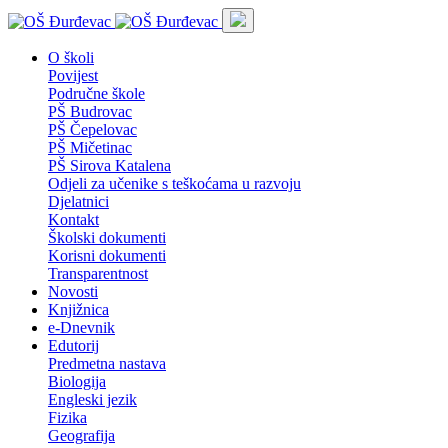
O školi
Povijest
Područne škole
PŠ Budrovac
PŠ Čepelovac
PŠ Mičetinac
PŠ Sirova Katalena
Odjeli za učenike s teškoćama u razvoju
Djelatnici
Kontakt
Školski dokumenti
Korisni dokumenti
Transparentnost
Novosti
Knjižnica
e-Dnevnik
Edutorij
Predmetna nastava
Biologija
Engleski jezik
Fizika
Geografija