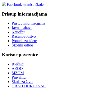
Facebook stranica škole
Pristup informacijama
Pristup informacijama
Javna nabava
Natječaji
Računovodstvo
Ponude za izlete
Školski odbor
Korisne poveznice
Rječnici
AZOO
MZOM
Pravilnici
Škola za život
GRAD ĐURĐEVAC
Podcast OŠ Đurđevac