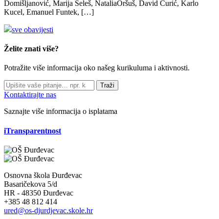
Domišljanović, Marija Seleš, NataliaOršuš, David Ćurić, Karlo
Kucel, Emanuel Funtek, […]
sve obavijesti
Želite znati više?
Potražite više informacija oko našeg kurikuluma i aktivnosti.
Traži
Kontaktirajte nas
Saznajte više informacija o isplatama
iTransparentnost
Osnovna škola Đurđevac
Basaričekova 5/d
HR - 48350 Đurđevac
+385 48 812 414
ured@os-djurdjevac.skole.hr