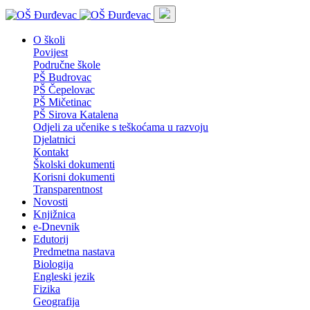
O školi
Povijest
Područne škole
PŠ Budrovac
PŠ Čepelovac
PŠ Mičetinac
PŠ Sirova Katalena
Odjeli za učenike s teškoćama u razvoju
Djelatnici
Kontakt
Školski dokumenti
Korisni dokumenti
Transparentnost
Novosti
Knjižnica
e-Dnevnik
Edutorij
Predmetna nastava
Biologija
Engleski jezik
Fizika
Geografija