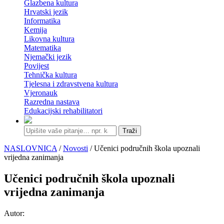
Glazbena kultura
Hrvatski jezik
Informatika
Kemija
Likovna kultura
Matematika
Njemački jezik
Povijest
Tehnička kultura
Tjelesna i zdravstvena kultura
Vjeronauk
Razredna nastava
Edukacijski rehabilitatori
Traži
NASLOVNICA
/
Novosti
/ Učenici područnih škola upoznali
vrijedna zanimanja
Učenici područnih škola upoznali
vrijedna zanimanja
Autor: