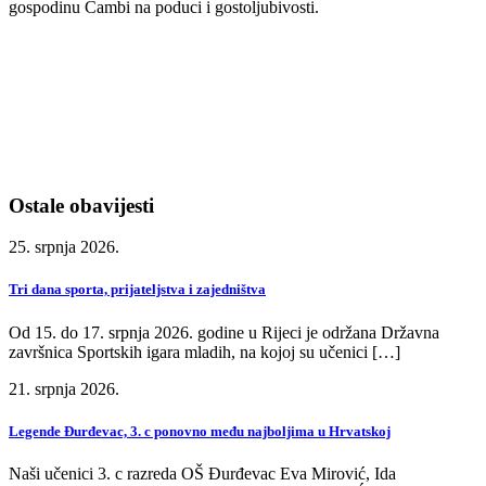
gospodinu Čambi na poduci i gostoljubivosti.
Ostale obavijesti
25. srpnja 2026.
Tri dana sporta, prijateljstva i zajedništva
Od 15. do 17. srpnja 2026. godine u Rijeci je održana Državna
završnica Sportskih igara mladih, na kojoj su učenici […]
21. srpnja 2026.
Legende Đurđevac, 3. c ponovno među najboljima u Hrvatskoj
Naši učenici 3. c razreda OŠ Đurđevac Eva Mirović, Ida