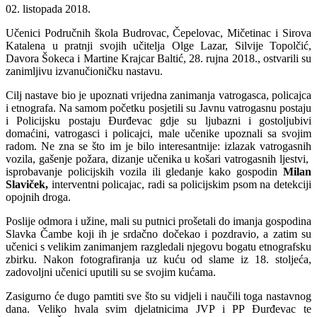
02. listopada 2018.
Učenici Područnih škola Budrovac, Čepelovac, Mičetinac i Sirova
Katalena u pratnji svojih učitelja Olge Lazar, Silvije Topolčić,
Davora Šokeca i Martine Krajcar Baltić, 28. rujna 2018., ostvarili su
zanimljivu izvanučioničku nastavu.
Cilj nastave bio je upoznati vrijedna zanimanja vatrogasca, policajca
i etnografa. Na samom početku posjetili su Javnu vatrogasnu postaju
i Policijsku postaju Đurđevac gdje su ljubazni i gostoljubivi
domaćini, vatrogasci i policajci, male učenike upoznali sa svojim
radom. Ne zna se što im je bilo interesantnije: izlazak vatrogasnih
vozila, gašenje požara, dizanje učenika u košari vatrogasnih ljestvi,
isprobavanje policijskih vozila ili gledanje kako gospodin
Milan
Slaviček,
interventni policajac, radi sa policijskim psom na detekciji
opojnih droga.
Poslije odmora i užine, mali su putnici prošetali do imanja gospodina
Slavka Čambe koji ih je srdačno dočekao i pozdravio, a zatim su
učenici s velikim zanimanjem razgledali njegovu bogatu etnografsku
zbirku. Nakon fotografiranja uz kuću od slame iz 18. stoljeća,
zadovoljni učenici uputili su se svojim kućama.
Zasigurno će dugo pamtiti sve što su vidjeli i naučili toga nastavnog
dana. Veliko hvala svim djelatnicima JVP i PP Đurđevac te