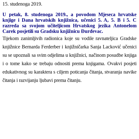
15. studenoga 2019.
U petak, 8. studenoga 2019., a povodom Mjeseca hrvatske
knjige i Dana hrvatskih knjižnica, učenici 5. A, 5. B i 5. C
razreda sa svojom učiteljicom Hrvatskog jezika Antonelom
Carek posjetili su Gradsku knjižnicu Đurđevac.
Tijekom zanimljivih radionica koje su vodile ravnateljica Gradske
knjižnice Bernarda Ferderber i knjižničarka Sanja Lacković učenici
su se upoznali sa svim odjelima u knjižnici, načinom posudbe knjiga
i o tome kako se trebaju odnositi prema knjigama. Ovakvi posjeti
edukativnog su karaktera s ciljem poticanja čitanja, stvaranja navike
čitanja i razvijanju ljubavi prema čitanju.