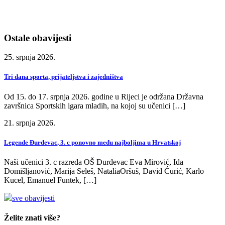
Ostale obavijesti
25. srpnja 2026.
Tri dana sporta, prijateljstva i zajedništva
Od 15. do 17. srpnja 2026. godine u Rijeci je održana Državna
završnica Sportskih igara mladih, na kojoj su učenici […]
21. srpnja 2026.
Legende Đurđevac, 3. c ponovno među najboljima u Hrvatskoj
Naši učenici 3. c razreda OŠ Đurđevac Eva Mirović, Ida
Domišljanović, Marija Seleš, NataliaOršuš, David Ćurić, Karlo
Kucel, Emanuel Funtek, […]
sve obavijesti
Želite znati više?