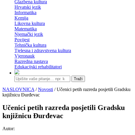
Glazbena kultura
Hrvatski jezik
Informatika
Kemija
Likovna kultura
Matematika
Njemački jezik
Povijest
Tehnička kultura
Tjelesna i zdravstvena kultura
Vjeronauk
Razredna nastava
Edukacijski rehabilitatori
Traži
NASLOVNICA
/
Novosti
/ Učenici petih razreda posjetili Gradsku
knjižnicu Đurđevac
Učenici petih razreda posjetili Gradsku
knjižnicu Đurđevac
Autor: