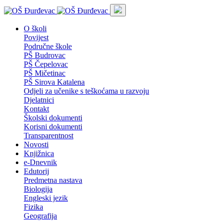
O školi
Povijest
Područne škole
PŠ Budrovac
PŠ Čepelovac
PŠ Mičetinac
PŠ Sirova Katalena
Odjeli za učenike s teškoćama u razvoju
Djelatnici
Kontakt
Školski dokumenti
Korisni dokumenti
Transparentnost
Novosti
Knjižnica
e-Dnevnik
Edutorij
Predmetna nastava
Biologija
Engleski jezik
Fizika
Geografija