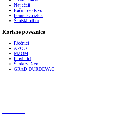
Natječaji
Računovodstvo
Ponude za izlete
Školski odbor
Korisne poveznice
Rječnici
AZOO
MZOM
Pravilnici
Škola za život
GRAD ĐURĐEVAC
Podcast OŠ Đurđevac
Red Button