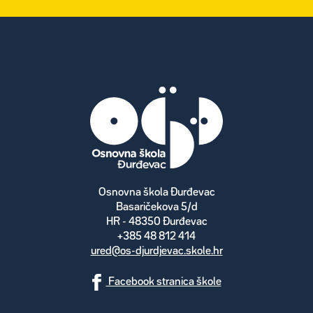
Osnovna škola Đurđevac
Basaričekova 5/d
HR - 48350 Đurđevac
+385 48 812 414
ured@os-djurdjevac.skole.hr
Facebook stranica škole