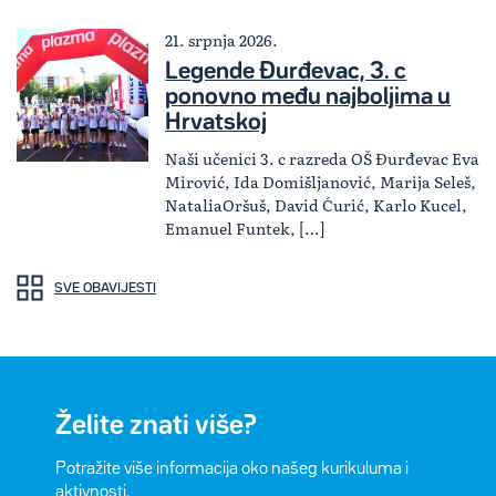
21. srpnja 2026.
Legende Đurđevac, 3. c
ponovno među najboljima u
Hrvatskoj
Naši učenici 3. c razreda OŠ Đurđevac Eva
Mirović, Ida Domišljanović, Marija Seleš,
NataliaOršuš, David Ćurić, Karlo Kucel,
Emanuel Funtek, […]
SVE OBAVIJESTI
Želite znati više?
Potražite više informacija oko našeg kurikuluma i
aktivnosti.