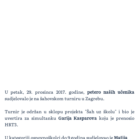
U petak, 29. prosinca 2017. godine,
petero naših učenika
sudjelovalo je na šahovskom turniru u Zagrebu.
Turnir je održan u sklopu projekta "Šah uz školu" i bio je
uvertira za simultanku
Garija Kasparova
koju je prenosio
HRT3.
U kategoriji osnovnoškolci do 9 godina sudjelovao je
Matija