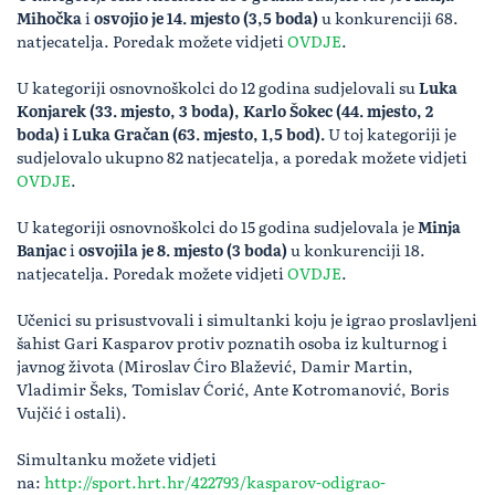
Mihočka
i
osvojio je 14. mjesto (3,5 boda)
u konkurenciji 68.
natjecatelja. Poredak možete vidjeti
OVDJE
.
U kategoriji osnovnoškolci do 12 godina sudjelovali su
Luka
Konjarek (33. mjesto, 3 boda), Karlo Šokec (44. mjesto, 2
boda) i Luka Gračan (63. mjesto, 1,5 bod).
U toj kategoriji je
sudjelovalo ukupno 82 natjecatelja, a poredak možete vidjeti
OVDJE
.
U kategoriji osnovnoškolci do 15 godina sudjelovala je
Minja
Banjac
i
osvojila je 8. mjesto (3 boda)
u konkurenciji 18.
natjecatelja. Poredak možete vidjeti
OVDJE
.
Učenici su prisustvovali i simultanki koju je igrao proslavljeni
šahist Gari Kasparov protiv poznatih osoba iz kulturnog i
javnog života (Miroslav Ćiro Blažević, Damir Martin,
Vladimir Šeks, Tomislav Ćorić, Ante Kotromanović, Boris
Vujčić i ostali).
Simultanku možete vidjeti
na:
http://sport.hrt.hr/422793/kasparov-odigrao-