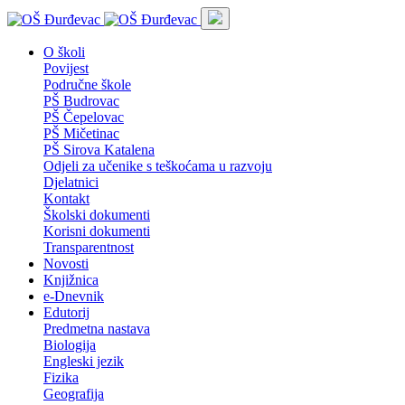
O školi
Povijest
Područne škole
PŠ Budrovac
PŠ Čepelovac
PŠ Mičetinac
PŠ Sirova Katalena
Odjeli za učenike s teškoćama u razvoju
Djelatnici
Kontakt
Školski dokumenti
Korisni dokumenti
Transparentnost
Novosti
Knjižnica
e-Dnevnik
Edutorij
Predmetna nastava
Biologija
Engleski jezik
Fizika
Geografija