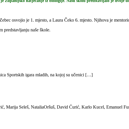
 Županijsko natjecanje iz biologije. Našu školu predstavljalo je dvoje uč
o Zebec osvojio je 1. mjesto, a Laura Čeko 6. mjesto. Njihova je mentori
m predstavljanju naše škole.
ica Sportskih igara mladih, na kojoj su učenici […]
ić, Marija Seleš, NataliaOršuš, David Ćurić, Karlo Kucel, Emanuel Fu