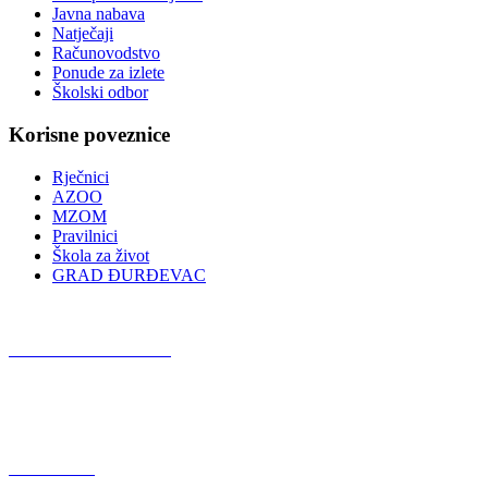
Javna nabava
Natječaji
Računovodstvo
Ponude za izlete
Školski odbor
Korisne poveznice
Rječnici
AZOO
MZOM
Pravilnici
Škola za život
GRAD ĐURĐEVAC
Podcast OŠ Đurđevac
Red Button