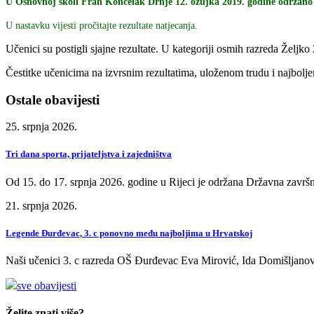
U Osnovnoj školi Fran Koncelak Drnje 12. ožujka 2019. godine održano je
U nastavku vijesti pročitajte rezultate natjecanja.
Učenici su postigli sjajne rezultate. U kategoriji osmih razreda Željk
Čestitke učenicima na izvrsnim rezultatima, uloženom trudu i najbolje
Ostale obavijesti
25. srpnja 2026.
Tri dana sporta, prijateljstva i zajedništva
Od 15. do 17. srpnja 2026. godine u Rijeci je održana Državna završn
21. srpnja 2026.
Legende Đurđevac, 3. c ponovno među najboljima u Hrvatskoj
Naši učenici 3. c razreda OŠ Đurđevac Eva Mirović, Ida Domišljanov
sve obavijesti
Želite znati više?