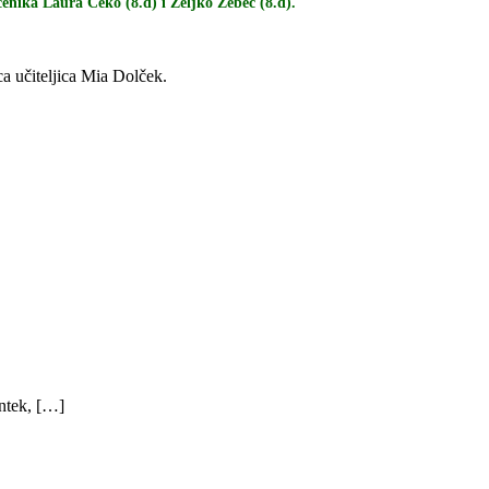
enika Laura Čeko (8.d) i Željko Zebec (8.d).
ca učiteljica Mia Dolček.
ntek, […]