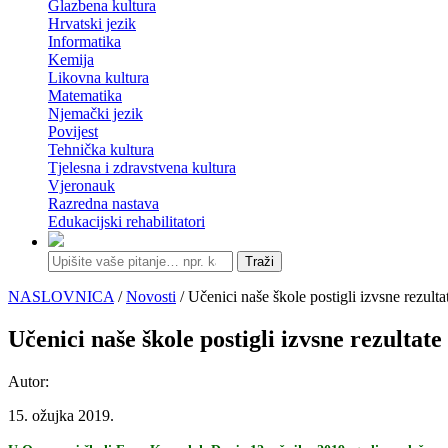
Glazbena kultura
Hrvatski jezik
Informatika
Kemija
Likovna kultura
Matematika
Njemački jezik
Povijest
Tehnička kultura
Tjelesna i zdravstvena kultura
Vjeronauk
Razredna nastava
Edukacijski rehabilitatori
Traži
NASLOVNICA
/
Novosti
/ Učenici naše škole postigli izvsne rezult
Učenici naše škole postigli izvsne rezultat
Autor:
15. ožujka 2019.