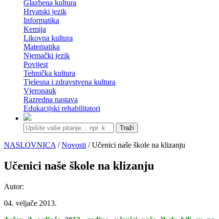
Glazbena kultura
Hrvatski jezik
Informatika
Kemija
Likovna kultura
Matematika
Njemački jezik
Povijest
Tehnička kultura
Tjelesna i zdravstvena kultura
Vjeronauk
Razredna nastava
Edukacijski rehabilitatori
Traži
NASLOVNICA
/
Novosti
/ Učenici naše škole na klizanju
Učenici naše škole na klizanju
Autor:
04. veljače 2013.