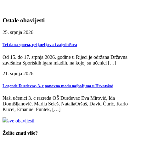
Ostale obavijesti
25. srpnja 2026.
Tri dana sporta, prijateljstva i zajedništva
Od 15. do 17. srpnja 2026. godine u Rijeci je održana Državna
završnica Sportskih igara mladih, na kojoj su učenici […]
21. srpnja 2026.
Legende Đurđevac, 3. c ponovno među najboljima u Hrvatskoj
Naši učenici 3. c razreda OŠ Đurđevac Eva Mirović, Ida
Domišljanović, Marija Seleš, NataliaOršuš, David Ćurić, Karlo
Kucel, Emanuel Funtek, […]
sve obavijesti
Želite znati više?