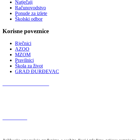
Natječaji
Računovodstvo
Ponude za izlete
Školski odbor
Korisne poveznice
Rječnici
AZOO
MZOM
Pravilnici
Škola za život
GRAD ĐURĐEVAC
Podcast OŠ Đurđevac
Red Button