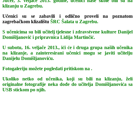
Jučer, 3. veljače 2013. godine, učenici naše škole bili su na
klizanju u Zagrebu.
Učenici su se zabavili i odlično proveli na poznatom
zagrebačkom klizalištu
ŠRC Šalata u Zagrebu.
S učenicima su bili učitelj tjelesne i zdravstvene kulture Danijel
Domišljanović i pripravnica Lidija Martinčić.
U subotu, 16. veljače 2013., ići će i druga grupa naših učenika
na klizanje, a zainteresirani učenici mogu se javiti učitelju
Danijelu Domišljanoviću.
Fotogaleriju možete pogledati pritiskom na
.
Ukoliko netko od učenika, koji su bili na klizanju, želi
originalne fotografije neka dođe
do učitelja Domišljanovića
sa
USB stickom po njih.