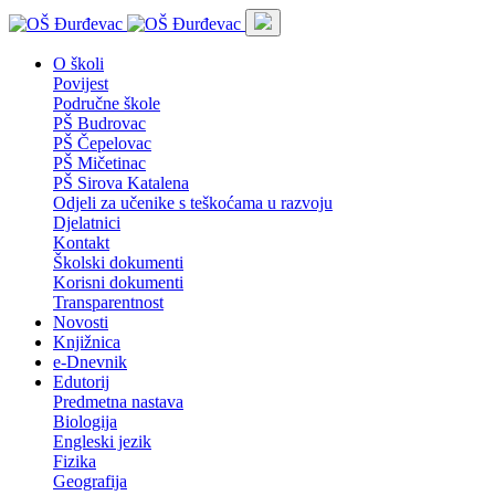
O školi
Povijest
Područne škole
PŠ Budrovac
PŠ Čepelovac
PŠ Mičetinac
PŠ Sirova Katalena
Odjeli za učenike s teškoćama u razvoju
Djelatnici
Kontakt
Školski dokumenti
Korisni dokumenti
Transparentnost
Novosti
Knjižnica
e-Dnevnik
Edutorij
Predmetna nastava
Biologija
Engleski jezik
Fizika
Geografija