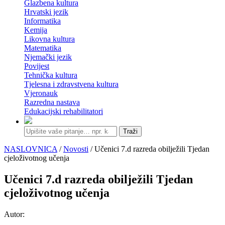
Glazbena kultura
Hrvatski jezik
Informatika
Kemija
Likovna kultura
Matematika
Njemački jezik
Povijest
Tehnička kultura
Tjelesna i zdravstvena kultura
Vjeronauk
Razredna nastava
Edukacijski rehabilitatori
Traži
NASLOVNICA
/
Novosti
/ Učenici 7.d razreda obilježili Tjedan
cjeloživotnog učenja
Učenici 7.d razreda obilježili Tjedan
cjeloživotnog učenja
Autor: