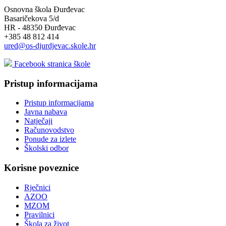
Osnovna škola Đurđevac
Basaričekova 5/d
HR - 48350 Đurđevac
+385 48 812 414
ured@os-djurdjevac.skole.hr
Facebook stranica škole
Pristup informacijama
Pristup informacijama
Javna nabava
Natječaji
Računovodstvo
Ponude za izlete
Školski odbor
Korisne poveznice
Rječnici
AZOO
MZOM
Pravilnici
Škola za život