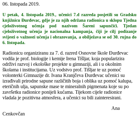
06. listopada 2019.
U petak, 4. listopada 2019., učenici 7.d razreda posjetili su Gradsku
knjižnicu Đurđevac, gdje je za njih
održana radionica u sklopu Tjedna
cjeloživotnog učenja pod nazivom Šareni sapunčići. Tjedan
cjeloživotnog učenja je nacionalna kampanja, čiji je cilj podizanje
svijesti o važnosti učenja i obrazovanja, a obilježava se od 30. rujna do
6. listopada.
Radionicu organiziranu za 7. d. razred Osnovne škole Đurđevac
vodila je prof. biologije i kemije Irena Tišljar, koja popularizira
održivi razvoj i ekološke projekte u gimnaziji, ali i u okolnim
školama i institucijama. Uz vodstvo prof. Tišljar te uz pomoć
volonterki Gimnazije dr. Ivana Kranjčeva Đurđevac učenici su
izrađivali prirodne sapune različitih boja i oblika uz pomoć kalupa,
eteričnih ulja, sapunske mase te mineralnih pigmenata koje su po
završetku radionice ponijeli kućama. Tijekom cijele radionice
vladala je pozitivna atmosfera, a učenici su bili zainteresirani.
Ana
Cenkovčan