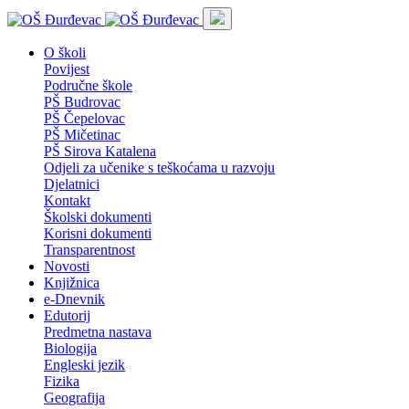
O školi
Povijest
Područne škole
PŠ Budrovac
PŠ Čepelovac
PŠ Mičetinac
PŠ Sirova Katalena
Odjeli za učenike s teškoćama u razvoju
Djelatnici
Kontakt
Školski dokumenti
Korisni dokumenti
Transparentnost
Novosti
Knjižnica
e-Dnevnik
Edutorij
Predmetna nastava
Biologija
Engleski jezik
Fizika
Geografija