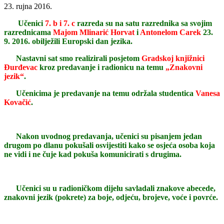
23. rujna 2016.
Učenici
7. b i 7. c
razreda su na satu razrednika sa svojim
razrednicama
Majom Mlinarić Horvat
i
Antonelom Carek
23.
9. 2016. obilježili Europski dan jezika.
Nastavni sat smo realizirali posjetom
Gradskoj knjižnici
Đurđevac
kroz predavanje i radionicu na temu
„Znakovni
jezik“
.
Učenicima je predavanje na temu održala studentica
Vanesa
Kovačić
.
Nakon uvodnog predavanja, učenici su pisanjem jedan
drugom po dlanu pokušali osvijestiti kako se osjeća osoba koja
ne vidi i ne čuje kad pokuša komunicirati s drugima.
Učenici su u radioničkom dijelu savladali znakove abecede,
znakovni jezik (pokrete) za boje, odjeću, brojeve, voće i povrće.