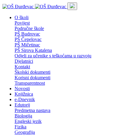
O školi
Povijest
Područne škole
PŠ Budrovac
PŠ Čepelovac
PŠ Mičetinac
PŠ Sirova Katalena
Odjeli za učenike s teškoćama u razvoju
Djelatnici
Kontakt
Školski dokumenti
Korisni dokumenti
Transparentnost
Novosti
Knjižnica
e-Dnevnik
Edutorij
Predmetna nastava
Biologija
Engleski jezik
Fizika
Geografija