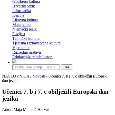
Glazbena kultura
Hrvatski jezik
Informatika
Kemija
Likovna kultura
Matematika
Njemački jezik
Povijest
Tehnička kultura
Tjelesna i zdravstvena kultura
Vjeronauk
Razredna nastava
Edukacijski rehabilitatori
Traži
NASLOVNICA
/
Novosti
/ Učenici 7. b i 7. c obilježili Europski
dan jezika
Učenici 7. b i 7. c obilježili Europski dan
jezika
Autor: Maja Mlinarić Horvat