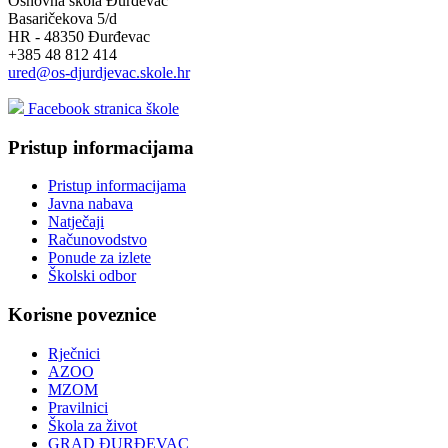
Osnovna škola Đurđevac
Basaričekova 5/d
HR - 48350 Đurđevac
+385 48 812 414
ured@os-djurdjevac.skole.hr
Facebook stranica škole
Pristup informacijama
Pristup informacijama
Javna nabava
Natječaji
Računovodstvo
Ponude za izlete
Školski odbor
Korisne poveznice
Rječnici
AZOO
MZOM
Pravilnici
Škola za život
GRAD ĐURĐEVAC