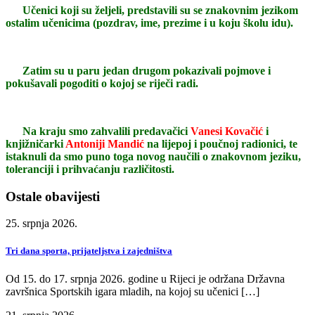
Učenici koji su željeli, predstavili su se znakovnim jezikom
ostalim učenicima (pozdrav, ime, prezime i u koju školu idu).
Zatim su u paru jedan drugom pokazivali pojmove i
pokušavali pogoditi o kojoj se riječi radi.
Na kraju smo zahvalili predavačici
Vanesi Kovačić
i
knjižničarki
Antoniji Mandić
na lijepoj i poučnoj radionici, te
istaknuli da smo puno toga novog naučili o znakovnom jeziku,
toleranciji i prihvaćanju različitosti.
Ostale obavijesti
25. srpnja 2026.
Tri dana sporta, prijateljstva i zajedništva
Od 15. do 17. srpnja 2026. godine u Rijeci je održana Državna
završnica Sportskih igara mladih, na kojoj su učenici […]