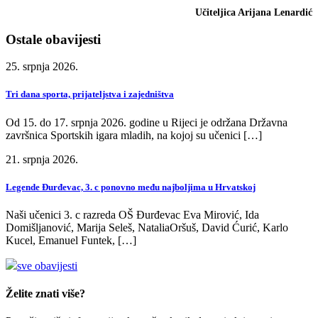
Učiteljica Arijana Lenardić
Ostale obavijesti
25. srpnja 2026.
Tri dana sporta, prijateljstva i zajedništva
Od 15. do 17. srpnja 2026. godine u Rijeci je održana Državna
završnica Sportskih igara mladih, na kojoj su učenici […]
21. srpnja 2026.
Legende Đurđevac, 3. c ponovno među najboljima u Hrvatskoj
Naši učenici 3. c razreda OŠ Đurđevac Eva Mirović, Ida
Domišljanović, Marija Seleš, NataliaOršuš, David Ćurić, Karlo
Kucel, Emanuel Funtek, […]
sve obavijesti
Želite znati više?