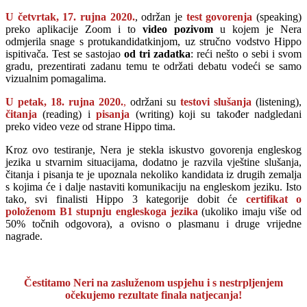
U četvrtak, 17. rujna 2020.
, održan je
test govorenja
(speaking)
preko aplikacije Zoom i to
video pozivom
u kojem je Nera
odmjerila snage s protukandidatkinjom, uz stručno vodstvo Hippo
ispitivača. Test se sastojao
od tri zadatka
: reći nešto o sebi i svom
gradu, prezentirati zadanu temu te održati debatu vodeći se samo
vizualnim pomagalima.
U petak, 18. rujna 2020.
,
održani su
testovi slušanja
(listening),
čitanja
(reading) i
pisanja
(writing) koji su također nadgledani
preko video veze od strane Hippo tima.
Kroz ovo testiranje, Nera je stekla iskustvo govorenja engleskog
jezika u stvarnim situacijama, dodatno je razvila vještine slušanja,
čitanja i pisanja te je upoznala nekoliko kandidata iz drugih zemalja
s kojima će i dalje nastaviti komunikaciju na engleskom jeziku. Isto
tako, svi finalisti Hippo 3 kategorije dobit će
certifikat o
položenom B1 stupnju engleskoga jezika
(ukoliko imaju više od
50% točnih odgovora), a ovisno o plasmanu i druge vrijedne
nagrade.
Čestitamo Neri na zasluženom uspjehu i s nestrpljenjem
očekujemo rezultate finala natjecanja!