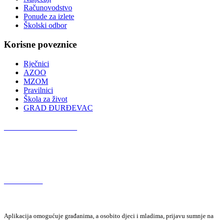
Računovodstvo
Ponude za izlete
Školski odbor
Korisne poveznice
Rječnici
AZOO
MZOM
Pravilnici
Škola za život
GRAD ĐURĐEVAC
Podcast OŠ Đurđevac
Red Button
Aplikacija omogućuje građanima, a osobito djeci i mladima, prijavu sumnje na