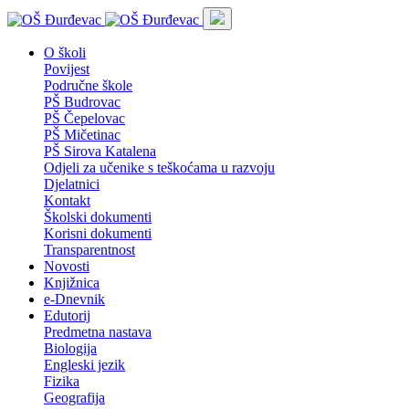
O školi
Povijest
Područne škole
PŠ Budrovac
PŠ Čepelovac
PŠ Mičetinac
PŠ Sirova Katalena
Odjeli za učenike s teškoćama u razvoju
Djelatnici
Kontakt
Školski dokumenti
Korisni dokumenti
Transparentnost
Novosti
Knjižnica
e-Dnevnik
Edutorij
Predmetna nastava
Biologija
Engleski jezik
Fizika
Geografija