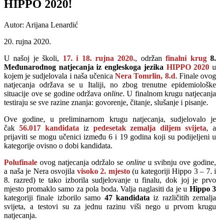
HIPPO 2020!
Autor: Arijana Lenardić
20. rujna 2020.
U našoj je školi,
17. i 18. rujna 2020.
, održan
finalni krug
8.
Međunarodnog natjecanja iz engleskoga jezika
HIPPO 2020
u
kojem je sudjelovala i naša učenica
Nera Tomrlin, 8.d
. Finale ovog
natjecanja održava se u Italiji, no zbog trenutne epidemiološke
situacije ove se godine održava
online
. U finalnom krugu natjecanja
testiraju se sve razine znanja: govorenje, čitanje, slušanje i pisanje.
Ove godine, u preliminarnom krugu natjecanja, sudjelovalo je
čak
56.017 kandidata
iz
pedesetak zemalja diljem svijeta
, a
prijaviti se mogu učenici između 6 i 19 godina koji su podijeljeni u
kategorije ovisno o dobi kandidata.
Polufinale
ovog natjecanja održalo se
online
u svibnju ove godine,
a naša je Nera osvojila
visoko 2. mjesto
(u kategoriji Hippo 3 – 7. i
8. razred)
te tako izborila sudjelovanje u finalu, dok joj je prvo
mjesto promaklo samo za pola boda. Valja naglasiti da je u
Hippo 3
kategoriji finale izborilo samo
47 kandidata
iz različitih zemalja
svijeta, a testovi su za jednu razinu viši nego u prvom krugu
natjecanja.