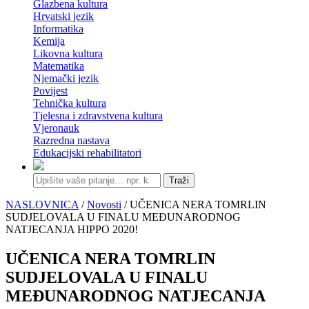
Glazbena kultura
Hrvatski jezik
Informatika
Kemija
Likovna kultura
Matematika
Njemački jezik
Povijest
Tehnička kultura
Tjelesna i zdravstvena kultura
Vjeronauk
Razredna nastava
Edukacijski rehabilitatori
Traži
NASLOVNICA
/
Novosti
/ UČENICA NERA TOMRLIN
SUDJELOVALA U FINALU MEĐUNARODNOG
NATJECANJA HIPPO 2020!
UČENICA NERA TOMRLIN
SUDJELOVALA U FINALU
MEĐUNARODNOG NATJECANJA