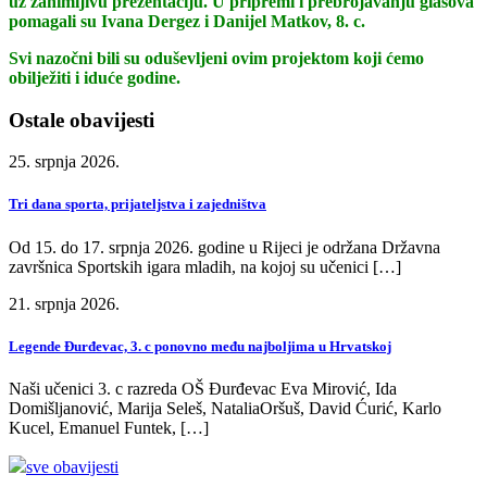
uz zanimljivu prezentaciju. U pripremi i prebrojavanju glasova
pomagali su Ivana Dergez i Danijel Matkov, 8. c.
Svi nazočni bili su oduševljeni ovim projektom koji ćemo
obilježiti i iduće godine.
Ostale obavijesti
25. srpnja 2026.
Tri dana sporta, prijateljstva i zajedništva
Od 15. do 17. srpnja 2026. godine u Rijeci je održana Državna
završnica Sportskih igara mladih, na kojoj su učenici […]
21. srpnja 2026.
Legende Đurđevac, 3. c ponovno među najboljima u Hrvatskoj
Naši učenici 3. c razreda OŠ Đurđevac Eva Mirović, Ida
Domišljanović, Marija Seleš, NataliaOršuš, David Ćurić, Karlo
Kucel, Emanuel Funtek, […]
sve obavijesti