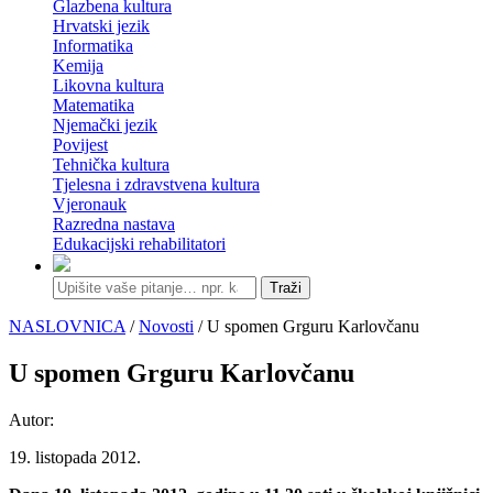
Glazbena kultura
Hrvatski jezik
Informatika
Kemija
Likovna kultura
Matematika
Njemački jezik
Povijest
Tehnička kultura
Tjelesna i zdravstvena kultura
Vjeronauk
Razredna nastava
Edukacijski rehabilitatori
Traži
NASLOVNICA
/
Novosti
/ U spomen Grguru Karlovčanu
U spomen Grguru Karlovčanu
Autor:
19. listopada 2012.