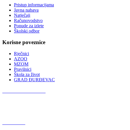
Pristup informacijama
Javna nabava
Natječaji
Računovodstvo
Ponude za izlete
Školski odbor
Korisne poveznice
Rječnici
AZOO
MZOM
Pravilnici
Škola za život
GRAD ĐURĐEVAC
Podcast OŠ Đurđevac
Red Button