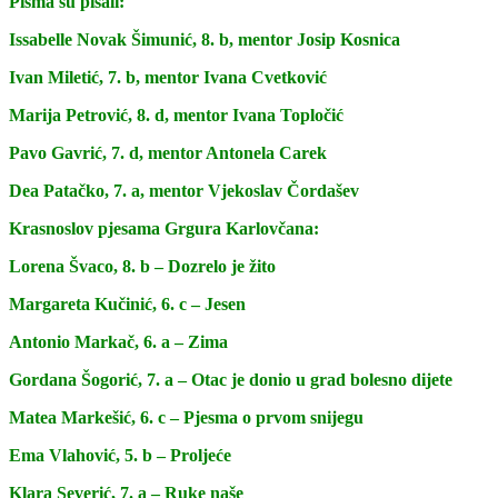
Pisma su pisali:
Issabelle Novak Šimunić, 8. b, mentor Josip Kosnica
Ivan Miletić, 7. b, mentor Ivana Cvetković
Marija Petrović, 8. d, mentor Ivana Topločić
Pavo Gavrić, 7. d, mentor Antonela Carek
Dea Patačko, 7. a, mentor Vjekoslav Čordašev
Krasnoslov pjesama Grgura Karlovčana:
Lorena Švaco, 8. b – Dozrelo je žito
Margareta Kučinić, 6. c – Jesen
Antonio Markač, 6. a – Zima
Gordana Šogorić, 7. a – Otac je donio u grad bolesno dijete
Matea Markešić, 6. c – Pjesma o prvom snijegu
Ema Vlahović, 5. b – Proljeće
Klara Severić, 7. a – Ruke naše