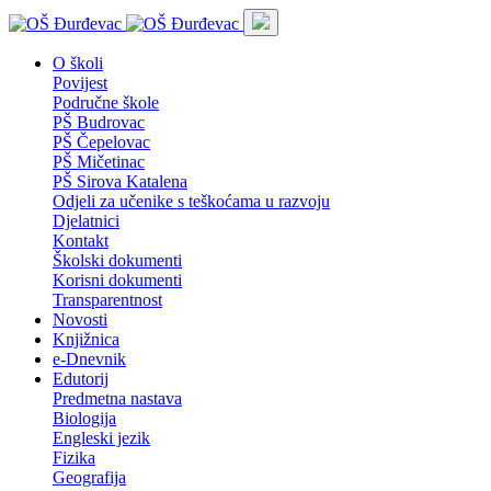
O školi
Povijest
Područne škole
PŠ Budrovac
PŠ Čepelovac
PŠ Mičetinac
PŠ Sirova Katalena
Odjeli za učenike s teškoćama u razvoju
Djelatnici
Kontakt
Školski dokumenti
Korisni dokumenti
Transparentnost
Novosti
Knjižnica
e-Dnevnik
Edutorij
Predmetna nastava
Biologija
Engleski jezik
Fizika
Geografija