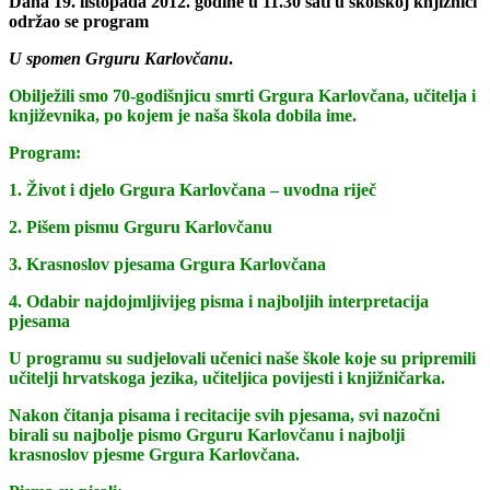
Dana 19. listopada 2012. godine u 11.30 sati u školskoj knjižnici
održao se program
U spomen Grguru Karlovčanu
.
Obilježili smo 70-godišnjicu smrti Grgura Karlovčana, učitelja i
književnika, po kojem je naša škola dobila ime.
Program:
1. Život i djelo Grgura Karlovčana – uvodna riječ
2. Pišem pismu Grguru Karlovčanu
3. Krasnoslov pjesama Grgura Karlovčana
4. Odabir najdojmljivijeg pisma i najboljih interpretacija
pjesama
U programu su sudjelovali učenici naše škole koje su pripremili
učitelji hrvatskoga jezika, učiteljica povijesti i knjižničarka.
Nakon čitanja pisama i recitacije svih pjesama, svi nazočni
birali su najbolje pismo Grguru Karlovčanu i najbolji
krasnoslov pjesme Grgura Karlovčana.