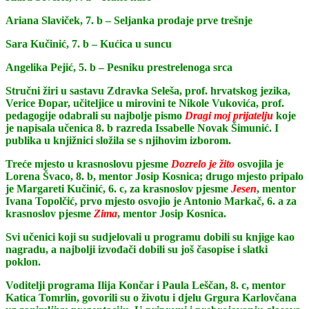
Ariana Slaviček, 7. b – Seljanka prodaje prve trešnje
Sara Kučinić, 7. b – Kućica u suncu
Angelika Pejić, 5. b – Pesniku prestrelenoga srca
Stručni žiri u sastavu Zdravka Seleša, prof. hrvatskog jezika,
Verice Đopar, učiteljice u mirovini te Nikole Vukovića, prof.
pedagogije odabrali su najbolje pismo
Dragi moj prijatelju
koje
je napisala učenica 8. b razreda Issabelle Novak Šimunić. I
publika u knjižnici složila se s njihovim izborom.
Treće mjesto u krasnoslovu pjesme
Dozrelo je žito
osvojila je
Lorena Švaco, 8. b, mentor Josip Kosnica; drugo mjesto pripalo
je Margareti Kučinić, 6. c, za krasnoslov pjesme
Jesen
, mentor
Ivana Topolčić, prvo mjesto osvojio je Antonio Markač, 6. a za
krasnoslov pjesme
Zima
, mentor Josip Kosnica.
Svi učenici koji su sudjelovali u programu dobili su knjige kao
nagradu, a najbolji izvođači dobili su još časopise i slatki
poklon.
Voditelji programa Ilija Končar i Paula Leščan, 8. c, mentor
Katica Tomrlin, govorili su o životu i djelu Grgura Karlovčana