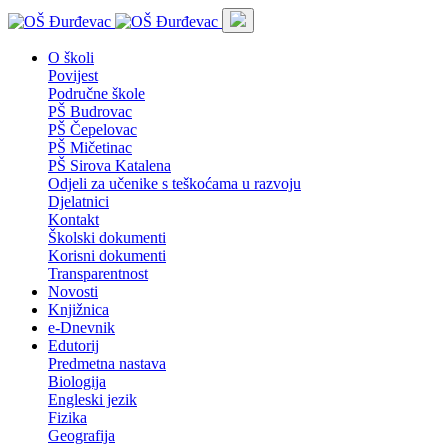
O školi
Povijest
Područne škole
PŠ Budrovac
PŠ Čepelovac
PŠ Mičetinac
PŠ Sirova Katalena
Odjeli za učenike s teškoćama u razvoju
Djelatnici
Kontakt
Školski dokumenti
Korisni dokumenti
Transparentnost
Novosti
Knjižnica
e-Dnevnik
Edutorij
Predmetna nastava
Biologija
Engleski jezik
Fizika
Geografija