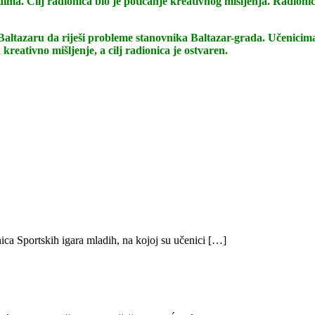
ma. Cilj radionica bio je poticanje kreativnog mišljenja. Radionic
altazaru da riješi probleme stanovnika Baltazar-grada. Učenicima se
reativno mišljenje, a cilj radionica je ostvaren.
ica Sportskih igara mladih, na kojoj su učenici […]