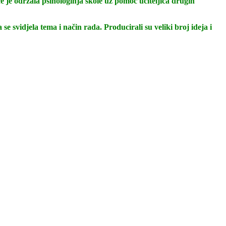
e je održala psihologinja škole uz pomoć učiteljica drugih
 svidjela tema i način rada. Producirali su veliki broj ideja i