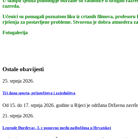
U sklopu tjedna psihologije održane su radionice u drugim razredi
razreda.
Učenici su pomagali poznatom liku iz crtanih filmova, profesoru B
rješenja za postavljene probleme. Stvorena je dobra atmosfera za k
Fotogalerija
Ostale obavijesti
25. srpnja 2026.
Tri dana sporta, prijateljstva i zajedništva
Od 15. do 17. srpnja 2026. godine u Rijeci je održana Državna završn
21. srpnja 2026.
Legende Đurđevac, 3. c ponovno među najboljima u Hrvatskoj