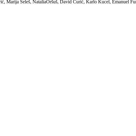
ić, Marija Seleš, NataliaOršuš, David Ćurić, Karlo Kucel, Emanuel Fu