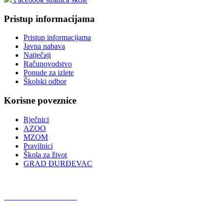
Pristup informacijama
Pristup informacijama
Javna nabava
Natječaji
Računovodstvo
Ponude za izlete
Školski odbor
Korisne poveznice
Rječnici
AZOO
MZOM
Pravilnici
Škola za život
GRAD ĐURĐEVAC
Podcast OŠ Đurđevac