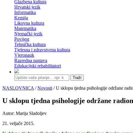
Glazbena kultura
Hrvatski jezik
Informatika
Kemija
Likovna kultura
Matematika
Njemački jezik
Povijest
Tehnička kultura
Tjelesna i zdravstvena kultura
Vjeronauk
Razredna nastava
Edukacijski rehabilitatori
Traži
NASLOVNICA
/
Novosti
/ U sklopu tjedna psihologije održane rad
U sklopu tjedna psihologije održane radio
Autor: Marija Sladoljev
21. veljače 2015.