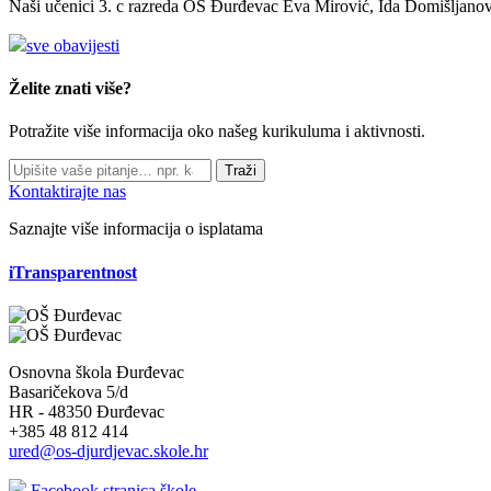
Naši učenici 3. c razreda OŠ Đurđevac Eva Mirović, Ida Domišljanov
sve obavijesti
Želite znati više?
Potražite više informacija oko našeg kurikuluma i aktivnosti.
Traži
Kontaktirajte nas
Saznajte više informacija o isplatama
iTransparentnost
Osnovna škola Đurđevac
Basaričekova 5/d
HR - 48350 Đurđevac
+385 48 812 414
ured@os-djurdjevac.skole.hr
Facebook stranica škole