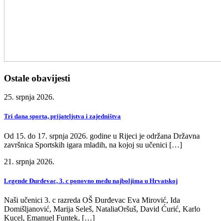
Ostale obavijesti
25. srpnja 2026.
Tri dana sporta, prijateljstva i zajedništva
Od 15. do 17. srpnja 2026. godine u Rijeci je održana Državna
završnica Sportskih igara mladih, na kojoj su učenici […]
21. srpnja 2026.
Legende Đurđevac, 3. c ponovno među najboljima u Hrvatskoj
Naši učenici 3. c razreda OŠ Đurđevac Eva Mirović, Ida
Domišljanović, Marija Seleš, NataliaOršuš, David Ćurić, Karlo
Kucel, Emanuel Funtek, […]