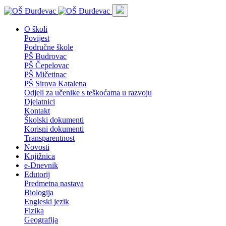
O školi
Povijest
Područne škole
PŠ Budrovac
PŠ Čepelovac
PŠ Mičetinac
PŠ Sirova Katalena
Odjeli za učenike s teškoćama u razvoju
Djelatnici
Kontakt
Školski dokumenti
Korisni dokumenti
Transparentnost
Novosti
Knjižnica
e-Dnevnik
Edutorij
Predmetna nastava
Biologija
Engleski jezik
Fizika
Geografija