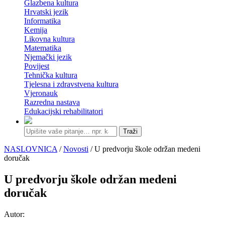
Glazbena kultura
Hrvatski jezik
Informatika
Kemija
Likovna kultura
Matematika
Njemački jezik
Povijest
Tehnička kultura
Tjelesna i zdravstvena kultura
Vjeronauk
Razredna nastava
Edukacijski rehabilitatori
Traži
NASLOVNICA
/
Novosti
/ U predvorju škole održan medeni
doručak
U predvorju škole održan medeni
doručak
Autor: