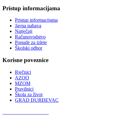
Pristup informacijama
Pristup informacijama
Javna nabava
Natječaji
Računovodstvo
Ponude za izlete
Školski odbor
Korisne poveznice
Rječnici
AZOO
MZOM
Pravilnici
Škola za život
GRAD ĐURĐEVAC
Podcast OŠ Đurđevac