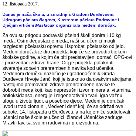
12. listopada 2017.
Danas je naša škola, u suradnji s Gradom Đurđevcem,
Udrugom pčelara
Bagrem
, Klasterom pčelara Podravine i
Dječjim vrtićem
Maslačak
organizirala medeni doručak.
Za ovu su prigodu podravski pčelari školi donirali 10 kg
meda. Osim degustacije meda, naši su učenici mogli
razgledati pčelarsku opremu i isprobati pčelarsko odijelo.
Medeni doručak je dio projekta koji će se provoditi tijekom
školske godine, a kojim će biti predstavljeni domaći OPG-ovi
i proizvođači zdrave hrane. Cilj je projekta potaknuti
stvaranje zdravih prehrambenih navika kod učenika.
Medenom doručku nazočio je i gradonačelnik Grada
Đurđevca Hrvoje Janči koji je istaknuo da ovakvim akcijama
nastojimo promovirati zdrave prehrambene navike te
dobrobit meda koji, kao nepresušni izvor minerala, vitamina,
antioksidansa, energije i regenerativnih tvari, igra važnu
ulogu u životu ljudi, a posebice djece. Medeni je doručak
uvod u tradicionalni „Medveni den“ koji će se održati ove
subote, 14. listopada u Đurđevcu, a na kojem će sudjelovati i
učenici naše škole te učenici, članovi Učeničke zadruge
Mravlji lav, sa svojim radovima i proizvodima.