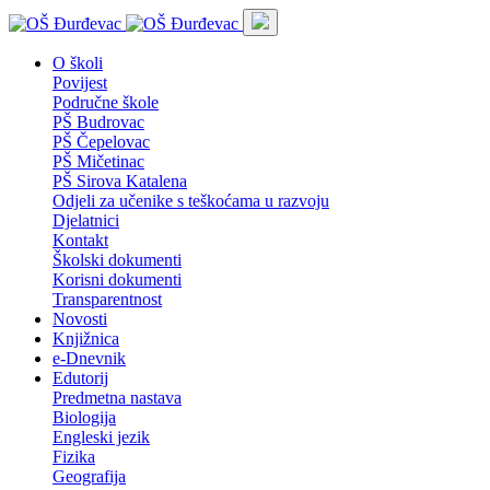
O školi
Povijest
Područne škole
PŠ Budrovac
PŠ Čepelovac
PŠ Mičetinac
PŠ Sirova Katalena
Odjeli za učenike s teškoćama u razvoju
Djelatnici
Kontakt
Školski dokumenti
Korisni dokumenti
Transparentnost
Novosti
Knjižnica
e-Dnevnik
Edutorij
Predmetna nastava
Biologija
Engleski jezik
Fizika
Geografija