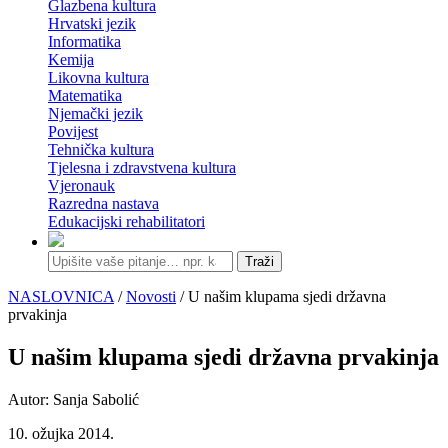
Glazbena kultura
Hrvatski jezik
Informatika
Kemija
Likovna kultura
Matematika
Njemački jezik
Povijest
Tehnička kultura
Tjelesna i zdravstvena kultura
Vjeronauk
Razredna nastava
Edukacijski rehabilitatori
Traži
NASLOVNICA
/
Novosti
/ U našim klupama sjedi državna
prvakinja
U našim klupama sjedi državna prvakinja
Autor: Sanja Sabolić
10. ožujka 2014.