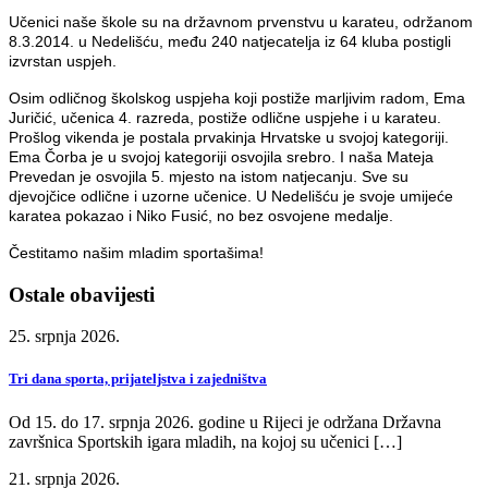
Učenici naše škole su na državnom prvenstvu u karateu, održanom
8.3.2014. u Nedelišću, među 240 natjecatelja iz 64 kluba postigli
izvrstan uspjeh.
Osim odličnog školskog uspjeha koji postiže marljivim radom, Ema
Juričić, učenica 4. razreda, postiže odlične uspjehe i u karateu.
Prošlog vikenda je postala prvakinja Hrvatske u svojoj kategoriji.
Ema Čorba je u svojoj kategoriji osvojila srebro. I naša Mateja
Prevedan je osvojila 5. mjesto na istom natjecanju. Sve su
djevojčice odlične i uzorne učenice. U Nedelišću je svoje umijeće
karatea pokazao i Niko Fusić, no bez osvojene medalje.
Čestitamo našim mladim sportašima!
Ostale obavijesti
25. srpnja 2026.
Tri dana sporta, prijateljstva i zajedništva
Od 15. do 17. srpnja 2026. godine u Rijeci je održana Državna
završnica Sportskih igara mladih, na kojoj su učenici […]
21. srpnja 2026.