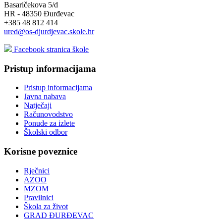
Basaričekova 5/d
HR - 48350 Đurđevac
+385 48 812 414
ured@os-djurdjevac.skole.hr
Facebook stranica škole
Pristup informacijama
Pristup informacijama
Javna nabava
Natječaji
Računovodstvo
Ponude za izlete
Školski odbor
Korisne poveznice
Rječnici
AZOO
MZOM
Pravilnici
Škola za život
GRAD ĐURĐEVAC