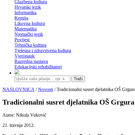
Glazbena kultura
Hrvatski jezik
Informatika
Kemija
Likovna kultura
Matematika
Njemački jezik
Povijest
Tehnička kultura
Tjelesna i zdravstvena kultura
Vjeronauk
Razredna nastava
Edukacijski rehabilitatori
Traži
NASLOVNICA
/
Novosti
/ Tradicionalni susret djelatnika OŠ Grg
Tradicionalni susret djelatnika OŠ Grgu
Autor: Nikola Vuković
21. travnja 2012.