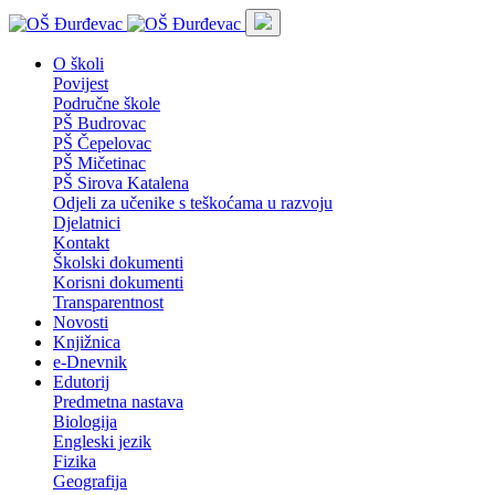
O školi
Povijest
Područne škole
PŠ Budrovac
PŠ Čepelovac
PŠ Mičetinac
PŠ Sirova Katalena
Odjeli za učenike s teškoćama u razvoju
Djelatnici
Kontakt
Školski dokumenti
Korisni dokumenti
Transparentnost
Novosti
Knjižnica
e-Dnevnik
Edutorij
Predmetna nastava
Biologija
Engleski jezik
Fizika
Geografija