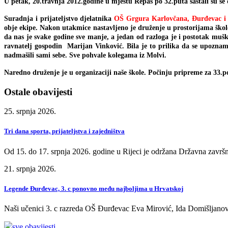
U petak, 20.travnja 2012.godine u mjestu Repaš po 32.puta sastali su se d
Suradnja i prijateljstvo djelatnika
OŠ Grgura Karlovčana, Đurđevac 
obje ekipe. Nakon utakmice nastavljeno je druženje u prostorijama škole
da nas je svake godine sve manje, a jedan od razloga je i postotak muš
ravnatelj gospodin Marijan Vinković. Bila je to prilika da se upozn
nadmašili sami sebe. Sve pohvale kolegama iz Molvi.
Naredno druženje je u organizaciji naše škole. Počinju pripreme za 33.po 
Ostale obavijesti
25. srpnja 2026.
Tri dana sporta, prijateljstva i zajedništva
Od 15. do 17. srpnja 2026. godine u Rijeci je održana Državna završn
21. srpnja 2026.
Legende Đurđevac, 3. c ponovno među najboljima u Hrvatskoj
Naši učenici 3. c razreda OŠ Đurđevac Eva Mirović, Ida Domišljanov
sve obavijesti