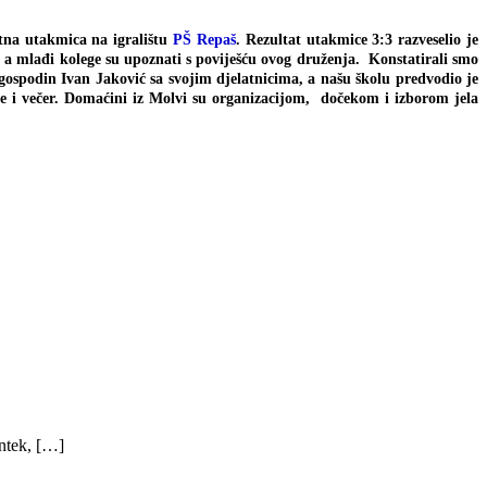
tna utakmica na igralištu
PŠ Repaš
. Rezultat utakmice 3:3 razveselio je
, a mlađi kolege su upoznati s poviješću ovog druženja. Konstatirali smo
gospodin Ivan Jaković sa svojim djelatnicima, a našu školu predvodio je
 i večer. Domaćini iz Molvi su organizacijom, dočekom i izborom jela
ntek, […]