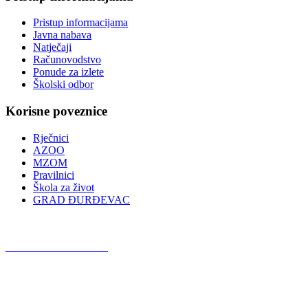
Pristup informacijama
Javna nabava
Natječaji
Računovodstvo
Ponude za izlete
Školski odbor
Korisne poveznice
Rječnici
AZOO
MZOM
Pravilnici
Škola za život
GRAD ĐURĐEVAC
Podcast OŠ Đurđevac