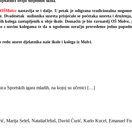
jelatnici dviju susjednih škola.
i OŠMolve
nastavlja se i dalje. U petak je odigrana tradicionalna nogome
. Dvadesetak sudionika susreta prisjećalo se početaka susreta i druženja
kih kolega zastupljenih u obje škole. Domaćin je bio ravnatelj OŠ Molve, 
amo s novim kolegama te da u ugodnom ozračju provedemo jedno popodne
redu susret djelatnika naše škole i kolega iz Molvi.
ica Sportskih igara mladih, na kojoj su učenici […]
ić, Marija Seleš, NataliaOršuš, David Ćurić, Karlo Kucel, Emanuel Fu