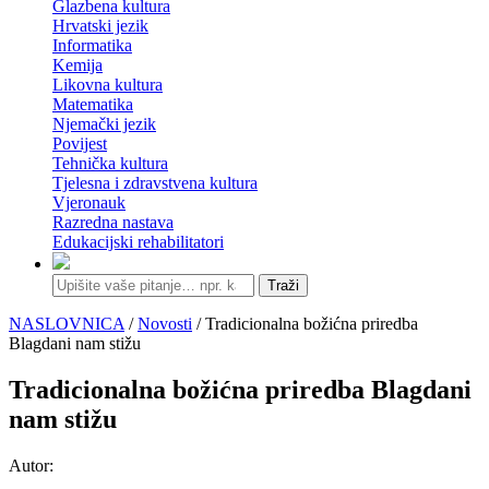
Glazbena kultura
Hrvatski jezik
Informatika
Kemija
Likovna kultura
Matematika
Njemački jezik
Povijest
Tehnička kultura
Tjelesna i zdravstvena kultura
Vjeronauk
Razredna nastava
Edukacijski rehabilitatori
Traži
NASLOVNICA
/
Novosti
/ Tradicionalna božićna priredba
Blagdani nam stižu
Tradicionalna božićna priredba Blagdani
nam stižu
Autor: