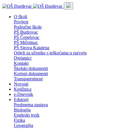
O školi
Povijest
Područne škole
PŠ Budrovac
PŠ Čepelovac
PŠ Mičetinac
PŠ Sirova Katalena
Odjeli za učenike s teškoćama u razvoju
Djelatnici
Kontakt
Školski dokumenti
Korisni dokumenti
Transparentnost
Novosti
Knjižnica
e-Dnevnik
Edutorij
Predmetna nastava
Biologija
Engleski jezik
Fizika
Geografija