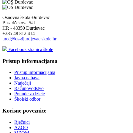
Osnovna škola Đurđevac
Basaričekova 5/d
HR - 48350 Đurđevac
+385 48 812 414
ured@os-djurdjevac.skole.hr
Facebook stranica škole
Pristup informacijama
Pristup informacijama
Javna nabava
Natječaji
Računovodstvo
Ponude za izlete
Školski odbor
Korisne poveznice
Rječnici
AZOO
MZOM