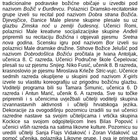
tradicionalne podravske božićne običaje u izvedbi pod
nazivom
Božič v Đurđevcu
. Polaznici Dramsko-recitatorske
grupe izveli su recital pod nazivom
Dobra strana Božića
.
Djevojčice, članice Male plesne skupine plesale su uz
glazbu
Zimska noć u zemlji čudesnoj
. Učenici Romi,
polaznici Male kreativne socijalizacijske skupine
Anđeli
pripremili su recitaciju
Božićna
i otpjevali pjesmu
Sretna
nova godina
. Scensku igru pod nazivom
Bor
izveli su
polaznici Male dramske družine. Stihove Božice Jelušić pod
nazivom
Dobrodošlica Božiću
pročitala je Ivana Antoljak,
učenica 8. C razreda. Učenici Područne škole Čepelovac
plesali su uz pjesmu
Snijeg
. Niko Fusić, učenik 8. B razreda,
krasnoslovio je pjesmu Miroslava Krleže
Stric-vujc
. Učenice
sedmih razreda okupljene u skupini pod nazivom
X-girls
izvele su vlastitu koreografiju uz prigodnu božićnu glazbu.
Voditelji programa bili su Tamara Šimunic, učenica 6. D
razreda i Antun Marić, učenik 6. A razreda. Sve su točke
pripremili i s učenicima uvježbali učitelji voditelji skupina
izvannastavnih aktivnosti i učitelji hrvatskoga jezika.
Dekoracije za ovogodišnju pozornicu izradili su svi učenici
razredne nastave sa svojim učiteljicama i vrtićka skupina
Kockice sa svojom odgojiteljicom Ines Bilas Popović i
učenici viših razreda na satima likovne kulture. Pozornicu su
uredili učitelji Sanja Flajs Vidaković i Zoran Vidaković uz
pomoć učenika, polaznika Likovne grupe. I ova je priredba