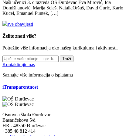
Naši učenici 3. c razreda OŠ Đurđevac Eva Mirović, Ida
Domišljanović, Marija Seleš, NataliaOršuš, David Ćurić, Karlo
Kucel, Emanuel Funtek, […]
sve obavijesti
Želite znati više?
Potražite više informacija oko našeg kurikuluma i aktivnosti.
Traži
Kontaktirajte nas
Saznajte više informacija o isplatama
iTransparentnost
Osnovna škola Đurđevac
Basaričekova 5/d
HR - 48350 Đurđevac
+385 48 812 414