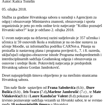
Autor: Katica Tomrlin
05. ožujka 2018.
Služba za građane Hrvatskoga sabora u suradnji s Agencijom za
odgoj i obrazovanje Ministarstva znanosti, obrazovanja i sporta
organizirala je peto po redu online kviz natjecanje "Koliko poznaješ
Hrvatski sabor?" koje je održano 2. ožujka 2018.
U ovom natjecanju na državnoj razini sudjelovalo je 357 učenika i
učenica iz 59 osnovnih škola a realiziran je na on-line sustavu za
učenje Moodle, uz informatičku podršku CARNet-a. Pitanja su
proizašla iz nastavnog plana i programa povijesti 6., 7. i 8. razreda,
uključujući odgojno-obrazovne ishode Programa međupredmetnih i
interdisciplinarnih sadržaja Građanskog odgoja i obrazovanja za
osnovne i srednje škole. Pokrovitelj natjecanja je predsjednik
Hrvatskog sabora Gordan Jandroković.
Deset najuspješnijih timova objavljeno je na mrežnim stranicama
Hrvatskog sabora.
Tim naše škole sastavljen od
Frana Sabolovića
(6.b) ,
Đure
Bušića
(6.b) ,
Iris Švaco (
7.d)
,Marlene Jambrušić
(7.c) , te
Mate
Vidakovića
(8.b) i
Laure Kandučar Valent
(8.d) pokazao je
izvrsno poznavanje sadržaja vezanih uz Hrvatski sabor, te se svrstao
među
10 najuspješnijih timova
u Hrvatskoj.