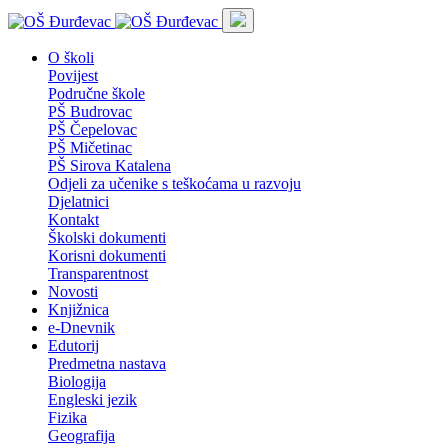
O školi
Povijest
Područne škole
PŠ Budrovac
PŠ Čepelovac
PŠ Mičetinac
PŠ Sirova Katalena
Odjeli za učenike s teškoćama u razvoju
Djelatnici
Kontakt
Školski dokumenti
Korisni dokumenti
Transparentnost
Novosti
Knjižnica
e-Dnevnik
Edutorij
Predmetna nastava
Biologija
Engleski jezik
Fizika
Geografija