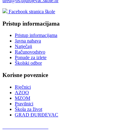
ured@os-djurdjevac.skole.hr
Facebook stranica škole
Pristup informacijama
Pristup informacijama
Javna nabava
Natječaji
Računovodstvo
Ponude za izlete
Školski odbor
Korisne poveznice
Rječnici
AZOO
MZOM
Pravilnici
Škola za život
GRAD ĐURĐEVAC
Podcast OŠ Đurđevac