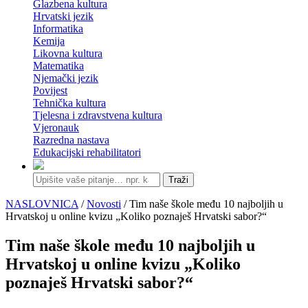
Glazbena kultura
Hrvatski jezik
Informatika
Kemija
Likovna kultura
Matematika
Njemački jezik
Povijest
Tehnička kultura
Tjelesna i zdravstvena kultura
Vjeronauk
Razredna nastava
Edukacijski rehabilitatori
Traži
NASLOVNICA
/
Novosti
/ Tim naše škole među 10 najboljih u
Hrvatskoj u online kvizu „Koliko poznaješ Hrvatski sabor?“
Tim naše škole među 10 najboljih u
Hrvatskoj u online kvizu „Koliko
poznaješ Hrvatski sabor?“