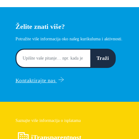
Želite znati više?
Potražite više informacija oko našeg kurikuluma i aktivnosti.
Traži
Kontaktirajte nas
Saznajte više informacija o isplatama
iTransparentnost