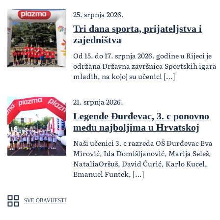
25. srpnja 2026.
Tri dana sporta, prijateljstva i
zajedništva
Od 15. do 17. srpnja 2026. godine u Rijeci je
održana Državna završnica Sportskih igara
mladih, na kojoj su učenici […]
21. srpnja 2026.
Legende Đurđevac, 3. c ponovno
među najboljima u Hrvatskoj
Naši učenici 3. c razreda OŠ Đurđevac Eva
Mirović, Ida Domišljanović, Marija Seleš,
NataliaOršuš, David Ćurić, Karlo Kucel,
Emanuel Funtek, […]
SVE OBAVIJESTI