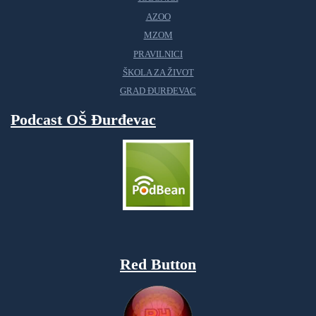
AZOO
MZOM
PRAVILNICI
ŠKOLA ZA ŽIVOT
GRAD ĐURĐEVAC
Podcast OŠ Đurđevac
Red Button