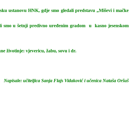
.
adsku ustanovu HNK, gdje smo gledali predstavu „Miševi i mačke
 uživali smo u šetnji predivno uređenim gradom u kasno jesenskom
 životinje: vjevericu, žabu, sovu i dr.
Napisale: učiteljica Sanja Flajs Vidaković i učenica Nataša Oršuš