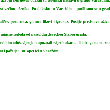
 razvoju Đurđevac održali su terensku nastavu u gradu Varaždinu
j za većinu učenika. Po dolasku u Varaždin uputili smo se u gr
azalište, pozornica, glumci, likovi i igrokaz. Poslije predstave
drugačije izgleda od našeg đurđevečkog Starog grada.
likim oduševljenjem upoznali svijet kukaca, ali i druge nama znane
u i poželjeli su opet ići u Varaždin.