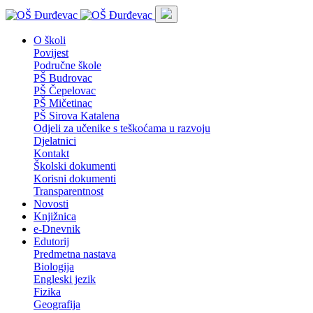
O školi
Povijest
Područne škole
PŠ Budrovac
PŠ Čepelovac
PŠ Mičetinac
PŠ Sirova Katalena
Odjeli za učenike s teškoćama u razvoju
Djelatnici
Kontakt
Školski dokumenti
Korisni dokumenti
Transparentnost
Novosti
Knjižnica
e-Dnevnik
Edutorij
Predmetna nastava
Biologija
Engleski jezik
Fizika
Geografija