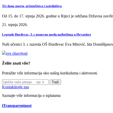
Tri dana sporta, prijateljstva i zajedništva
Od 15. do 17. srpnja 2026. godine u Rijeci je održana Državna završn
21. srpnja 2026.
Legende Đurđevac, 3. c ponovno među najboljima u Hrvatskoj
Naši učenici 3. c razreda OŠ Đurđevac Eva Mirović, Ida Domišljanov
sve obavijesti
Želite znati više?
Potražite više informacija oko našeg kurikuluma i aktivnosti.
Traži
Kontaktirajte nas
Saznajte više informacija o isplatama
iTransparentnost