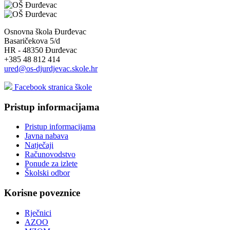
Osnovna škola Đurđevac
Basaričekova 5/d
HR - 48350 Đurđevac
+385 48 812 414
ured@os-djurdjevac.skole.hr
Facebook stranica škole
Pristup informacijama
Pristup informacijama
Javna nabava
Natječaji
Računovodstvo
Ponude za izlete
Školski odbor
Korisne poveznice
Rječnici
AZOO