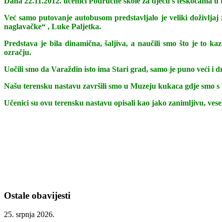
Dana 22.11.2012. učenici Područne škole za djecu s teškoćama u
Već samo putovanje autobusom predstavljalo je veliki doživlja
naglavačke“ , Luke Paljetka.
Predstava je bila dinamična, šaljiva, a naučili smo što je to k
ozračju.
Uočili smo da Varaždin isto ima Stari grad, samo je puno veći i 
Našu terensku nastavu završili smo u Muzeju kukaca gdje smo s ve
Učenici su ovu terensku nastavu opisali kao jako zanimljivu, vesel
Ostale obavijesti
25. srpnja 2026.