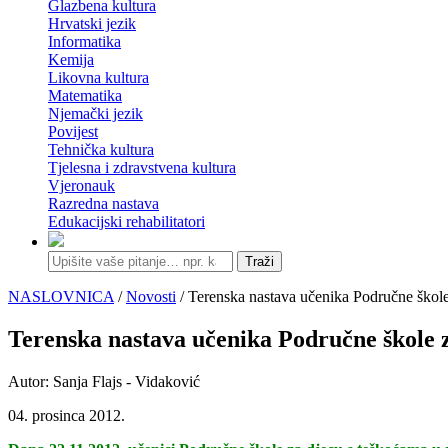
Glazbena kultura
Hrvatski jezik
Informatika
Kemija
Likovna kultura
Matematika
Njemački jezik
Povijest
Tehnička kultura
Tjelesna i zdravstvena kultura
Vjeronauk
Razredna nastava
Edukacijski rehabilitatori
Traži
NASLOVNICA
/
Novosti
/ Terenska nastava učenika Područne škole
Terenska nastava učenika Područne škole 
Autor: Sanja Flajs - Vidaković
04. prosinca 2012.