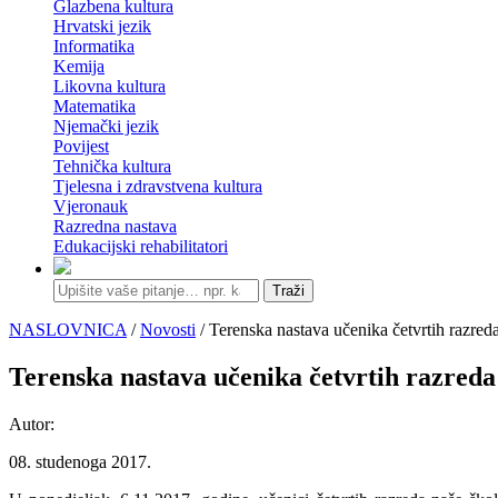
Glazbena kultura
Hrvatski jezik
Informatika
Kemija
Likovna kultura
Matematika
Njemački jezik
Povijest
Tehnička kultura
Tjelesna i zdravstvena kultura
Vjeronauk
Razredna nastava
Edukacijski rehabilitatori
Traži
NASLOVNICA
/
Novosti
/ Terenska nastava učenika četvrtih razred
Terenska nastava učenika četvrtih razreda
Autor:
08. studenoga 2017.