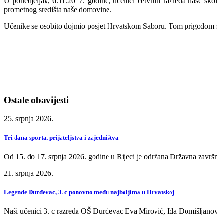
U ponedjeljak, 6.11.2017. godine, učenici četvrtih razreda naše ško
prometnog središta naše domovine.
Učenike se osobito dojmio posjet Hrvatskom Saboru. Tom prigodom su 
Ostale obavijesti
25. srpnja 2026.
Tri dana sporta, prijateljstva i zajedništva
Od 15. do 17. srpnja 2026. godine u Rijeci je održana Državna završn
21. srpnja 2026.
Legende Đurđevac, 3. c ponovno među najboljima u Hrvatskoj
Naši učenici 3. c razreda OŠ Đurđevac Eva Mirović, Ida Domišljanov