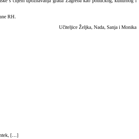
atske s ciljem upoznavanja grada Zagreba kao političkog, kulturnog i
đane RH.
Učiteljice Željka, Nada, Sanja i Monika
ntek, […]