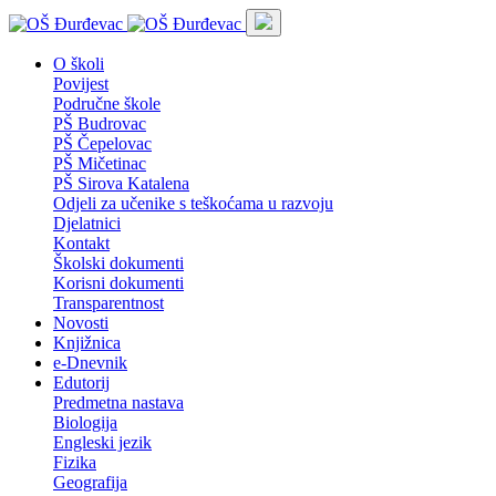
O školi
Povijest
Područne škole
PŠ Budrovac
PŠ Čepelovac
PŠ Mičetinac
PŠ Sirova Katalena
Odjeli za učenike s teškoćama u razvoju
Djelatnici
Kontakt
Školski dokumenti
Korisni dokumenti
Transparentnost
Novosti
Knjižnica
e-Dnevnik
Edutorij
Predmetna nastava
Biologija
Engleski jezik
Fizika
Geografija