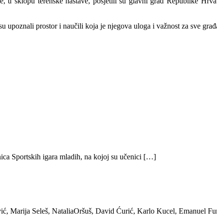
le, u sklopu terenske nastave, posjetili su glavni grad Republike Hrv
upoznali prostor i naučili koja je njegova uloga i važnost za sve gra
ica Sportskih igara mladih, na kojoj su učenici […]
ić, Marija Seleš, NataliaOršuš, David Ćurić, Karlo Kucel, Emanuel Fu