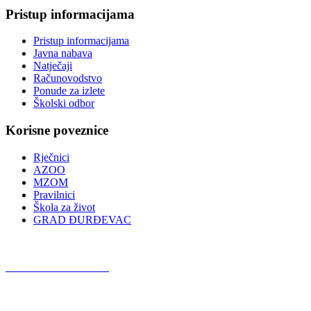
Pristup informacijama
Pristup informacijama
Javna nabava
Natječaji
Računovodstvo
Ponude za izlete
Školski odbor
Korisne poveznice
Rječnici
AZOO
MZOM
Pravilnici
Škola za život
GRAD ĐURĐEVAC
Podcast OŠ Đurđevac