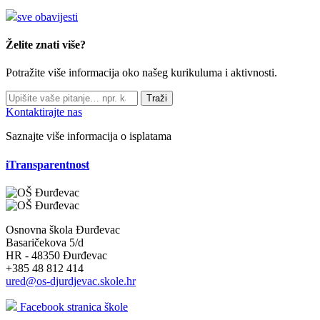
sve obavijesti
Želite znati više?
Potražite više informacija oko našeg kurikuluma i aktivnosti.
Traži
Kontaktirajte nas
Saznajte više informacija o isplatama
iTransparentnost
Osnovna škola Đurđevac
Basaričekova 5/d
HR - 48350 Đurđevac
+385 48 812 414
ured@os-djurdjevac.skole.hr
Facebook stranica škole