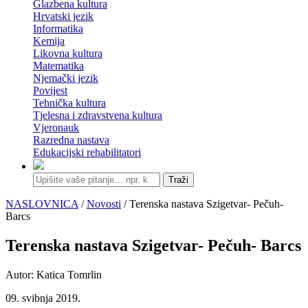
Glazbena kultura
Hrvatski jezik
Informatika
Kemija
Likovna kultura
Matematika
Njemački jezik
Povijest
Tehnička kultura
Tjelesna i zdravstvena kultura
Vjeronauk
Razredna nastava
Edukacijski rehabilitatori
Traži
NASLOVNICA
/
Novosti
/ Terenska nastava Szigetvar- Pečuh-
Barcs
Terenska nastava Szigetvar- Pečuh- Barcs
Autor: Katica Tomrlin
09. svibnja 2019.