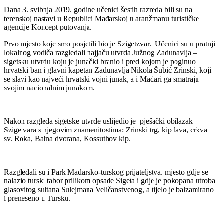
Dana 3. svibnja 2019. godine učenici šestih razreda bili su na
terenskoj nastavi u Republici Mađarskoj u aranžmanu turističke
agencije Koncept putovanja.
Prvo mjesto koje smo posjetili bio je Szigetzvar. Učenici su u pratnji
lokalnog vodiča razgledali najjaču utvrda Južnog Zadunavlja –
sigetsku utvrdu koju je junački branio i pred kojom je poginuo
hrvatski ban i glavni kapetan Zadunavlja Nikola Šubić Zrinski, koji
se slavi kao najveći hrvatski vojni junak, a i Mađari ga smatraju
svojim nacionalnim junakom.
Nakon razgleda sigetske utvrde uslijedio je pješački obilazak
Szigetvara s njegovim znamenitostima: Zrinski trg, kip lava, crkva
sv. Roka, Balna dvorana, Kossuthov kip.
Razgledali su i Park Mađarsko-turskog prijateljstva, mjesto gdje se
nalazio turski tabor prilikom opsade Sigeta i gdje je pokopana utroba
glasovitog sultana Sulejmana Veličanstvenog, a tijelo je balzamirano
i preneseno u Tursku.