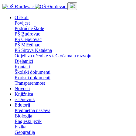
O školi
Povijest
Područne škole
PŠ Budrovac
PŠ Čepelovac
PŠ Mičetinac
PŠ Sirova Katalena
Odjeli za učenike s teškoćama u razvoju
Djelatnici
Kontakt
Školski dokumenti
Korisni dokumenti
Transparentnost
Novosti
Knjižnica
e-Dnevnik
Edutorij
Predmetna nastava
Biologija
Engleski jezik
Fizika
Geografija