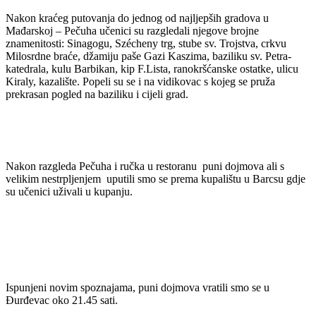
Nakon kraćeg putovanja do jednog od najljepših gradova u
Mađarskoj – Pečuha učenici su razgledali njegove brojne
znamenitosti: Sinagogu, Szécheny trg, stube sv. Trojstva, crkvu
Milosrdne braće, džamiju paše Gazi Kaszima, baziliku sv. Petra-
katedrala, kulu Barbikan, kip F.Lista, ranokršćanske ostatke, ulicu
Kiraly, kazalište. Popeli su se i na vidikovac s kojeg se pruža
prekrasan pogled na baziliku i cijeli grad.
Nakon razgleda Pečuha i ručka u restoranu puni dojmova ali s
velikim nestrpljenjem uputili smo se prema kupalištu u Barcsu gdje
su učenici uživali u kupanju.
Ispunjeni novim spoznajama, puni dojmova vratili smo se u
Đurđevac oko 21.45 sati.