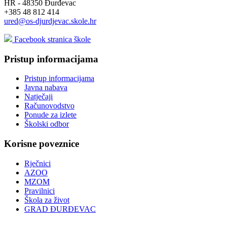
HR - 48350 Đurđevac
+385 48 812 414
ured@os-djurdjevac.skole.hr
Facebook stranica škole
Pristup informacijama
Pristup informacijama
Javna nabava
Natječaji
Računovodstvo
Ponude za izlete
Školski odbor
Korisne poveznice
Rječnici
AZOO
MZOM
Pravilnici
Škola za život
GRAD ĐURĐEVAC