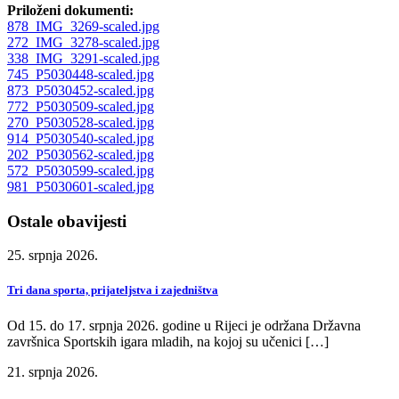
Priloženi dokumenti:
878_IMG_3269-scaled.jpg
272_IMG_3278-scaled.jpg
338_IMG_3291-scaled.jpg
745_P5030448-scaled.jpg
873_P5030452-scaled.jpg
772_P5030509-scaled.jpg
270_P5030528-scaled.jpg
914_P5030540-scaled.jpg
202_P5030562-scaled.jpg
572_P5030599-scaled.jpg
981_P5030601-scaled.jpg
Ostale obavijesti
25. srpnja 2026.
Tri dana sporta, prijateljstva i zajedništva
Od 15. do 17. srpnja 2026. godine u Rijeci je održana Državna
završnica Sportskih igara mladih, na kojoj su učenici […]
21. srpnja 2026.