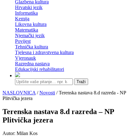
Glazbena kultura
Hrvatski jezik
Informatika
Kemija
Likovna kultura
Matematika
Njemački jezik
Povijest
Tehnička kultura
Tjelesna i zdravstvena kultura
Vjeronauk
Razredna nastava
Edukacijski rehabilitatori
Traži
NASLOVNICA
/
Novosti
/ Terenska nastava 8.d razreda - NP
Plitvička jezera
Terenska nastava 8.d razreda – NP
Plitvička jezera
Autor: Milan Kos