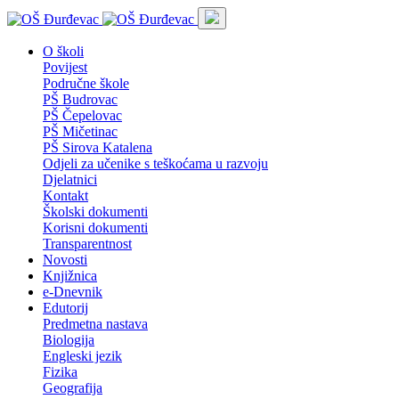
O školi
Povijest
Područne škole
PŠ Budrovac
PŠ Čepelovac
PŠ Mičetinac
PŠ Sirova Katalena
Odjeli za učenike s teškoćama u razvoju
Djelatnici
Kontakt
Školski dokumenti
Korisni dokumenti
Transparentnost
Novosti
Knjižnica
e-Dnevnik
Edutorij
Predmetna nastava
Biologija
Engleski jezik
Fizika
Geografija