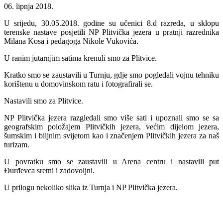
06. lipnja 2018.
U srijedu, 30.05.2018. godine su učenici 8.d razreda, u sklopu
terenske nastave posjetili NP Plitvička jezera u pratnji razrednika
Milana Kosa i pedagoga Nikole Vukovića.
U ranim jutarnjim satima krenuli smo za Plitvice.
Kratko smo se zaustavili u Turnju, gdje smo pogledali vojnu tehniku
korištenu u domovinskom ratu i fotografirali se.
Nastavili smo za Plitvice.
NP Plitvička jezera razgledali smo više sati i upoznali smo se sa
geografskim položajem Plitvičkih jezera, većim dijelom jezera,
šumskim i biljnim svijetom kao i značenjem Plitvičkih jezera za naš
turizam.
U povratku smo se zaustavili u Arena centru i nastavili put
Đurđevca sretni i zadovoljni.
U prilogu nekoliko slika iz Turnja i NP Plitvička jezera.