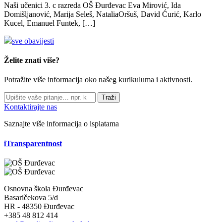
Naši učenici 3. c razreda OŠ Đurđevac Eva Mirović, Ida
Domišljanović, Marija Seleš, NataliaOršuš, David Ćurić, Karlo
Kucel, Emanuel Funtek, […]
sve obavijesti
Želite znati više?
Potražite više informacija oko našeg kurikuluma i aktivnosti.
Traži
Kontaktirajte nas
Saznajte više informacija o isplatama
iTransparentnost
Osnovna škola Đurđevac
Basaričekova 5/d
HR - 48350 Đurđevac
+385 48 812 414