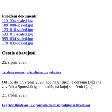
Priloženi dokumenti:
110_004-scaled.jpg
189_008-scaled.jpg
123_010-scaled.jpg
533_011-scaled.jpg
595_034-scaled.jpg
179_035-scaled.jpg
Ostale obavijesti
25. srpnja 2026.
Tri dana sporta, prijateljstva i zajedništva
Od 15. do 17. srpnja 2026. godine u Rijeci je održana Državna
završnica Sportskih igara mladih, na kojoj su učenici […]
21. srpnja 2026.
Legende Đurđevac, 3. c ponovno među najboljima u Hrvatskoj