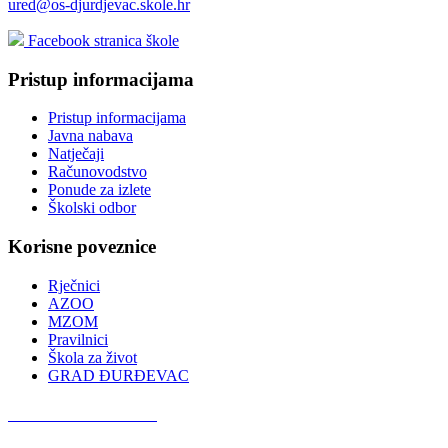
ured@os-djurdjevac.skole.hr
Facebook stranica škole
Pristup informacijama
Pristup informacijama
Javna nabava
Natječaji
Računovodstvo
Ponude za izlete
Školski odbor
Korisne poveznice
Rječnici
AZOO
MZOM
Pravilnici
Škola za život
GRAD ĐURĐEVAC
Podcast OŠ Đurđevac