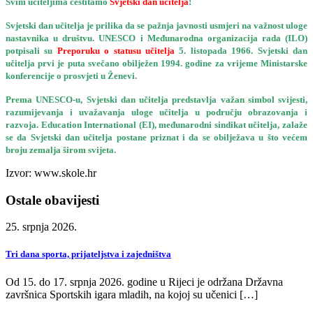
Svim učiteljima čestitamo
Svjetski dan učitelja
!
Svjetski dan učitelja je prilika da se pažnja javnosti usmjeri na važnost uloge
nastavnika u društvu. UNESCO i Međunarodna organizacija rada (ILO)
potpisali su
Preporuku o statusu učitelja
5. listopada 1966. Svjetski dan
učitelja prvi je puta svečano obilježen 1994. godine za vrijeme Ministarske
konferencije o prosvjeti u Ženevi.
Prema UNESCO-u, Svjetski dan učitelja predstavlja važan simbol svijesti,
razumijevanja i uvažavanja uloge učitelja u području obrazovanja i
razvoja. Education International (EI), međunarodni sindikat učitelja, zalaže
se da Svjetski dan učitelja postane priznat i da se obilježava u što većem
broju zemalja širom svijeta.
Izvor: www.skole.hr
Ostale obavijesti
25. srpnja 2026.
Tri dana sporta, prijateljstva i zajedništva
Od 15. do 17. srpnja 2026. godine u Rijeci je održana Državna
završnica Sportskih igara mladih, na kojoj su učenici […]