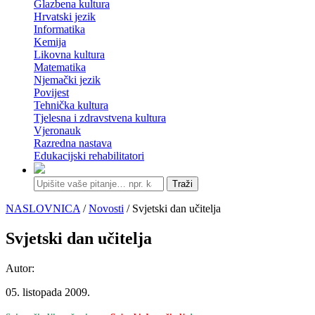
Glazbena kultura
Hrvatski jezik
Informatika
Kemija
Likovna kultura
Matematika
Njemački jezik
Povijest
Tehnička kultura
Tjelesna i zdravstvena kultura
Vjeronauk
Razredna nastava
Edukacijski rehabilitatori
Traži
NASLOVNICA
/
Novosti
/ Svjetski dan učitelja
Svjetski dan učitelja
Autor:
05. listopada 2009.