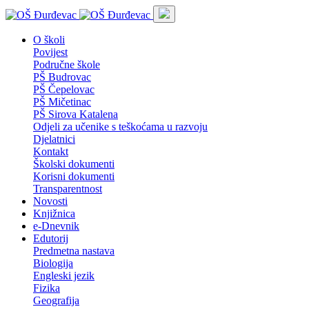
O školi
Povijest
Područne škole
PŠ Budrovac
PŠ Čepelovac
PŠ Mičetinac
PŠ Sirova Katalena
Odjeli za učenike s teškoćama u razvoju
Djelatnici
Kontakt
Školski dokumenti
Korisni dokumenti
Transparentnost
Novosti
Knjižnica
e-Dnevnik
Edutorij
Predmetna nastava
Biologija
Engleski jezik
Fizika
Geografija