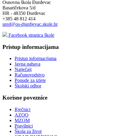
Osnovna škola Đurđevac
Basaričekova 5/d
HR - 48350 Đurđevac
+385 48 812 414
ured@os-djurdjevac.skole.hr
Facebook stranica škole
Pristup informacijama
Pristup informacijama
Javna nabava
Natječaji
Računovodstvo
Ponude za izlete
Školski odbor
Korisne poveznice
Rječnici
AZOO
MZOM
Pravilnici
Škola za život