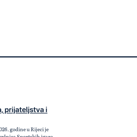
 prijateljstva i
026. godine u Rijeci je
ršnica Sportskih igara