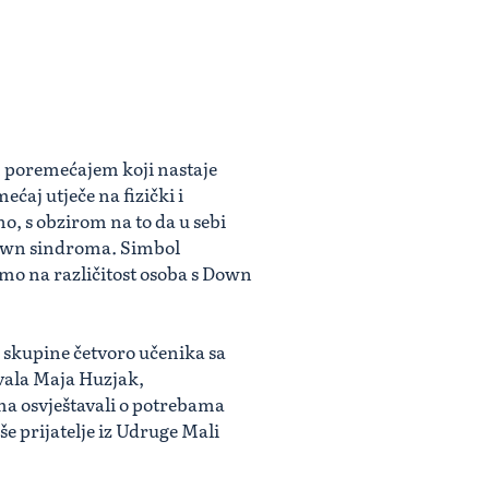
 poremećajem koji nastaje
ćaj utječe na fizički i
o, s obzirom na to da u sebi
 Down sindroma. Simbol
o na različitost osoba s Down
 skupine četvoro učenika sa
vala Maja Huzjak,
a osvještavali o potrebama
e prijatelje iz Udruge Mali