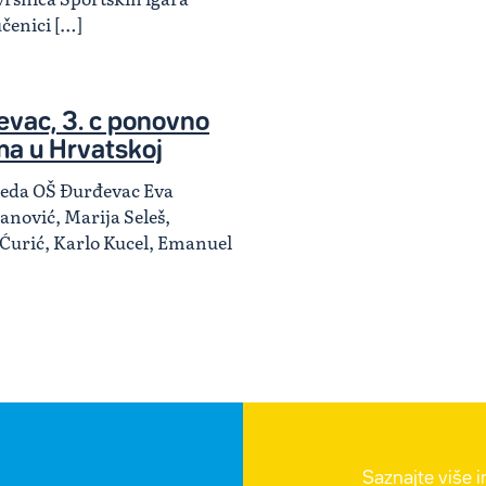
učenici […]
vac, 3. c ponovno
ma u Hrvatskoj
zreda OŠ Đurđevac Eva
anović, Marija Seleš,
 Ćurić, Karlo Kucel, Emanuel
Saznajte više 