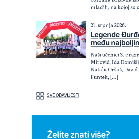
mladih, na kojoj su 
21. srpnja 2026.
Legende Đurđe
među najbolji
Naši učenici 3. c ra
Mirović, Ida Domišlj
NataliaOršuš, David
Funtek, […]
SVE OBAVIJESTI
Želite znati više?