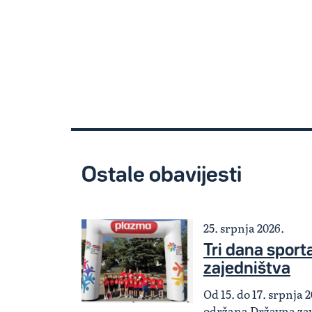
Ostale obavijesti
25. srpnja 2026.
Tri dana sporta,
zajedništva
Od 15. do 17. srpnja 2
održana Državna zav