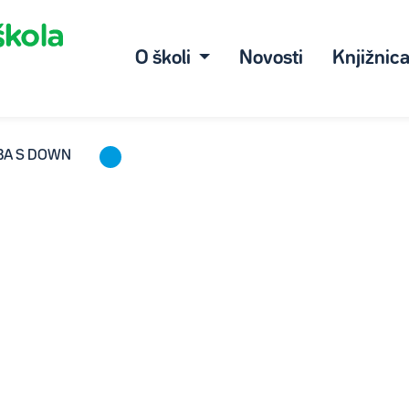
O školi
Novosti
Knjižnic
BA S DOWN