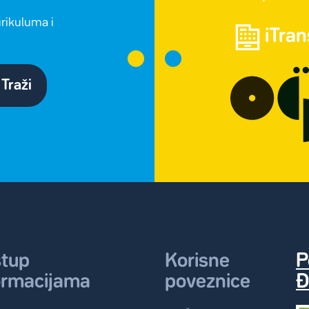
urikuluma i
iTra
Traži
stup
Korisne
P
ormacijama
poveznice
Đ