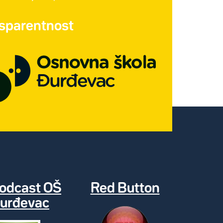
nsparentnost
odcast OŠ
Red Button
urđevac