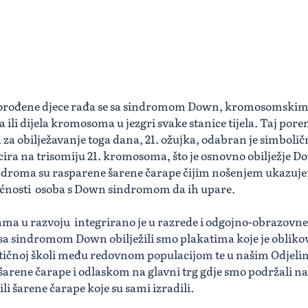
ovorođene djece rađa se sa sindromom Down, kromosomskim
li dijela kromosoma u jezgri svake stanice tijela. Taj poreme
za obilježavanje toga dana, 21. ožujka, odabran je simboličn
asocira na trisomiju 21. kromosoma, što je osnovno obilježje
oma su rasparene šarene čarape čijim nošenjem ukazujem
nosti osoba s Down sindromom da ih upare.
ama u razvoju integrirano je u razrede i odgojno-obrazovne
 sindromom Down obilježili smo plakatima koje je obliko
ičnoj školi među redovnom populacijom te u našim Odjelim
šarene čarape i odlaskom na glavni trg gdje smo podržali naš
ili šarene čarape koje su sami izradili.