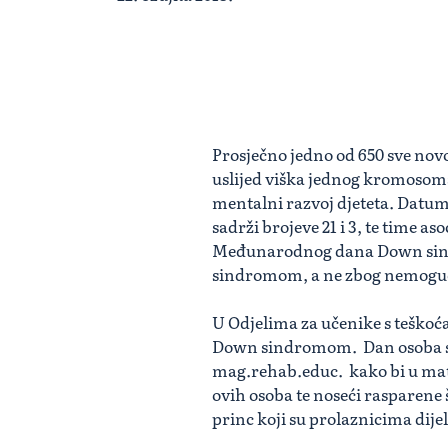
Prosječno jedno od 650 sve n
uslijed viška jednog kromosoma i
mentalni razvoj djeteta. Datum 
sadrži brojeve 21 i 3, te time 
Međunarodnog dana Down sindr
sindromom, a ne zbog nemoguć
U Odjelima za učenike s teškoć
Down sindromom. Dan osoba sa
mag.rehab.educ. kako bi u mat
ovih osoba te noseći rasparene 
princ koji su prolaznicima dijel