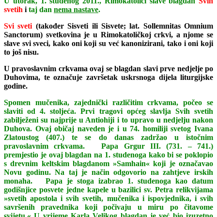
U utorak, 1. studenog 2011., Rimokatolici slave blagdan
Svih
svetih
i
taj dan
nema nastave
.
Svi sveti
(također Sisveti ili Sisvete; lat. Sollemnitas Omnium
Sanctorum) svetkovina je u Rimokatoličkoj crkvi, a njome se
slave svi sveci, kako oni koji su već kanonizirani, tako i oni koji
to još nisu.
U pravoslavnim crkvama ovaj se blagdan slavi prve nedjelje po
Duhovima, te označuje završetak uskrsnoga dijela liturgijske
godine.
Spomen mučenika, zajednički različitim crkvama, počeo se
slaviti od 4. stoljeća. Prvi tragovi općeg slavlja Svih svetih
zabilježeni su najprije u Antiohiji i to upravo u nedjelju nakon
Duhova. Ovaj običaj naveden je i u 74. homiliji svetog Ivana
Zlatoustog (407.) te se do danas zadržao u istočnim
pravoslavnim crkvama. Papa Grgur III. (731. – 741.)
premjestio je ovaj blagdan na 1. studenoga kako bi se poklopio
s drevnim keltskim blagdanom »Samhain« koji je označavao
Novu godinu. Na taj je način odgovorio na zahtjeve irskih
monaha. Papa je stoga izabrao 1. studenoga kao datum
godišnjice posvete jedne kapele u bazilici sv. Petra relikvijama
»svetih apostola i svih svetih, mučenika i ispovjednika, i svih
savršenih pravednika koji počivaju u miru po čitavome
svijetu.« U vrijeme Karla Velikog blagdan je već bio izuzetno