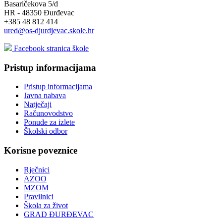
Basaričekova 5/d
HR - 48350 Đurđevac
+385 48 812 414
ured@os-djurdjevac.skole.hr
Facebook stranica škole
Pristup informacijama
Pristup informacijama
Javna nabava
Natječaji
Računovodstvo
Ponude za izlete
Školski odbor
Korisne poveznice
Rječnici
AZOO
MZOM
Pravilnici
Škola za život
GRAD ĐURĐEVAC