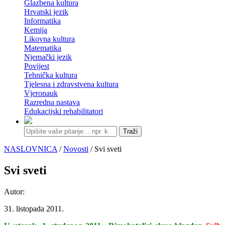
Glazbena kultura
Hrvatski jezik
Informatika
Kemija
Likovna kultura
Matematika
Njemački jezik
Povijest
Tehnička kultura
Tjelesna i zdravstvena kultura
Vjeronauk
Razredna nastava
Edukacijski rehabilitatori
Traži
NASLOVNICA
/
Novosti
/ Svi sveti
Svi sveti
Autor:
31. listopada 2011.