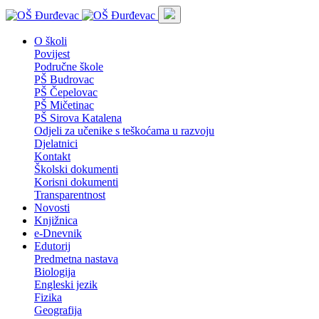
O školi
Povijest
Područne škole
PŠ Budrovac
PŠ Čepelovac
PŠ Mičetinac
PŠ Sirova Katalena
Odjeli za učenike s teškoćama u razvoju
Djelatnici
Kontakt
Školski dokumenti
Korisni dokumenti
Transparentnost
Novosti
Knjižnica
e-Dnevnik
Edutorij
Predmetna nastava
Biologija
Engleski jezik
Fizika
Geografija