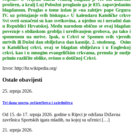
proširen, a kralj Luj Pobožni proglasio ga je 835. zapovjedanim
blagdanom. Proglas o tome izdan je »na zahtjev pape Grgura
IV. uz pristajanje svih biskupa.« U kalendaru Katoličke crkve
Svi sveti označeni su kao svetkovina, a ujedno su i neradni dan
u Republici Hrvatskoj. Među narodom obično se ovaj blagdan
povezuje s obilaskom groblja i uređivanjem grobova, pa tako i
spomenom na mrtve. Ipak, u Crkvi se Spomen svih vjernih
mrtvih ili Dušni dan obilježava dan kasnije, 2. studenog. Osim
u Katoličkoj crkvi, ovaj se blagdan obilježava i u Engleskoj
crkvi, kao i u mnogim evangeličkim crkvama, premda je ondje
primio različite oblike, ovisno o dotičnoj Crkvi.
Izvor: http://hr.wikipedia.org/
Ostale obavijesti
25. srpnja 2026.
Tri dana sporta, prijateljstva i zajedništva
Od 15. do 17. srpnja 2026. godine u Rijeci je održana Državna
završnica Sportskih igara mladih, na kojoj su učenici […]
21. srpnja 2026.