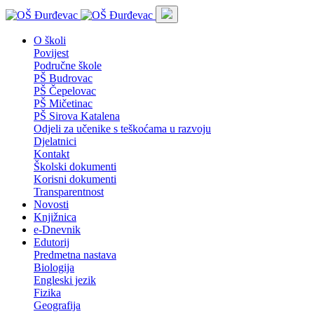
O školi
Povijest
Područne škole
PŠ Budrovac
PŠ Čepelovac
PŠ Mičetinac
PŠ Sirova Katalena
Odjeli za učenike s teškoćama u razvoju
Djelatnici
Kontakt
Školski dokumenti
Korisni dokumenti
Transparentnost
Novosti
Knjižnica
e-Dnevnik
Edutorij
Predmetna nastava
Biologija
Engleski jezik
Fizika
Geografija