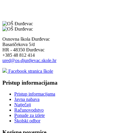
Osnovna škola Đurđevac
Basaričekova 5/d
HR - 48350 Đurđevac
+385 48 812 414
ured@os-djurdjevac.skole.hr
Facebook stranica škole
Pristup informacijama
Pristup informacijama
Javna nabava
Natječaji
Računovodstvo
Ponude za izlete
Školski odbor
Korisne poveznice