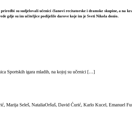
riredbi su sudjelovali učenici članovi recitatorske i dramske skupine, a na kra
ede gdje su im učiteljice podijelile darove koje im je Sveti Nikola donio.
ica Sportskih igara mladih, na kojoj su učenici […]
ić, Marija Seleš, NataliaOršuš, David Ćurić, Karlo Kucel, Emanuel Fu