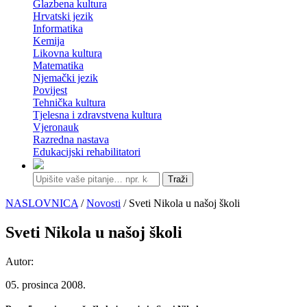
Glazbena kultura
Hrvatski jezik
Informatika
Kemija
Likovna kultura
Matematika
Njemački jezik
Povijest
Tehnička kultura
Tjelesna i zdravstvena kultura
Vjeronauk
Razredna nastava
Edukacijski rehabilitatori
Traži
NASLOVNICA
/
Novosti
/ Sveti Nikola u našoj školi
Sveti Nikola u našoj školi
Autor:
05. prosinca 2008.