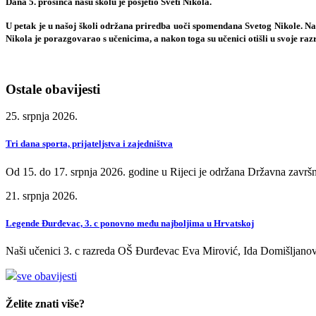
Dana 5. prosinca našu školu je posjetio
Sveti Nikola
.
U petak je u našoj školi održana priredba uoči spomendana Svetog Nikole. Na p
Nikola je porazgovarao s učenicima, a nakon toga su učenici otišli u svoje razr
Ostale obavijesti
25. srpnja 2026.
Tri dana sporta, prijateljstva i zajedništva
Od 15. do 17. srpnja 2026. godine u Rijeci je održana Državna završn
21. srpnja 2026.
Legende Đurđevac, 3. c ponovno među najboljima u Hrvatskoj
Naši učenici 3. c razreda OŠ Đurđevac Eva Mirović, Ida Domišljanov
sve obavijesti
Želite znati više?