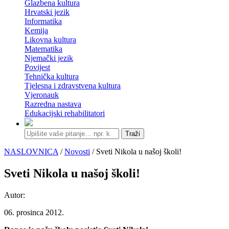
Glazbena kultura
Hrvatski jezik
Informatika
Kemija
Likovna kultura
Matematika
Njemački jezik
Povijest
Tehnička kultura
Tjelesna i zdravstvena kultura
Vjeronauk
Razredna nastava
Edukacijski rehabilitatori
Traži
NASLOVNICA
/
Novosti
/ Sveti Nikola u našoj školi!
Sveti Nikola u našoj školi!
Autor:
06. prosinca 2012.