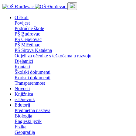
O školi
Povijest
Područne škole
PŠ Budrovac
PŠ Čepelovac
PŠ Mičetinac
PŠ Sirova Katalena
Odjeli za učenike s teškoćama u razvoju
Djelatnici
Kontakt
Školski dokumenti
Korisni dokumenti
Transparentnost
Novosti
Knjižnica
e-Dnevnik
Edutorij
Predmetna nastava
Biologija
Engleski jezik
Fizika
Geografija