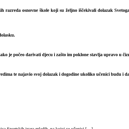
ih razreda osnovne škole koji su željno iščekivali dolazak Svetoga 
dolasku.
ako je počeo darivati djecu i zašto im poklone stavlja upravo u čiz
ima te najavio svoj dolazak i dogodine ukoliko učenici budu i dalje
ica Sportskih igara mladih, na kojoj su učenici […]