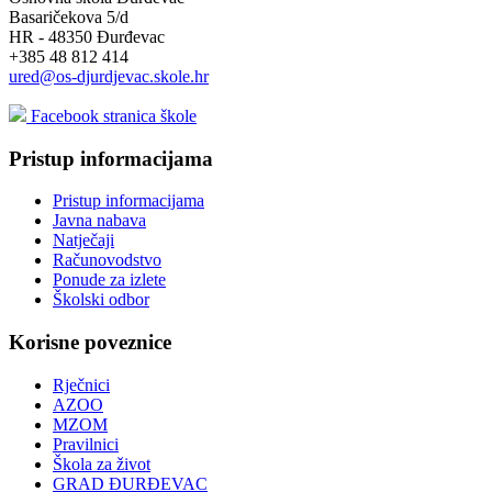
Basaričekova 5/d
HR - 48350 Đurđevac
+385 48 812 414
ured@os-djurdjevac.skole.hr
Facebook stranica škole
Pristup informacijama
Pristup informacijama
Javna nabava
Natječaji
Računovodstvo
Ponude za izlete
Školski odbor
Korisne poveznice
Rječnici
AZOO
MZOM
Pravilnici
Škola za život
GRAD ĐURĐEVAC