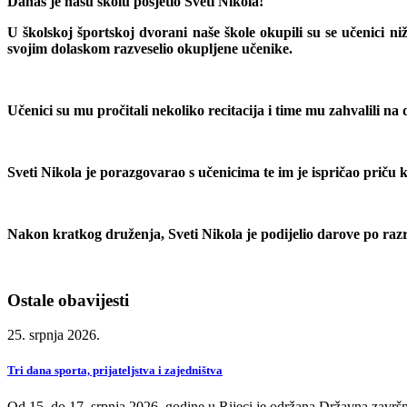
Danas je našu školu posjetio
Sveti Nikola
!
U školskoj športskoj dvorani naše škole okupili su se učenici niž
svojim dolaskom razveselio okupljene učenike.
Učenici su mu pročitali nekoliko recitacija i time mu zahvalili na 
Sveti Nikola je porazgovarao s učenicima te im je ispričao priču k
Nakon kratkog druženja, Sveti Nikola je podijelio darove po razred
Ostale obavijesti
25. srpnja 2026.
Tri dana sporta, prijateljstva i zajedništva
Od 15. do 17. srpnja 2026. godine u Rijeci je održana Državna završn