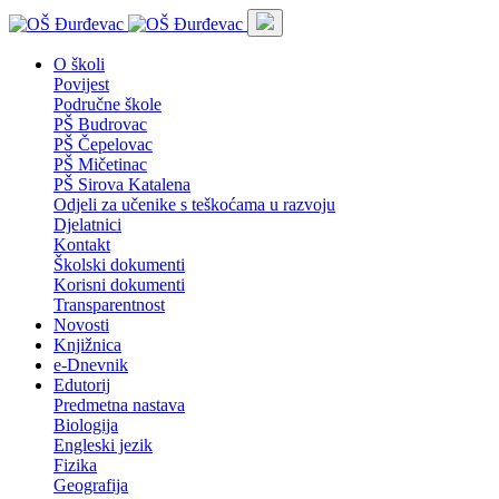
O školi
Povijest
Područne škole
PŠ Budrovac
PŠ Čepelovac
PŠ Mičetinac
PŠ Sirova Katalena
Odjeli za učenike s teškoćama u razvoju
Djelatnici
Kontakt
Školski dokumenti
Korisni dokumenti
Transparentnost
Novosti
Knjižnica
e-Dnevnik
Edutorij
Predmetna nastava
Biologija
Engleski jezik
Fizika
Geografija