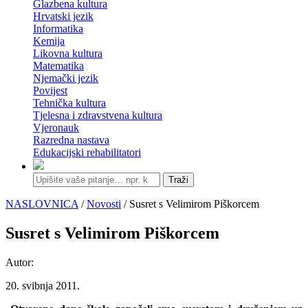
Glazbena kultura
Hrvatski jezik
Informatika
Kemija
Likovna kultura
Matematika
Njemački jezik
Povijest
Tehnička kultura
Tjelesna i zdravstvena kultura
Vjeronauk
Razredna nastava
Edukacijski rehabilitatori
Traži
NASLOVNICA
/
Novosti
/ Susret s Velimirom Piškorcem
Susret s Velimirom Piškorcem
Autor:
20. svibnja 2011.