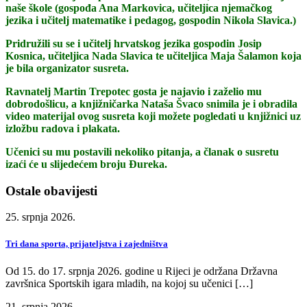
naše škole (gospođa Ana Markovica, učiteljica njemačkog
jezika i učitelj matematike i pedagog, gospodin Nikola Slavica.)
Pridružili su se i učitelj hrvatskog jezika gospodin Josip
Kosnica, učiteljica Nada Slavica te učiteljica Maja Šalamon koja
je bila organizator susreta.
Ravnatelj Martin Trepotec gosta je najavio i zaželio mu
dobrodošlicu, a knjižničarka Nataša Švaco snimila je i obradila
video materijal ovog susreta koji možete pogledati u knjižnici uz
izložbu radova i plakata.
Učenici su mu postavili nekoliko pitanja, a članak o susretu
izaći će u slijedećem broju Đureka.
Ostale obavijesti
25. srpnja 2026.
Tri dana sporta, prijateljstva i zajedništva
Od 15. do 17. srpnja 2026. godine u Rijeci je održana Državna
završnica Sportskih igara mladih, na kojoj su učenici […]
21. srpnja 2026.