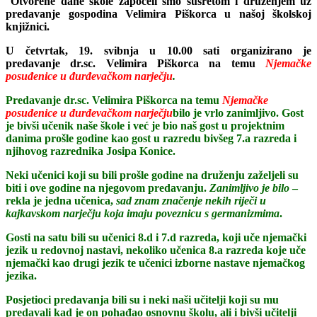
Otvorene dane škole započeli smo susretom i druženjem uz
predavanje gospodina Velimira Piškorca u našoj školskoj
knjižnici.
U četvrtak, 19. svibnja u 10.00 sati organizirano je
predavanje dr.sc. Velimira Piškorca na temu
Njemačke
posuđenice u đurđevačkom narječju
.
Predavanje dr.sc. Velimira Piškorca na temu
Njemačke
posuđenice u đurđevačkom narječju
bilo je vrlo zanimljivo. Gost
je bivši učenik naše škole i već je bio naš gost u projektnim
danima prošle godine kao gost u razredu bivšeg 7.a razreda i
njihovog razrednika Josipa Konice.
Neki učenici koji su bili prošle godine na druženju zaželjeli su
biti i ove godine na njegovom predavanju.
Zanimljivo je bilo
–
rekla je jedna učenica,
sad znam značenje nekih riječi u
kajkavskom narječju koja imaju poveznicu s germanizmima
.
Gosti na satu bili su učenici 8.d i 7.d razreda, koji uče njemački
jezik u redovnoj nastavi, nekoliko učenica 8.a razreda koje uče
njemački kao drugi jezik te učenici izborne nastave njemačkog
jezika.
Posjetioci predavanja bili su i neki naši učitelji koji su mu
predavali kad je on pohađao osnovnu školu, ali i bivši učitelji