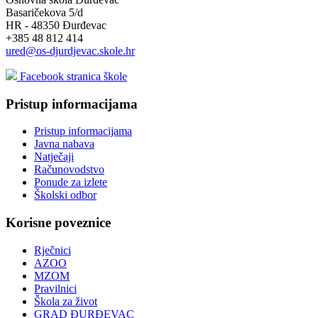
Basaričekova 5/d
HR - 48350 Đurđevac
+385 48 812 414
ured@os-djurdjevac.skole.hr
Facebook stranica škole
Pristup informacijama
Pristup informacijama
Javna nabava
Natječaji
Računovodstvo
Ponude za izlete
Školski odbor
Korisne poveznice
Rječnici
AZOO
MZOM
Pravilnici
Škola za život
GRAD ĐURĐEVAC