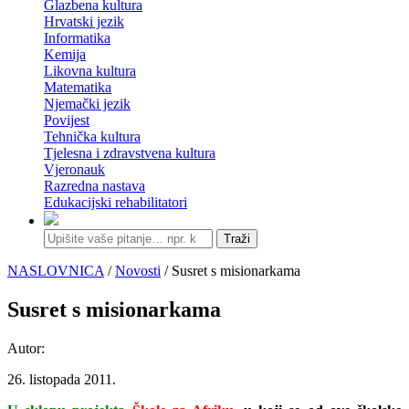
Glazbena kultura
Hrvatski jezik
Informatika
Kemija
Likovna kultura
Matematika
Njemački jezik
Povijest
Tehnička kultura
Tjelesna i zdravstvena kultura
Vjeronauk
Razredna nastava
Edukacijski rehabilitatori
Traži
NASLOVNICA
/
Novosti
/ Susret s misionarkama
Susret s misionarkama
Autor:
26. listopada 2011.