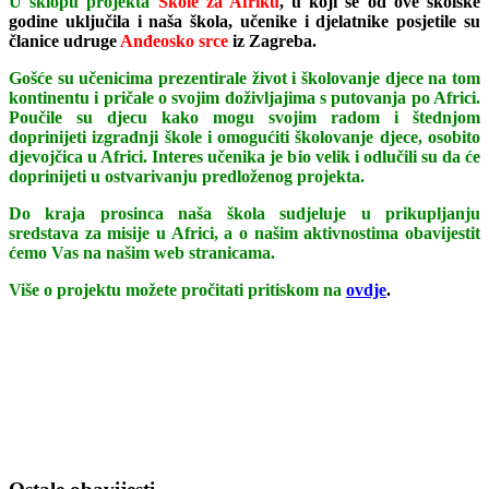
U sklopu projekta
Škole za Afriku
, u koji se od ove školske
godine uključila i naša škola, učenike i djelatnike posjetile su
članice udruge
Anđeosko srce
iz Zagreba.
Gošće su učenicima prezentirale život i školovanje djece na tom
kontinentu i pričale o svojim doživljajima s putovanja po Africi.
Poučile su djecu kako mogu svojim radom i štednjom
doprinijeti izgradnji škole i omogućiti školovanje djece, osobito
djevojčica u Africi. Interes učenika je bio velik i odlučili su da će
doprinijeti u ostvarivanju predloženog projekta.
Do kraja prosinca naša škola sudjeluje u prikupljanju
sredstava za misije u Africi, a o našim aktivnostima obavijestit
ćemo Vas na našim web stranicama.
Više o projektu možete pročitati pritiskom na
ovdje
.