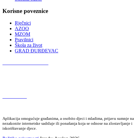
Korisne poveznice
Rječnici
AZOO
MZOM
Pravilnici
Škola za život
GRAD ĐURĐEVAC
Podcast OŠ Đurđevac
Red Button
Aplikacija omogućuje građanima, a osobito djeci i mladima, prijavu sumnje na
nezakonite internetske sadržaje ili ponašanja koja se odnose na zlostavljanje i
iskorištavanje djece.