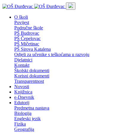
O školi
Povijest
Područne škole
PŠ Budrovac
PŠ Čepelovac
PŠ Mičetinac
PŠ Sirova Katalena
Odjeli za učenike s teškoćama u razvoju
Djelatnici
Kontakt
Školski dokumenti
Korisni dokumenti
Transparentnost
Novosti
Knjižnica
e-Dnevnik
Edutorij
Predmetna nastava
Biologija
Engleski jezik
Fizika
Geografija