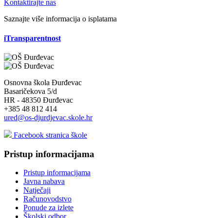
Kontaktirajte nas
Saznajte više informacija o isplatama
iTransparentnost
Osnovna škola Đurđevac
Basaričekova 5/d
HR - 48350 Đurđevac
+385 48 812 414
ured@os-djurdjevac.skole.hr
Facebook stranica škole
Pristup informacijama
Pristup informacijama
Javna nabava
Natječaji
Računovodstvo
Ponude za izlete
Školski odbor