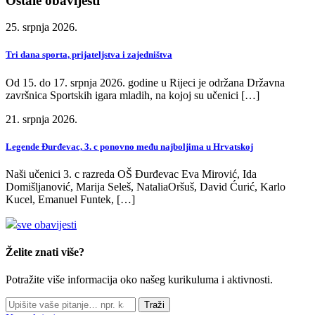
Ostale obavijesti
25. srpnja 2026.
Tri dana sporta, prijateljstva i zajedništva
Od 15. do 17. srpnja 2026. godine u Rijeci je održana Državna
završnica Sportskih igara mladih, na kojoj su učenici […]
21. srpnja 2026.
Legende Đurđevac, 3. c ponovno među najboljima u Hrvatskoj
Naši učenici 3. c razreda OŠ Đurđevac Eva Mirović, Ida
Domišljanović, Marija Seleš, NataliaOršuš, David Ćurić, Karlo
Kucel, Emanuel Funtek, […]
sve obavijesti
Želite znati više?
Potražite više informacija oko našeg kurikuluma i aktivnosti.
Traži