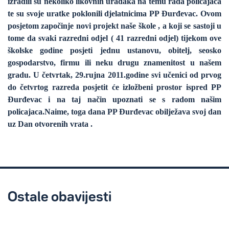
izradili su nekoliko likovnih uradaka na temu rada policajaca
te su svoje uratke poklonili djelatnicima PP Đurđevac. Ovom
posjetom započinje novi projekt naše škole , a koji se sastoji u
tome da svaki razredni odjel ( 41 razredni odjel) tijekom ove
školske godine posjeti jednu ustanovu, obitelj, seosko
gospodarstvo, firmu ili neku drugu znamenitost u našem
gradu. U četvrtak, 29.rujna 2011.godine svi učenici od prvog
do četvrtog razreda posjetit će izložbeni prostor ispred PP
Đurđevac i na taj način upoznati se s radom našim
policajaca.Naime, toga dana PP Đurđevac obilježava svoj dan
uz Dan otvorenih vrata .
Ostale obavijesti