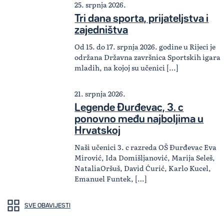
25. srpnja 2026.
Tri dana sporta, prijateljstva i
zajedništva
Od 15. do 17. srpnja 2026. godine u Rijeci je
održana Državna završnica Sportskih igara
mladih, na kojoj su učenici […]
21. srpnja 2026.
Legende Đurđevac, 3. c
ponovno među najboljima u
Hrvatskoj
Naši učenici 3. c razreda OŠ Đurđevac Eva
Mirović, Ida Domišljanović, Marija Seleš,
NataliaOršuš, David Ćurić, Karlo Kucel,
Emanuel Funtek, […]
SVE OBAVIJESTI