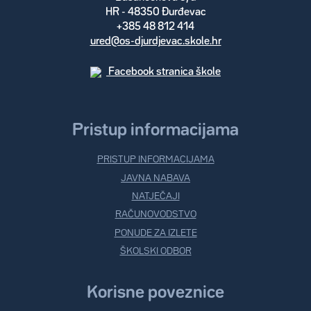
HR - 48350 Đurđevac
+385 48 812 414
ured@os-djurdjevac.skole.hr
Facebook stranica škole
Pristup informacijama
PRISTUP INFORMACIJAMA
JAVNA NABAVA
NATJEČAJI
RAČUNOVODSTVO
PONUDE ZA IZLETE
ŠKOLSKI ODBOR
Korisne poveznice