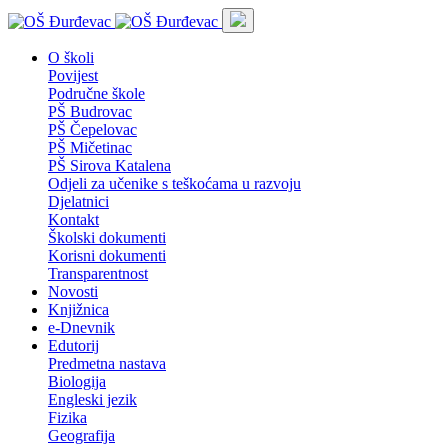
O školi
Povijest
Područne škole
PŠ Budrovac
PŠ Čepelovac
PŠ Mičetinac
PŠ Sirova Katalena
Odjeli za učenike s teškoćama u razvoju
Djelatnici
Kontakt
Školski dokumenti
Korisni dokumenti
Transparentnost
Novosti
Knjižnica
e-Dnevnik
Edutorij
Predmetna nastava
Biologija
Engleski jezik
Fizika
Geografija