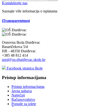
Kontaktirajte nas
Saznajte više informacija o isplatama
iTransparentnost
Osnovna škola Đurđevac
Basaričekova 5/d
HR - 48350 Đurđevac
+385 48 812 414
ured@os-djurdjevac.skole.hr
Facebook stranica škole
Pristup informacijama
Pristup informacijama
Javna nabava
Natječaji
Računovodstvo
Ponude za izlete