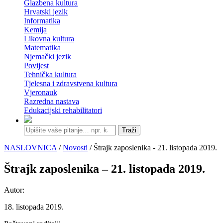
Glazbena kultura
Hrvatski jezik
Informatika
Kemija
Likovna kultura
Matematika
Njemački jezik
Povijest
Tehnička kultura
Tjelesna i zdravstvena kultura
Vjeronauk
Razredna nastava
Edukacijski rehabilitatori
Traži
NASLOVNICA
/
Novosti
/ Štrajk zaposlenika - 21. listopada 2019.
Štrajk zaposlenika – 21. listopada 2019.
Autor:
18. listopada 2019.