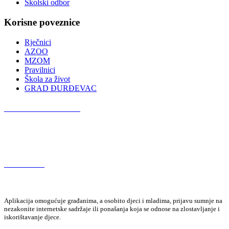
Školski odbor
Korisne poveznice
Rječnici
AZOO
MZOM
Pravilnici
Škola za život
GRAD ĐURĐEVAC
Podcast OŠ Đurđevac
Red Button
Aplikacija omogućuje građanima, a osobito djeci i mladima, prijavu sumnje na
nezakonite internetske sadržaje ili ponašanja koja se odnose na zlostavljanje i
iskorištavanje djece.