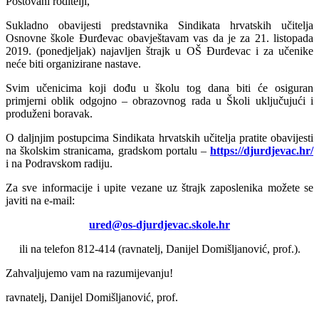
Poštovani roditelji,
Sukladno obavijesti predstavnika Sindikata hrvatskih učitelja
Osnovne škole Đurđevac obavještavam vas da je za 21. listopada
2019. (ponedjeljak) najavljen štrajk u OŠ Đurđevac i za učenike
neće biti organizirane nastave.
Svim učenicima koji dođu u školu tog dana biti će osiguran
primjerni oblik odgojno – obrazovnog rada u Školi uključujući i
produženi boravak.
O daljnjim postupcima Sindikata hrvatskih učitelja pratite obavijesti
na školskim stranicama, gradskom portalu –
https://djurdjevac.hr/
i na Podravskom radiju.
Za sve informacije i upite vezane uz štrajk zaposlenika možete se
javiti na e-mail:
ured@os-djurdjevac.skole.hr
ili na telefon 812-414 (ravnatelj, Danijel Domišljanović, prof.).
Zahvaljujemo vam na razumijevanju!
ravnatelj, Danijel Domišljanović, prof.