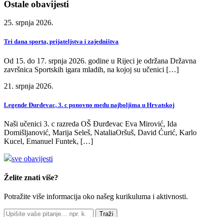
Ostale obavijesti
25. srpnja 2026.
Tri dana sporta, prijateljstva i zajedništva
Od 15. do 17. srpnja 2026. godine u Rijeci je održana Državna
završnica Sportskih igara mladih, na kojoj su učenici […]
21. srpnja 2026.
Legende Đurđevac, 3. c ponovno među najboljima u Hrvatskoj
Naši učenici 3. c razreda OŠ Đurđevac Eva Mirović, Ida
Domišljanović, Marija Seleš, NataliaOršuš, David Ćurić, Karlo
Kucel, Emanuel Funtek, […]
sve obavijesti
Želite znati više?
Potražite više informacija oko našeg kurikuluma i aktivnosti.
Traži