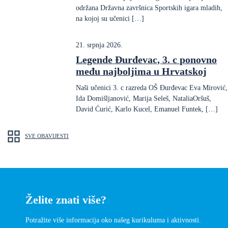
održana Državna završnica Sportskih igara mladih,
na kojoj su učenici […]
21. srpnja 2026.
Legende Đurđevac, 3. c ponovno
među najboljima u Hrvatskoj
Naši učenici 3. c razreda OŠ Đurđevac Eva Mirović,
Ida Domišljanović, Marija Seleš, NataliaOršuš,
David Ćurić, Karlo Kucel, Emanuel Funtek, […]
SVE OBAVIJESTI
Želite znati više?
Potražite više informacija oko našeg kurikuluma i aktivnosti.