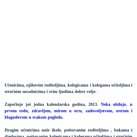
Učenicima, njihovim roditeljima, kolegicama i kolegama učiteljima i
stručnim suradnicima i svim ljudima dobre volje.
Započinje još jedna kalendarska godina, 2013.
Neka obiluje, u
prvom redu, zdravljem, mirom u srcu, zadovoljstvom, srećom i
blagoslovom u svakom pogledu.
Dragim učenicima naše škole, poštovanim roditeljima , bakama i
djedovima, poštovanim kolegicama i kolegama učiteljima i stručnim