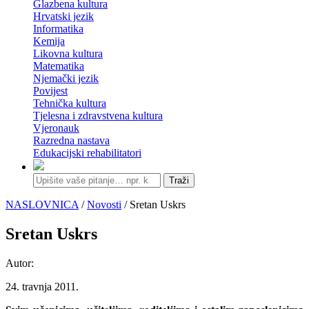
Glazbena kultura
Hrvatski jezik
Informatika
Kemija
Likovna kultura
Matematika
Njemački jezik
Povijest
Tehnička kultura
Tjelesna i zdravstvena kultura
Vjeronauk
Razredna nastava
Edukacijski rehabilitatori
Traži
NASLOVNICA
/
Novosti
/ Sretan Uskrs
Sretan Uskrs
Autor:
24. travnja 2011.