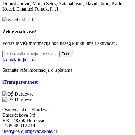
Domišljanović, Marija Seleš, NataliaOršuš, David Ćurić, Karlo
Kucel, Emanuel Funtek, […]
sve obavijesti
Želite znati više?
Potražite više informacija oko našeg kurikuluma i aktivnosti.
Traži
Kontaktirajte nas
Saznajte više informacija o isplatama
iTransparentnost
Osnovna škola Đurđevac
Basaričekova 5/d
HR - 48350 Đurđevac
+385 48 812 414
ured@os-djurdjevac.skole.hr