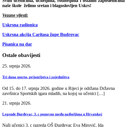
Svim učenicima, učiteljima, roditeljima i ostalim zaposlenicima
naše škole želimo sretan i blagoslovljen
Uskrs
!
Vezane vijesti:
Uskrsna radionica
Uskrsna akcija Caritasa župe Budrovac
Pisanica na dar
Ostale obavijesti
25. srpnja 2026.
Tri dana sporta, prijateljstva i zajedništva
Od 15. do 17. srpnja 2026. godine u Rijeci je održana Državna
završnica Sportskih igara mladih, na kojoj su učenici […]
21. srpnja 2026.
Legende Đurđevac, 3. c ponovno među najboljima u Hrvatskoj
Naši učenici 3. c razreda OŠ Đurđevac Eva Mirović, Ida