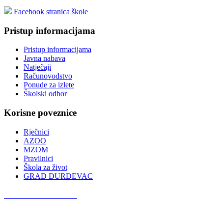
Facebook stranica škole
Pristup informacijama
Pristup informacijama
Javna nabava
Natječaji
Računovodstvo
Ponude za izlete
Školski odbor
Korisne poveznice
Rječnici
AZOO
MZOM
Pravilnici
Škola za život
GRAD ĐURĐEVAC
Podcast OŠ Đurđevac