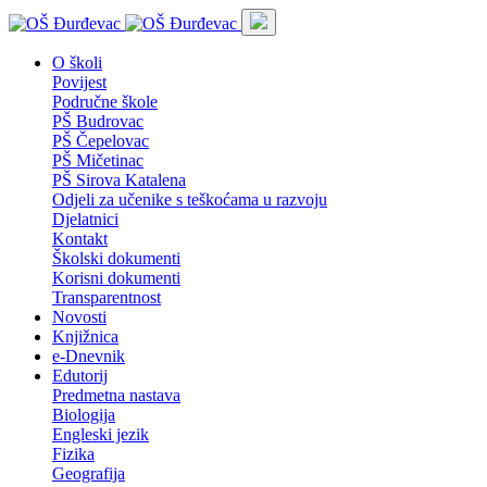
O školi
Povijest
Područne škole
PŠ Budrovac
PŠ Čepelovac
PŠ Mičetinac
PŠ Sirova Katalena
Odjeli za učenike s teškoćama u razvoju
Djelatnici
Kontakt
Školski dokumenti
Korisni dokumenti
Transparentnost
Novosti
Knjižnica
e-Dnevnik
Edutorij
Predmetna nastava
Biologija
Engleski jezik
Fizika
Geografija