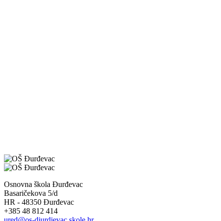
Osnovna škola Đurđevac
Basaričekova 5/d
HR - 48350 Đurđevac
+385 48 812 414
ured@os-djurdjevac.skole.hr