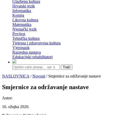
Glazbena kultura
Hrvatski jezik
Informatika
Kemija
Likovna kultura
Matematika
Njemački jezik
Povijest
Tehnička kultura
Tjelesna i zdravstvena kultura
Vjeronauk
Razredna nastava
Edukacijski rehabilitatori
Traži
NASLOVNICA
/
Novosti
/ Smjernice za održavanje nastave
Smjernice za održavanje nastave
Autor:
16. ožujka 2020.