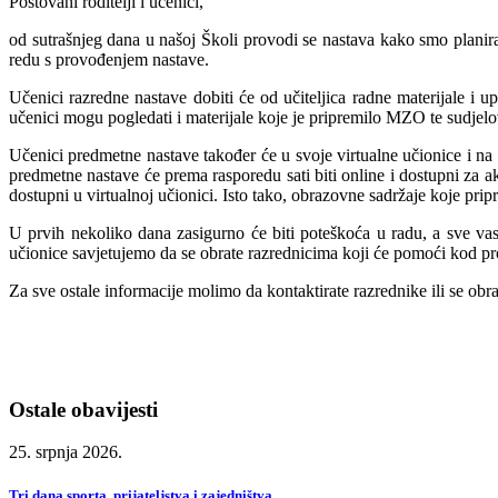
Poštovani roditelji i učenici,
od sutrašnjeg dana u našoj Školi provodi se nastava kako smo planirali
redu s provođenjem nastave.
Učenici razredne nastave dobiti će od učiteljica radne materijale i 
učenici mogu pogledati i materijale koje je pripremilo MZO te sudjelo
Učenici predmetne nastave također će u svoje virtualne učionice i na e-
predmetne nastave će prema rasporedu sati biti online i dostupni za ak
dostupni u virtualnoj učionici. Isto tako, obrazovne sadržaje koje pr
U prvih nekoliko dana zasigurno će biti poteškoća u radu, a sve va
učionice savjetujemo da se obrate razrednicima koji će pomoći kod p
Za sve ostale informacije molimo da kontaktirate razrednike ili se obra
Ostale obavijesti
25. srpnja 2026.
Tri dana sporta, prijateljstva i zajedništva