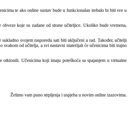
čenicima te ako online sustav bude u funkcionalan trebalo bi biti sve u
oje obveze koje su zadane od strane učiteljice. Ukoliko bude vremena,
e sukladno svojem rasporedu sati biti uključeni u rad. Također, učitelji
 svakom od učitelja, a svi nastavni materijali će učenicima biti trajno
 otklonili. Učenicima koji imaju poteškoća sa spajanjem u virtualne
Želimo vam puno strpljenja i uspjeha u novim online izazovima.