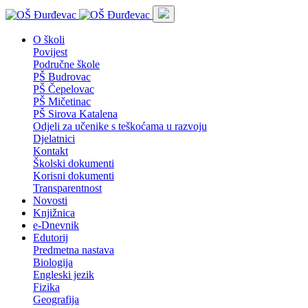
O školi
Povijest
Područne škole
PŠ Budrovac
PŠ Čepelovac
PŠ Mičetinac
PŠ Sirova Katalena
Odjeli za učenike s teškoćama u razvoju
Djelatnici
Kontakt
Školski dokumenti
Korisni dokumenti
Transparentnost
Novosti
Knjižnica
e-Dnevnik
Edutorij
Predmetna nastava
Biologija
Engleski jezik
Fizika
Geografija