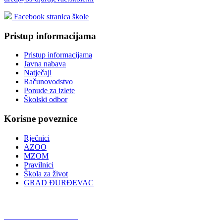
Facebook stranica škole
Pristup informacijama
Pristup informacijama
Javna nabava
Natječaji
Računovodstvo
Ponude za izlete
Školski odbor
Korisne poveznice
Rječnici
AZOO
MZOM
Pravilnici
Škola za život
GRAD ĐURĐEVAC
Podcast OŠ Đurđevac