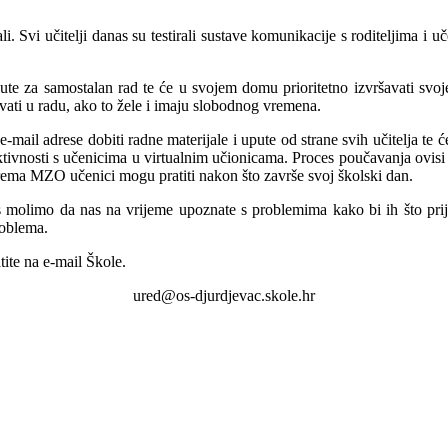
. Svi učitelji danas su testirali sustave komunikacije s roditeljima i u
upute za samostalan rad te će u svojem domu prioritetno izvršavati sv
vati u radu, ako to žele i imaju slobodnog vremena.
mail adrese dobiti radne materijale i upute od strane svih učitelja te ć
tivnosti s učenicima u virtualnim učionicama. Proces poučavanja ovisi o
iprema MZO učenici mogu pratiti nakon što završe svoj školski dan.
s molimo da nas na vrijeme upoznate s problemima kako bi ih što prije
roblema.
tite na e-mail Škole.
ured@os-djurdjevac.skole.hr