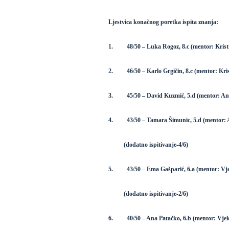
Ljestvica konačnog poretka ispita znanja:
1. 48/50 – Luka Rogoz, 8.c (mentor: Kristin
2. 46/50 – Karlo Grgičin, 8.c (mentor: Krist
3. 45/50 – David Kuzmić, 5.d (mentor: Anto
4. 43/50 – Tamara Šimunic, 5.d (mentor: A
(dodatno ispitivanje-4/6)
5. 43/50 – Ema Gašparić, 6.a (mentor: Vjek
(dodatno ispitivanje-2/6)
6. 40/50 – Ana Patačko, 6.b (mentor: Vjeko