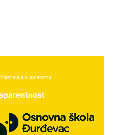
informacija o isplatama
nsparentnost