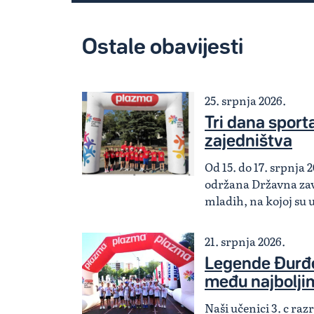
Ostale obavijesti
25. srpnja 2026.
Tri dana sporta,
zajedništva
Od 15. do 17. srpnja 2
održana Državna zav
mladih, na kojoj su 
21. srpnja 2026.
Legende Đurđe
među najbolji
Naši učenici 3. c ra