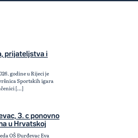
 prijateljstva i
026. godine u Rijeci je
ršnica Sportskih igara
učenici […]
vac, 3. c ponovno
ma u Hrvatskoj
zreda OŠ Đurđevac Eva