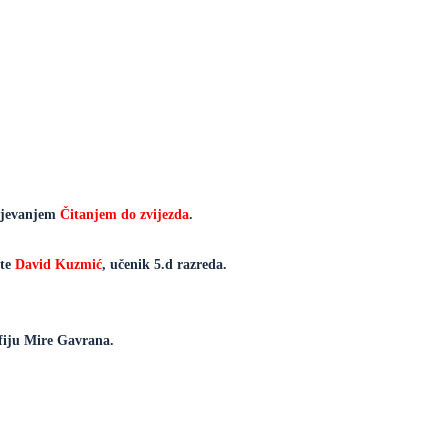
mijevanjem
Čitanjem do zvijezda
.
 te
David Kuzmić
, učenik 5.d razreda.
afiju Mire Gavrana.