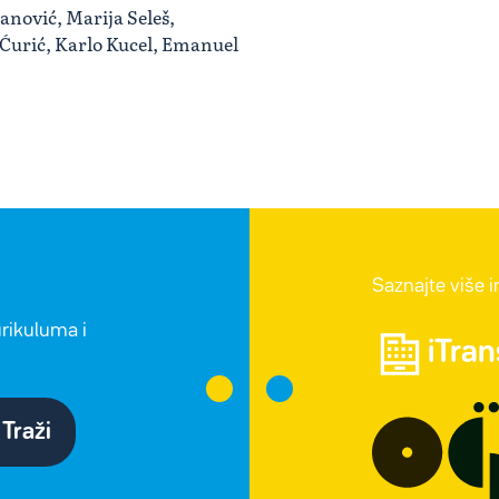
anović, Marija Seleš,
 Ćurić, Karlo Kucel, Emanuel
Saznajte više 
urikuluma i
iTra
Traži