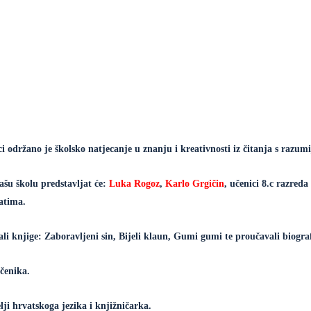
ci održano je školsko natjecanje u znanju i kreativnosti iz čitanja s razu
ašu školu predstavljat će:
Luka
Rogoz
,
Karlo Grgičin
, učenici 8.c razreda
tatima.
tali knjige: Zaboravljeni sin, Bijeli klaun, Gumi gumi te proučavali biogr
čenika.
lji hrvatskoga jezika i knjižničarka.