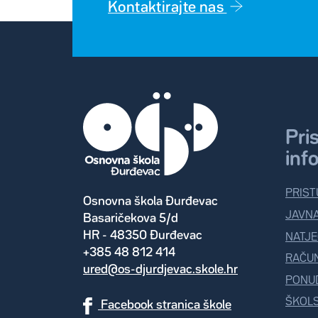
Kontaktirajte nas
Pri
inf
PRIST
Osnovna škola Đurđevac
JAVN
Basaričekova 5/d
HR - 48350 Đurđevac
NATJE
+385 48 812 414
RAČU
ured@os-djurdjevac.skole.hr
PONUD
ŠKOLS
Facebook stranica škole