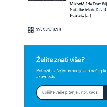
Mirović, Ida Domišlj
NataliaOršuš, David
Funtek, […]
SVE OBAVIJESTI
Želite znati više?
Potražite više informacija oko našeg k
aktivnosti.