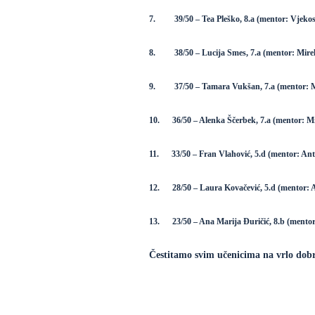
7. 39/50 – Tea Pleško, 8.a (mentor: Vjekosl
8. 38/50 – Lucija Smes, 7.a (mentor: Mirela
9. 37/50 – Tamara Vukšan, 7.a (mentor: Mir
10. 36/50 – Alenka Ščerbek, 7.a (mentor: Mir
11. 33/50 – Fran Vlahović, 5.d (mentor: Ant
12. 28/50 – Laura Kovačević, 5.d (mentor: A
13. 23/50 – Ana Marija Đuričić, 8.b (mentor
Čestitamo svim učenicima na vrlo dob