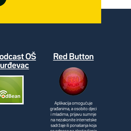
odcast OŠ
Red Button
urđevac
Aplikacija omogućuje
građanima, a osobito djeci
i mladima, prijavu sumnje
na nezakonite internetske
sadržaje ili ponašanja koja