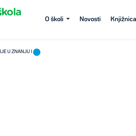
O školi
Novosti
Knjižnic
JE U ZNANJU I