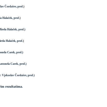
av Čordašev, prof.)
 Halaček, prof.)
ela Halaček, prof.)
ela Halaček, prof.)
onela Carek, prof.)
ntonela Carek, prof.)
: Vjekoslav Čordašev, prof.)
rim rezultatima.