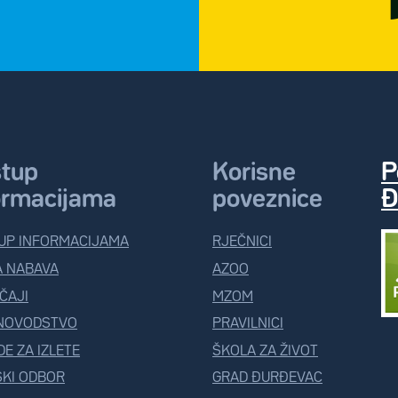
stup
Korisne
P
ormacijama
poveznice
Đ
UP INFORMACIJAMA
RJEČNICI
A NABAVA
AZOO
ČAJI
MZOM
NOVODSTVO
PRAVILNICI
E ZA IZLETE
ŠKOLA ZA ŽIVOT
KI ODBOR
GRAD ĐURĐEVAC