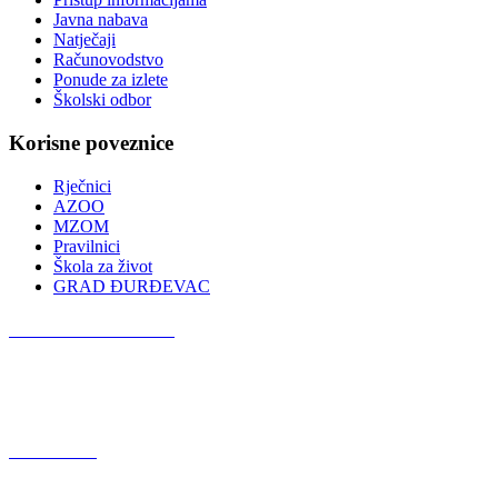
Javna nabava
Natječaji
Računovodstvo
Ponude za izlete
Školski odbor
Korisne poveznice
Rječnici
AZOO
MZOM
Pravilnici
Škola za život
GRAD ĐURĐEVAC
Podcast OŠ Đurđevac
Red Button