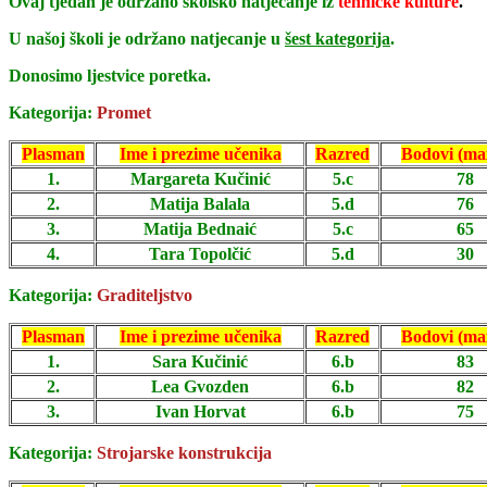
Ovaj tjedan je održano školsko natjecanje iz
tehničke kulture
.
U našoj školi je održano natjecanje u
šest kategorija
.
Donosimo ljestvice poretka.
Kategorija:
Promet
Plasman
Ime i prezime učenika
Razred
Bodovi (ma
1.
Margareta Kučinić
5.c
78
2.
Matija Balala
5.d
76
3.
Matija Bednaić
5.c
65
4.
Tara Topolčić
5.d
30
Kategorija:
Graditeljstvo
Plasman
Ime i prezime učenika
Razred
Bodovi (ma
1.
Sara Kučinić
6.b
83
2.
Lea Gvozden
6.b
82
3.
Ivan Horvat
6.b
75
Kategorija:
Strojarske konstrukcija