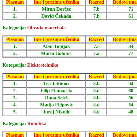
Plasman
Ime i prezime učenika
Razred
Bodovi (ma
1.
Miran Dorčec
7.b
71
2.
David Čekada
7.b
61
Kategorija:
Obrada materijala
Plasman
Ime i prezime učenika
Razred
Bodovi (ma
1.
Alan Topljak
7.c
84
2.
Marta Golubić
7.a
77
Kategorija:
Elektrotehnika
Plasman
Ime i prezime učenika
Razred
Bodovi (ma
1.
Teo Jeftimov
8.b
94
2.
Filip Flamaceta
8.d
68
3.
Dana Seleš
8.b
56
4.
Matija Filipović
8.d
54
5.
Juraj Nikolić
8.d
48
Kategorija:
Robotika
Plasman
Ime i prezime učenika
Razred
Bodovi (ma