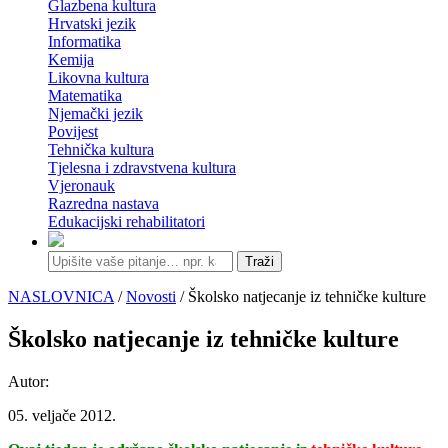
Glazbena kultura
Hrvatski jezik
Informatika
Kemija
Likovna kultura
Matematika
Njemački jezik
Povijest
Tehnička kultura
Tjelesna i zdravstvena kultura
Vjeronauk
Razredna nastava
Edukacijski rehabilitatori
Traži
NASLOVNICA
/
Novosti
/ Školsko natjecanje iz tehničke kulture
Školsko natjecanje iz tehničke kulture
Autor:
05. veljače 2012.