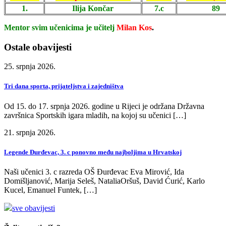
1.
Ilija Končar
7.c
89
Mentor svim učenicima je učitelj
Milan Kos
.
Ostale obavijesti
25. srpnja 2026.
Tri dana sporta, prijateljstva i zajedništva
Od 15. do 17. srpnja 2026. godine u Rijeci je održana Državna
završnica Sportskih igara mladih, na kojoj su učenici […]
21. srpnja 2026.
Legende Đurđevac, 3. c ponovno među najboljima u Hrvatskoj
Naši učenici 3. c razreda OŠ Đurđevac Eva Mirović, Ida
Domišljanović, Marija Seleš, NataliaOršuš, David Ćurić, Karlo
Kucel, Emanuel Funtek, […]
sve obavijesti