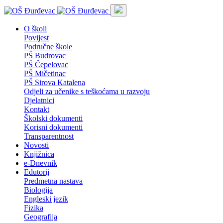
O školi
Povijest
Područne škole
PŠ Budrovac
PŠ Čepelovac
PŠ Mičetinac
PŠ Sirova Katalena
Odjeli za učenike s teškoćama u razvoju
Djelatnici
Kontakt
Školski dokumenti
Korisni dokumenti
Transparentnost
Novosti
Knjižnica
e-Dnevnik
Edutorij
Predmetna nastava
Biologija
Engleski jezik
Fizika
Geografija