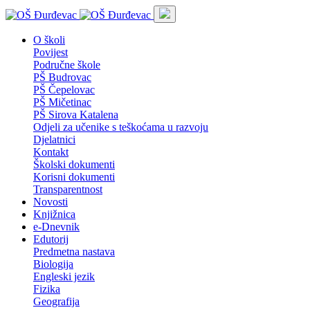
O školi
Povijest
Područne škole
PŠ Budrovac
PŠ Čepelovac
PŠ Mičetinac
PŠ Sirova Katalena
Odjeli za učenike s teškoćama u razvoju
Djelatnici
Kontakt
Školski dokumenti
Korisni dokumenti
Transparentnost
Novosti
Knjižnica
e-Dnevnik
Edutorij
Predmetna nastava
Biologija
Engleski jezik
Fizika
Geografija