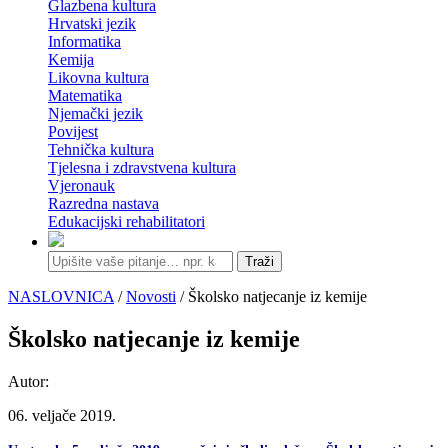
Glazbena kultura
Hrvatski jezik
Informatika
Kemija
Likovna kultura
Matematika
Njemački jezik
Povijest
Tehnička kultura
Tjelesna i zdravstvena kultura
Vjeronauk
Razredna nastava
Edukacijski rehabilitatori
Traži
NASLOVNICA
/
Novosti
/ Školsko natjecanje iz kemije
Školsko natjecanje iz kemije
Autor:
06. veljače 2019.