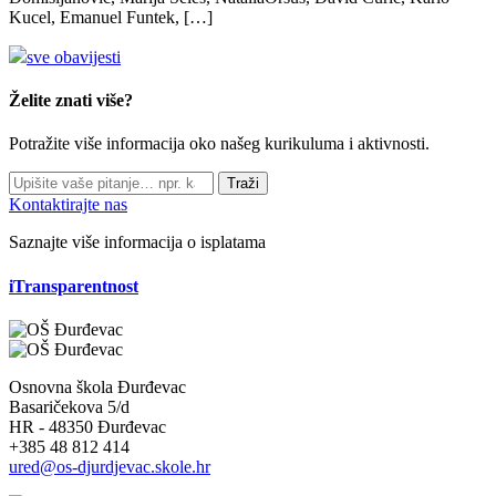
Kucel, Emanuel Funtek, […]
sve obavijesti
Želite znati više?
Potražite više informacija oko našeg kurikuluma i aktivnosti.
Traži
Kontaktirajte nas
Saznajte više informacija o isplatama
iTransparentnost
Osnovna škola Đurđevac
Basaričekova 5/d
HR - 48350 Đurđevac
+385 48 812 414
ured@os-djurdjevac.skole.hr