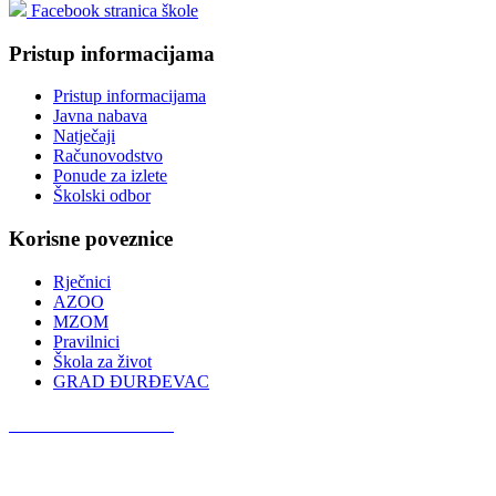
Facebook stranica škole
Pristup informacijama
Pristup informacijama
Javna nabava
Natječaji
Računovodstvo
Ponude za izlete
Školski odbor
Korisne poveznice
Rječnici
AZOO
MZOM
Pravilnici
Škola za život
GRAD ĐURĐEVAC
Podcast OŠ Đurđevac