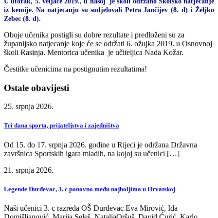
U utorak, 5. veljače 2019., u našoj je školi održano Školsko natjecanje
iz kemije. Na natjecanju su sudjelovali Petra Jančijev (8. d) i Željko
Zebec (8. d).
Oboje učenika postigli su dobre rezultate i predloženi su za
županijsko natjecanje koje će se održati 6. ožujka 2019. u Osnovnoj
školi Rasinja. Mentorica učenika je učiteljica Nada Kožar.
Čestitke učenicima na postignutim rezultatima!
Ostale obavijesti
25. srpnja 2026.
Tri dana sporta, prijateljstva i zajedništva
Od 15. do 17. srpnja 2026. godine u Rijeci je održana Državna
završnica Sportskih igara mladih, na kojoj su učenici […]
21. srpnja 2026.
Legende Đurđevac, 3. c ponovno među najboljima u Hrvatskoj
Naši učenici 3. c razreda OŠ Đurđevac Eva Mirović, Ida
Domišljanović, Marija Seleš, NataliaOršuš, David Ćurić, Karlo