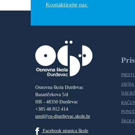
Kontaktirajte nas
Pri
PRIST
JAVNA
Osnovna škola Đurđevac
NATJE
Basaričekova 5/d
HR - 48350 Đurđevac
RAČU
+385 48 812 414
PONUD
ured@os-djurdjevac.skole.hr
ŠKOLS
Facebook stranica škole