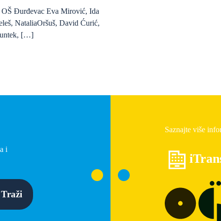
da OŠ Đurđevac Eva Mirović, Ida
eleš, NataliaOršuš, David Ćurić,
untek, […]
Saznajte više info
a i
iTran
Traži