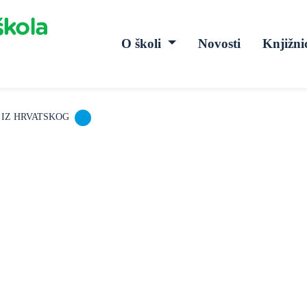
O školi
Novosti
Knjižni
 IZ HRVATSKOG