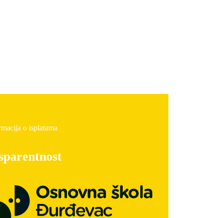
rmacija o isplatama
sparentnost