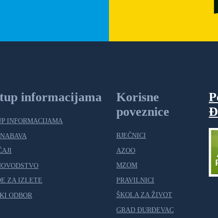
stup informacijama
Korisne
P
poveznice
Đ
UP INFORMACIJAMA
RJEČNICI
 NABAVA
AZOO
ČAJI
MZOM
NOVODSTVO
PRAVILNICI
E ZA IZLETE
ŠKOLA ZA ŽIVOT
KI ODBOR
GRAD ĐURĐEVAC