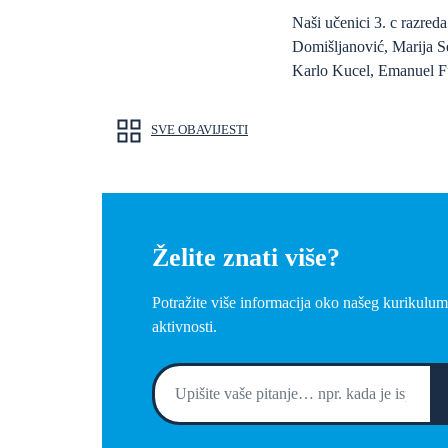
Naši učenici 3. c razre
Domišljanović, Marija S
Karlo Kucel, Emanuel F
SVE OBAVIJESTI
Želite znati više?
Potražite više informacija oko našeg kurikulum
aktivnosti.