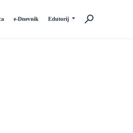
ca
e-Dnevnik
Edutorij