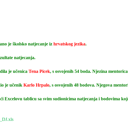
žano je školsko natjecanje iz
hrvatskog jezika
.
zultate natjecanja.
dila je učenica
Tena Picek
, s osvojenih 54 boda. Njezina mentorica 
io je učenik
Karlo Hrpalo
, s osvojenih 48 bodova. Njegova mentoric
aći Excelovu tablicu sa svim sudionicima natjecanja i bodovima koje
DJ.xls