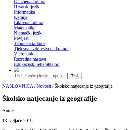
Glazbena kultura
Hrvatski jezik
Informatika
Kemija
Likovna kultura
Matematika
Njemački jezik
Povijest
Tehnička kultura
Tjelesna i zdravstvena kultura
Vjeronauk
Razredna nastava
Edukacijski rehabilitatori
Traži
NASLOVNICA
/
Novosti
/ Školsko natjecanje iz geografije
Školsko natjecanje iz geografije
Autor:
13. veljače 2019.