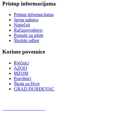
Pristup informacijama
Pristup informacijama
Javna nabava
Natječaji
Računovodstvo
Ponude za izlete
Školski odbor
Korisne poveznice
Rječnici
AZOO
MZOM
Pravilnici
Škola za život
GRAD ĐURĐEVAC
Podcast OŠ Đurđevac