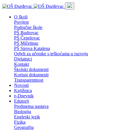
O školi
Povijest
Područne škole
PŠ Budrovac
PŠ Čepelovac
PŠ Mičetinac
PŠ Sirova Katalena
Odjeli za učenike s teškoćama u razvoju
Djelatnici
Kontakt
Školski dokumenti
Korisni dokumenti
Transparentnost
Novosti
Knjižnica
e-Dnevnik
Edutorij
Predmetna nastava
Biologija
Engleski jezik
Fizika
Geografija