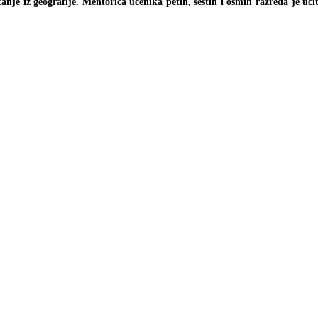
canje iz geografije. Mentorica učenika petih, šestih i osmih razreda je u