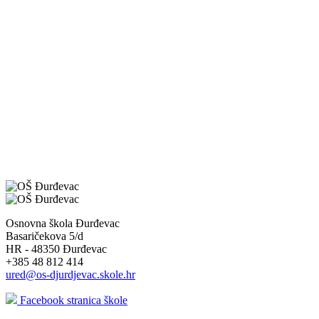
Osnovna škola Đurđevac
Basaričekova 5/d
HR - 48350 Đurđevac
+385 48 812 414
ured@os-djurdjevac.skole.hr
Facebook stranica škole