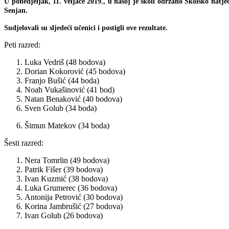
U ponedjeljak, 11. veljače 2019., u našoj je školi održano Školsko natje
Senjan.
Sudjelovali su sljedeći učenici i postigli ove rezultate.
Peti razred:
Luka Vedriš (48 bodova)
Dorian Kokorović (45 bodova)
Franjo Bušić (44 boda)
Noah Vukašinović (41 bod)
Natan Benaković (40 bodova)
Sven Golub (34 boda)
Šimun Matekov (34 boda)
Šesti razred:
Nera Tomrlin (49 bodova)
Patrik Fišer (39 bodova)
Ivan Kuzmić (38 bodova)
Luka Grumerec (36 bodova)
Antonija Petrović (30 bodova)
Korina Jambrušić (27 bodova)
Ivan Golub (26 bodova)