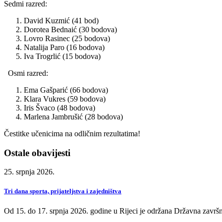
Sedmi razred:
David Kuzmić (41 bod)
Dorotea Bednaić (30 bodova)
Lovro Rasinec (25 bodova)
Natalija Paro (16 bodova)
Iva Trogrlić (15 bodova)
Osmi razred:
Ema Gašparić (66 bodova)
Klara Vukres (59 bodova)
Iris Švaco (48 bodova)
Marlena Jambrušić (28 bodova)
Čestitke učenicima na odličnim rezultatima!
Ostale obavijesti
25. srpnja 2026.
Tri dana sporta, prijateljstva i zajedništva
Od 15. do 17. srpnja 2026. godine u Rijeci je održana Državna završn