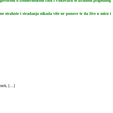
azgovorom o Domovinskom ratu i Vukovaru te izradom prigodnog
tne strahote i stradanja nikada više ne ponove te da žive u miru i
ntek, […]