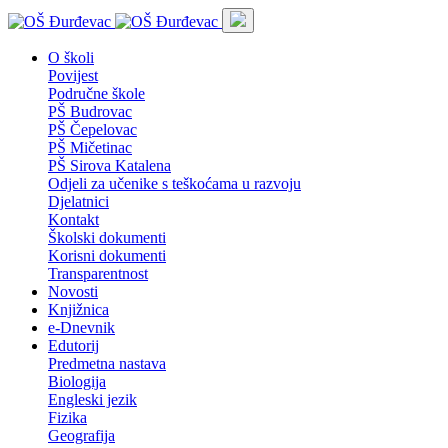
O školi
Povijest
Područne škole
PŠ Budrovac
PŠ Čepelovac
PŠ Mičetinac
PŠ Sirova Katalena
Odjeli za učenike s teškoćama u razvoju
Djelatnici
Kontakt
Školski dokumenti
Korisni dokumenti
Transparentnost
Novosti
Knjižnica
e-Dnevnik
Edutorij
Predmetna nastava
Biologija
Engleski jezik
Fizika
Geografija