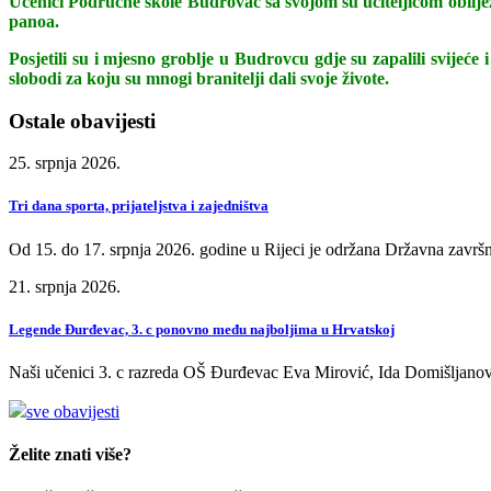
Učenici Područne škole Budrovac sa svojom su učiteljicom obiljež
panoa.
Posjetili su i mjesno groblje u Budrovcu gdje su zapalili svijeće
slobodi za koju su mnogi branitelji dali svoje živote.
Ostale obavijesti
25. srpnja 2026.
Tri dana sporta, prijateljstva i zajedništva
Od 15. do 17. srpnja 2026. godine u Rijeci je održana Državna završn
21. srpnja 2026.
Legende Đurđevac, 3. c ponovno među najboljima u Hrvatskoj
Naši učenici 3. c razreda OŠ Đurđevac Eva Mirović, Ida Domišljanov
sve obavijesti
Želite znati više?