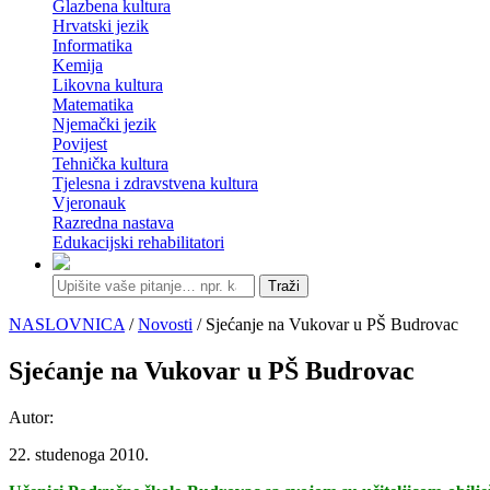
Glazbena kultura
Hrvatski jezik
Informatika
Kemija
Likovna kultura
Matematika
Njemački jezik
Povijest
Tehnička kultura
Tjelesna i zdravstvena kultura
Vjeronauk
Razredna nastava
Edukacijski rehabilitatori
Traži
NASLOVNICA
/
Novosti
/ Sjećanje na Vukovar u PŠ Budrovac
Sjećanje na Vukovar u PŠ Budrovac
Autor:
22. studenoga 2010.