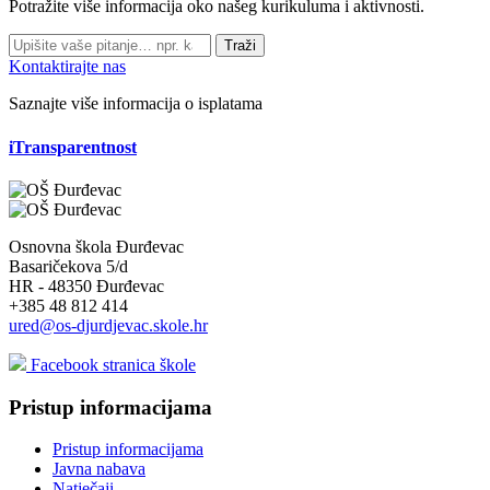
Potražite više informacija oko našeg kurikuluma i aktivnosti.
Traži
Kontaktirajte nas
Saznajte više informacija o isplatama
iTransparentnost
Osnovna škola Đurđevac
Basaričekova 5/d
HR - 48350 Đurđevac
+385 48 812 414
ured@os-djurdjevac.skole.hr
Facebook stranica škole
Pristup informacijama
Pristup informacijama
Javna nabava
Natječaji