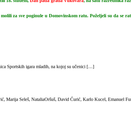
ili 18. studeni,
Dan pada grada Vukovara
, na satu razrednika r
 i molili za sve poginule u Domovinskom ratu. Poželjeli su da se ra
ica Sportskih igara mladih, na kojoj su učenici […]
ić, Marija Seleš, NataliaOršuš, David Ćurić, Karlo Kucel, Emanuel Fu