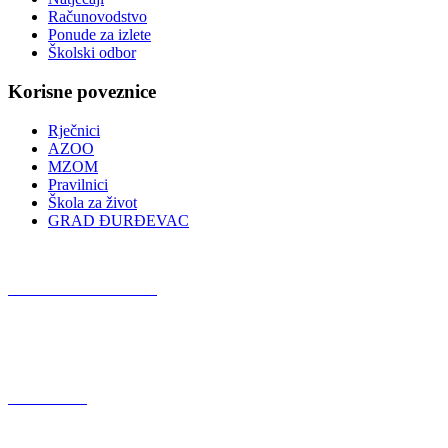
Računovodstvo
Ponude za izlete
Školski odbor
Korisne poveznice
Rječnici
AZOO
MZOM
Pravilnici
Škola za život
GRAD ĐURĐEVAC
Podcast OŠ Đurđevac
Red Button