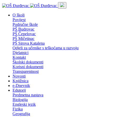
O školi
Povijest
Područne škole
PŠ Budrovac
PŠ Čepelovac
PŠ Mičetinac
PŠ Sirova Katalena
Odjeli za učenike s teškoćama u razvoju
Djelatnici
Kontakt
Školski dokumenti
Korisni dokumenti
Transparentnost
Novosti
Knjižnica
e-Dnevnik
Edutorij
Predmetna nastava
Biologija
Engleski jezik
Fizika
Geografija