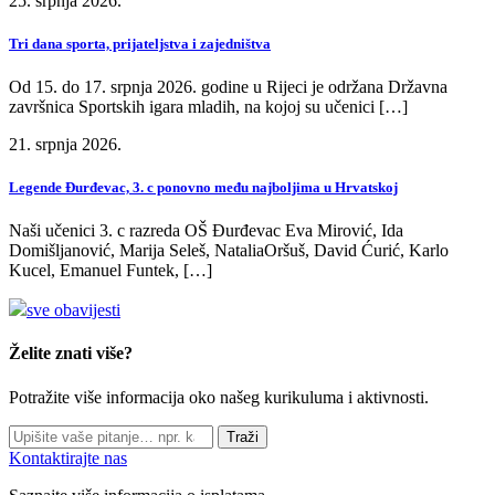
25. srpnja 2026.
Tri dana sporta, prijateljstva i zajedništva
Od 15. do 17. srpnja 2026. godine u Rijeci je održana Državna
završnica Sportskih igara mladih, na kojoj su učenici […]
21. srpnja 2026.
Legende Đurđevac, 3. c ponovno među najboljima u Hrvatskoj
Naši učenici 3. c razreda OŠ Đurđevac Eva Mirović, Ida
Domišljanović, Marija Seleš, NataliaOršuš, David Ćurić, Karlo
Kucel, Emanuel Funtek, […]
sve obavijesti
Želite znati više?
Potražite više informacija oko našeg kurikuluma i aktivnosti.
Traži
Kontaktirajte nas