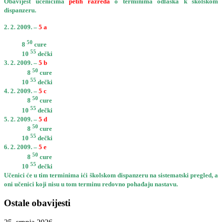
Obavijest učenicima
petih razreda
o terminima odlaska k školskom
dispanzeru.
2. 2. 2009. –
5 a
50
8
cure
55
10
dečki
3. 2. 2009. –
5 b
50
8
cure
55
10
dečki
4. 2. 2009. –
5 c
50
8
cure
55
10
dečki
5. 2. 2009. –
5 d
50
8
cure
55
10
dečki
6. 2. 2009. –
5 e
50
8
cure
55
10
dečki
Učenici će u tim terminima ići školskom dispanzeru na sistematski pregled, a
oni učenici koji nisu u tom terminu redovno pohađaju nastavu.
Ostale obavijesti