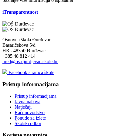
Saznajte više informacija o isplatama
iTransparentnost
Osnovna škola Đurđevac
Basaričekova 5/d
HR - 48350 Đurđevac
+385 48 812 414
ured@os-djurdjevac.skole.hr
Facebook stranica škole
Pristup informacijama
Pristup informacijama
Javna nabava
Natječaji
Računovodstvo
Ponude za izlete
Školski odbor
Korisne poveznice