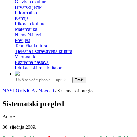
Glazbena kultura
Hrvatski jezik
Informatika
Kemija
Likovna kultura
Matematika
Njemački jezik
Povijest
Tehnička kultura
Tjelesna i zdravstvena kultura
Vjeronauk
Razredna nastava
Edukacijski rehabilitatori
Traži
NASLOVNICA
/
Novosti
/ Sistematski pregled
Sistematski pregled
Autor:
30. siječnja 2009.