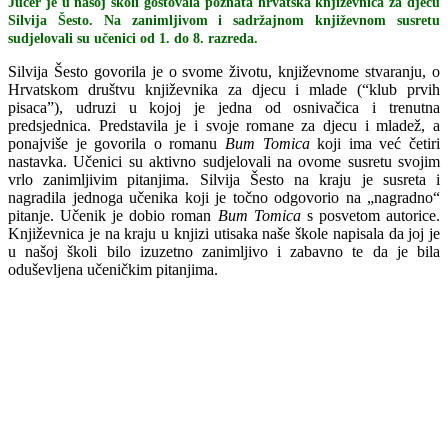
Jučer je u našoj školi gostovala poznata hrvatska književnica za djecu
Silvija Šesto. Na zanimljivom i sadržajnom književnom susretu
sudjelovali su učenici od 1. do 8. razreda.
Silvija Šesto govorila je o svome životu, književnome stvaranju, o
Hrvatskom društvu književnika za djecu i mlade (“klub prvih
pisaca”), udruzi u kojoj je jedna od osnivačica i trenutna
predsjednica. Predstavila je i svoje romane za djecu i mladež, a
ponajviše je govorila o romanu
Bum Tomica
koji ima već četiri
nastavka. Učenici su aktivno sudjelovali na ovome susretu svojim
vrlo zanimljivim pitanjima. Silvija Šesto na kraju je susreta i
nagradila jednoga učenika koji je točno odgovorio na „nagradno“
pitanje. Učenik je dobio roman
Bum Tomica
s posvetom autorice.
Književnica je na kraju u knjizi utisaka naše škole napisala da joj je
u našoj školi bilo izuzetno zanimljivo i zabavno te da je bila
oduševljena učeničkim pitanjima.