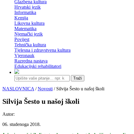
Glazbena kultura
Hrvatski jezik
Informatika
Kemija
Likovna kultura
Matematika
Njemački jezik
Povijest
Tehnička kultura
Tjelesna i zdravstvena kultura
Vjeronauk
Razredna nastava
Edukacijski rehabilitatori
Traži
NASLOVNICA
/
Novosti
/ Silvija Šesto u našoj školi
Silvija Šesto u našoj školi
Autor:
06. studenoga 2018.