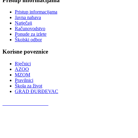
Pristup informacijama
Pristup informacijama
Javna nabava
Natječaji
Računovodstvo
Ponude za izlete
Školski odbor
Korisne poveznice
Rječnici
AZOO
MZOM
Pravilnici
Škola za život
GRAD ĐURĐEVAC
Podcast OŠ Đurđevac
Red Button