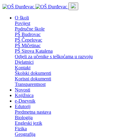
O školi
Povijest
Područne škole
PŠ Budrovac
PŠ Čepelovac
PŠ Mičetinac
PŠ Sirova Katalena
Odjeli za učenike s teškoćama u razvoju
Djelatnici
Kontakt
Školski dokumenti
Korisni dokumenti
Transparentnost
Novosti
Knjižnica
e-Dnevnik
Edutorij
Predmetna nastava
Biologija
Engleski jezik
Fizika
Geografija