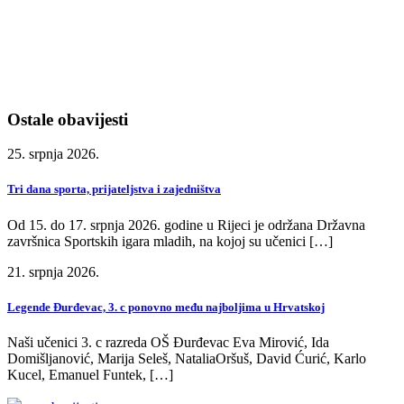
Ostale obavijesti
25. srpnja 2026.
Tri dana sporta, prijateljstva i zajedništva
Od 15. do 17. srpnja 2026. godine u Rijeci je održana Državna
završnica Sportskih igara mladih, na kojoj su učenici […]
21. srpnja 2026.
Legende Đurđevac, 3. c ponovno među najboljima u Hrvatskoj
Naši učenici 3. c razreda OŠ Đurđevac Eva Mirović, Ida
Domišljanović, Marija Seleš, NataliaOršuš, David Ćurić, Karlo
Kucel, Emanuel Funtek, […]