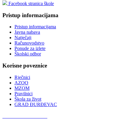
Facebook stranica škole
Pristup informacijama
Pristup informacijama
Javna nabava
Natječaji
Računovodstvo
Ponude za izlete
Školski odbor
Korisne poveznice
Rječnici
AZOO
MZOM
Pravilnici
Škola za život
GRAD ĐURĐEVAC
Podcast OŠ Đurđevac