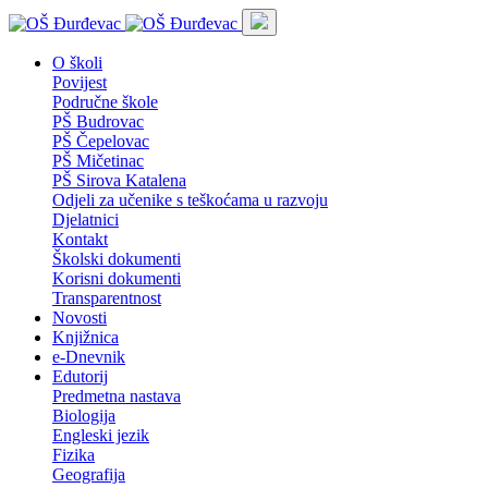
O školi
Povijest
Područne škole
PŠ Budrovac
PŠ Čepelovac
PŠ Mičetinac
PŠ Sirova Katalena
Odjeli za učenike s teškoćama u razvoju
Djelatnici
Kontakt
Školski dokumenti
Korisni dokumenti
Transparentnost
Novosti
Knjižnica
e-Dnevnik
Edutorij
Predmetna nastava
Biologija
Engleski jezik
Fizika
Geografija