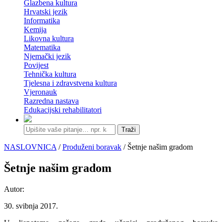
Glazbena kultura
Hrvatski jezik
Informatika
Kemija
Likovna kultura
Matematika
Njemački jezik
Povijest
Tehnička kultura
Tjelesna i zdravstvena kultura
Vjeronauk
Razredna nastava
Edukacijski rehabilitatori
Traži
NASLOVNICA
/
Produženi boravak
/ Šetnje našim gradom
Šetnje našim gradom
Autor:
30. svibnja 2017.