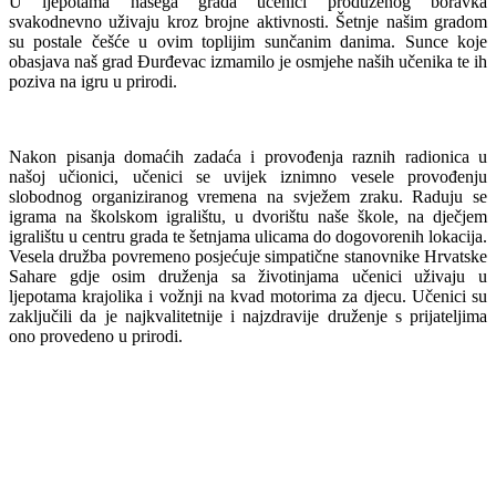
U ljepotama našega grada učenici produženog boravka
svakodnevno uživaju kroz brojne aktivnosti. Šetnje našim gradom
su postale češće u ovim toplijim sunčanim danima. Sunce koje
obasjava naš grad Đurđevac izmamilo je osmjehe naših učenika te ih
poziva na igru u prirodi
.
Nakon pisanja domaćih zadaća i provođenja raznih radionica u
našoj učionici, učenici se uvijek iznimno vesele provođenju
slobodnog organiziranog vremena na svježem zraku. Raduju se
igrama na školskom igralištu, u dvorištu naše škole, na dječjem
igralištu u centru grada te šetnjama ulicama do dogovorenih lokacija.
Vesela družba povremeno posjećuje simpatične stanovnike Hrvatske
Sahare gdje osim druženja sa životinjama učenici uživaju u
ljepotama krajolika i vožnji na kvad motorima za djecu. Učenici su
zaključili da je najkvalitetnije i najzdravije druženje s prijateljima
ono provedeno u prirodi.