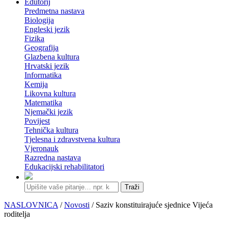
Edutorij
Predmetna nastava
Biologija
Engleski jezik
Fizika
Geografija
Glazbena kultura
Hrvatski jezik
Informatika
Kemija
Likovna kultura
Matematika
Njemački jezik
Povijest
Tehnička kultura
Tjelesna i zdravstvena kultura
Vjeronauk
Razredna nastava
Edukacijski rehabilitatori
Traži
NASLOVNICA
/
Novosti
/ Saziv konstituirajuće sjednice Vijeća
roditelja