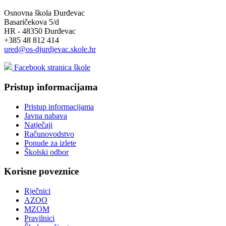
Osnovna škola Đurđevac
Basaričekova 5/d
HR - 48350 Đurđevac
+385 48 812 414
ured@os-djurdjevac.skole.hr
Facebook stranica škole
Pristup informacijama
Pristup informacijama
Javna nabava
Natječaji
Računovodstvo
Ponude za izlete
Školski odbor
Korisne poveznice
Rječnici
AZOO
MZOM
Pravilnici