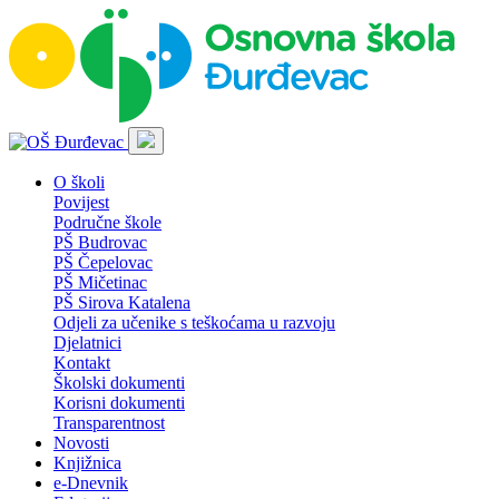
O školi
Povijest
Područne škole
PŠ Budrovac
PŠ Čepelovac
PŠ Mičetinac
PŠ Sirova Katalena
Odjeli za učenike s teškoćama u razvoju
Djelatnici
Kontakt
Školski dokumenti
Korisni dokumenti
Transparentnost
Novosti
Knjižnica
e-Dnevnik